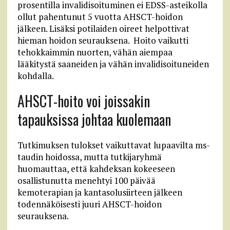
prosentilla invalidisoituminen ei EDSS-asteikolla
ollut pahentunut 5 vuotta AHSCT-hoidon
jälkeen. Lisäksi potilaiden oireet helpottivat
hieman hoidon seurauksena. Hoito vaikutti
tehokkaimmin nuorten, vähän aiempaa
lääkitystä saaneiden ja vähän invalidisoituneiden
kohdalla.
AHSCT-hoito voi joissakin
tapauksissa johtaa kuolemaan
Tutkimuksen tulokset vaikuttavat lupaavilta ms-
taudin hoidossa, mutta tutkijaryhmä
huomauttaa, että kahdeksan kokeeseen
osallistunutta menehtyi 100 päivää
kemoterapian ja kantasolusiirteen jälkeen
todennäköisesti juuri AHSCT-hoidon
seurauksena.