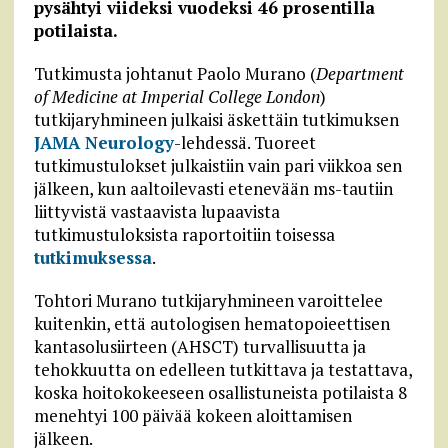
pysähtyi viideksi vuodeksi 46 prosentilla
potilaista.
Tutkimusta johtanut Paolo Murano (
Department
of Medicine at Imperial College London
)
tutkijaryhmineen julkaisi äskettäin tutkimuksen
JAMA Neurology
-lehdessä. Tuoreet
tutkimustulokset julkaistiin vain pari viikkoa sen
jälkeen, kun aaltoilevasti etenevään ms-tautiin
liittyvistä vastaavista lupaavista
tutkimustuloksista raportoitiin toisessa
tutkimuksessa
.
Tohtori Murano tutkijaryhmineen varoittelee
kuitenkin, että autologisen hematopoieettisen
kantasolusiirteen (AHSCT) turvallisuutta ja
tehokkuutta on edelleen tutkittava ja testattava,
koska hoitokokeeseen osallistuneista potilaista 8
menehtyi 100 päivää kokeen aloittamisen
jälkeen.