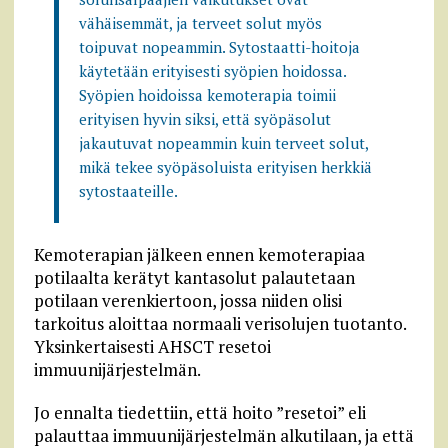
vähäisemmät, ja terveet solut myös
toipuvat nopeammin. Sytostaatti-hoitoja
käytetään erityisesti syöpien hoidossa.
Syöpien hoidoissa kemoterapia toimii
erityisen hyvin siksi, että syöpäsolut
jakautuvat nopeammin kuin terveet solut,
mikä tekee syöpäsoluista erityisen herkkiä
sytostaateille.
Kemoterapian jälkeen ennen kemoterapiaa
potilaalta kerätyt kantasolut palautetaan
potilaan verenkiertoon, jossa niiden olisi
tarkoitus aloittaa normaali verisolujen tuotanto.
Yksinkertaisesti AHSCT resetoi
immuunijärjestelmän.
Jo ennalta tiedettiin, että hoito ”resetoi” eli
palauttaa immuunijärjestelmän alkutilaan, ja että