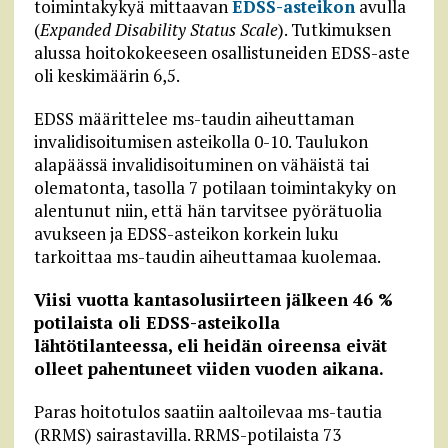
toimintakykyä mittaavan
EDSS-asteikon
avulla
(
Expanded Disability Status Scale
). Tutkimuksen
alussa hoitokokeeseen osallistuneiden EDSS-aste
oli keskimäärin 6,5.
EDSS määrittelee ms-taudin aiheuttaman
invalidisoitumisen asteikolla 0-10. Taulukon
alapäässä invalidisoituminen on vähäistä tai
olematonta, tasolla 7 potilaan toimintakyky on
alentunut niin, että hän tarvitsee pyörätuolia
avukseen ja EDSS-asteikon korkein luku
tarkoittaa ms-taudin aiheuttamaa kuolemaa.
Viisi vuotta kantasolusiirteen jälkeen 46 %
potilaista oli EDSS-asteikolla
lähtötilanteessa, eli heidän oireensa eivät
olleet pahentuneet viiden vuoden aikana.
Paras hoitotulos saatiin aaltoilevaa ms-tautia
(RRMS) sairastavilla. RRMS-potilaista 73