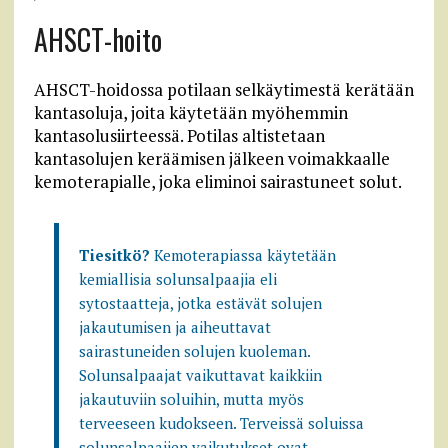
AHSCT-hoito
AHSCT-hoidossa potilaan selkäytimestä kerätään
kantasoluja, joita käytetään myöhemmin
kantasolusiirteessä. Potilas altistetaan
kantasolujen keräämisen jälkeen voimakkaalle
kemoterapialle, joka eliminoi sairastuneet solut.
Tiesitkö?
Kemoterapiassa käytetään
kemiallisia solunsalpaajia eli
sytostaatteja, jotka estävät solujen
jakautumisen ja aiheuttavat
sairastuneiden solujen kuoleman.
Solunsalpaajat vaikuttavat kaikkiin
jakautuviin soluihin, mutta myös
terveeseen kudokseen. Terveissä soluissa
solunsalpaajien vaikutukset ovat