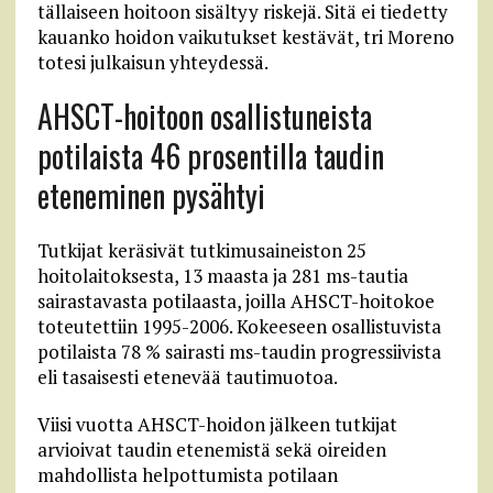
tällaiseen hoitoon sisältyy riskejä. Sitä ei tiedetty
kauanko hoidon vaikutukset kestävät, tri Moreno
totesi julkaisun yhteydessä.
AHSCT-hoitoon osallistuneista
potilaista 46 prosentilla taudin
eteneminen pysähtyi
Tutkijat keräsivät tutkimusaineiston 25
hoitolaitoksesta, 13 maasta ja 281 ms-tautia
sairastavasta potilaasta, joilla AHSCT-hoitokoe
toteutettiin 1995-2006. Kokeeseen osallistuvista
potilaista 78 % sairasti ms-taudin progressiivista
eli tasaisesti etenevää tautimuotoa.
Viisi vuotta AHSCT-hoidon jälkeen tutkijat
arvioivat taudin etenemistä sekä oireiden
mahdollista helpottumista potilaan