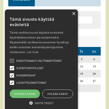
×
Tämä sivusto käyttää
evästeitä
Tämä verkkosivusto käyttää evästeitä
käyttökokemuksen parantamiseksi.
toukokuu 2018
Käyttämällä verkkosivustoamme hyväksyt
kaikki evästeet evästekäytäntöjemme
ma
ti
ke
to
pe
la
su
mukaisesti.
Lue lisää
1
2
3
4
5
6
EHDOTTOMASTI VÄLTTÄMÄTTÖMÄT
7
8
9
10
11
12
13
SUORITUSKYVYLLISET
14
15
16
17
18
19
20
KOHDENTAVAT
21
22
23
24
25
26
27
LUOKITTELEMATTOMAT
28
29
30
31
HYVÄKSY KAIKKI
HYLKÄÄ KAIKKI
« maalis
syys »
NÄYTÄ TIEDOT