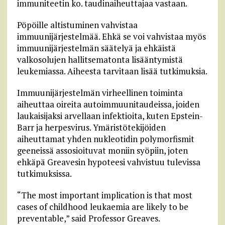
immuniteetin ko. taudinaiheuttajaa vastaan.
Pöpöille altistuminen vahvistaa
immuunijärjestelmää. Ehkä se voi vahvistaa myös
immuunijärjestelmän säätelyä ja ehkäistä
valkosolujen hallitsematonta lisääntymistä
leukemiassa. Aiheesta tarvitaan lisää tutkimuksia.
Immuunijärjestelmän virheellinen toiminta
aiheuttaa oireita autoimmuunitaudeissa, joiden
laukaisijaksi arvellaan infektioita, kuten Epstein-
Barr ja herpesvirus. Ymäristötekijöiden
aiheuttamat yhden nukleotidin polymorfismit
geeneissä assosioituvat moniin syöpiin, joten
ehkäpä Greavesin hypoteesi vahvistuu tulevissa
tutkimuksissa.
“The most important implication is that most
cases of childhood leukaemia are likely to be
preventable,” said Professor Greaves.