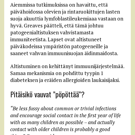
Aiemmissa tutkimuksissa on havaittu, että
päivähoidossa olevien ja rintaruokittujen lasten
suoja akuuttia lymfoblastileukemiaaa vastaan on
hyvä. Greaves päätteli, että tämä johtuu
patogeenialtistuksen vahvistamasta
immuniteetista. Lapset ovat altistuneet
päiväkodeissa ympäristön patogeeneille ja
saaneet vahvan immuunisuojan äidinmaidosta.
Altistuminen on kehittänyt immuunijärjestelmää.
Samaa mekanismia on pohdittu tyypin 1
diabeteksen ja eräiden allergioiden laukaisijaksi.
Pitäisikö vauvat ”pöpöttää”?
“Be less fussy about common or trivial infections
and encourage social contact in the first year of life
with as many children as possible – and actually
contact with older children is probably a good