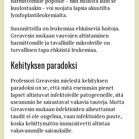
harmittomille pöpöille – niin hullulta kuin se
kuulostaakin – voi suojata lapsia akuutilta
lymfoplastileukemialta.
Suunnitteilla on leukemiaa ehkäiseviä hoitoja.
Greavesin mukaan vauvojen altistaminen
harmittomille ja tavallisille mikrobeille on
turvallinen tapa ehkäistä leukemiaa.
Kehityksen paradoksi
Professori Greavesin mielestä kehityksen
paradoksi on se, että mitä enemmän pienet
lapset altistuvat infektoiville patogeeneille, sitä
useammin he sairastavat vakavia tauteja. Mutta
Greavesin mukaan infektioiden aiheuttamat
taudit ei ole ongelma, vaan infektioiden puute,
koska kehittymätön immuniteetti altistaa
vakavammille sairauksille.