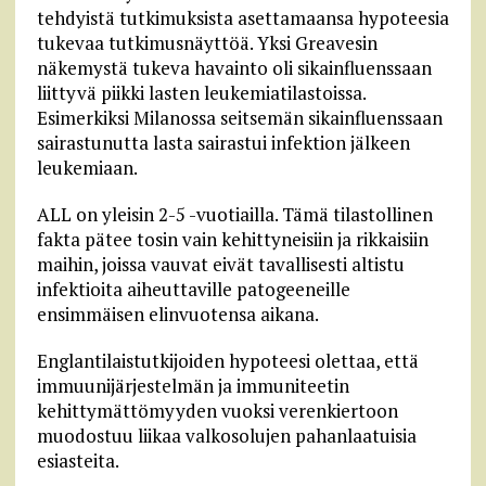
tehdyistä tutkimuksista asettamaansa hypoteesia
tukevaa tutkimusnäyttöä. Yksi Greavesin
näkemystä tukeva havainto oli sikainfluenssaan
liittyvä piikki lasten leukemiatilastoissa.
Esimerkiksi Milanossa seitsemän sikainfluenssaan
sairastunutta lasta sairastui infektion jälkeen
leukemiaan.
ALL on yleisin 2-5 -vuotiailla. Tämä tilastollinen
fakta pätee tosin vain kehittyneisiin ja rikkaisiin
maihin, joissa vauvat eivät tavallisesti altistu
infektioita aiheuttaville patogeeneille
ensimmäisen elinvuotensa aikana.
Englantilaistutkijoiden hypoteesi olettaa, että
immuunijärjestelmän ja immuniteetin
kehittymättömyyden vuoksi verenkiertoon
muodostuu liikaa valkosolujen pahanlaatuisia
esiasteita.