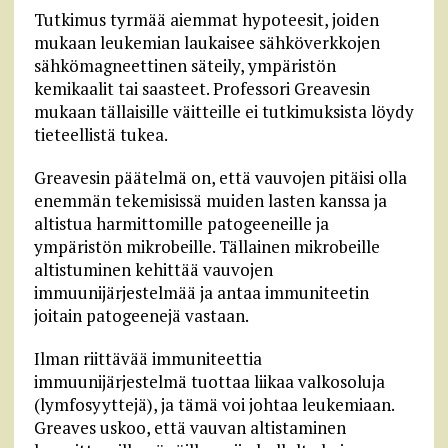
Tutkimus tyrmää aiemmat hypoteesit, joiden
mukaan leukemian laukaisee sähköverkkojen
sähkömagneettinen säteily, ympäristön
kemikaalit tai saasteet. Professori Greavesin
mukaan tällaisille väitteille ei tutkimuksista löydy
tieteellistä tukea.
Greavesin päätelmä on, että vauvojen pitäisi olla
enemmän tekemisissä muiden lasten kanssa ja
altistua harmittomille patogeeneille ja
ympäristön mikrobeille. Tällainen mikrobeille
altistuminen kehittää vauvojen
immuunijärjestelmää ja antaa immuniteetin
joitain patogeenejä vastaan.
Ilman riittävää immuniteettia
immuunijärjestelmä tuottaa liikaa valkosoluja
(lymfosyyttejä), ja tämä voi johtaa leukemiaan.
Greaves uskoo, että vauvan altistaminen