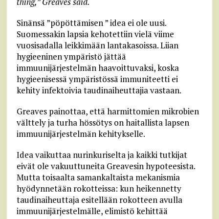
thing,” Greaves said.
Sinänsä ”pöpöttämisen ” idea ei ole uusi.
Suomessakin lapsia kehotettiin vielä viime
vuosisadalla leikkimään lantakasoissa. Liian
hygieeninen ympäristö jättää
immuunijärjestelmän haavoittuvaksi, koska
hygieenisessä ympäristössä immuniteetti ei
kehity infektoivia taudinaiheuttajia vastaan.
Greaves painottaa, että harmittomien mikrobien
välttely ja turha hössötys on haitallista lapsen
immuunijärjestelmän kehitykselle.
Idea vaikuttaa nurinkuriselta ja kaikki tutkijat
eivät ole vakuuttuneita Greavesin hypoteesista.
Mutta toisaalta samankaltaista mekanismia
hyödynnetään rokotteissa: kun heikennetty
taudinaiheuttaja esitellään rokotteen avulla
immuunijärjestelmälle, elimistö kehittää