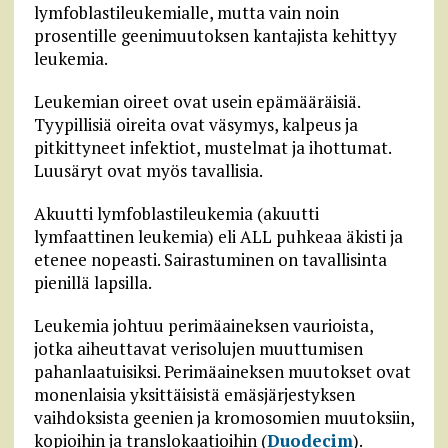
lymfoblastileukemialle, mutta vain noin
prosentille geenimuutoksen kantajista kehittyy
leukemia.
Leukemian oireet ovat usein epämääräisiä.
Tyypillisiä oireita ovat väsymys, kalpeus ja
pitkittyneet infektiot, mustelmat ja ihottumat.
Luusäryt ovat myös tavallisia.
Akuutti lymfoblastileukemia (akuutti
lymfaattinen leukemia) eli ALL puhkeaa äkisti ja
etenee nopeasti. Sairastuminen on tavallisinta
pienillä lapsilla.
Leukemia johtuu perimäaineksen vaurioista,
jotka aiheuttavat verisolujen muuttumisen
pahanlaatuisiksi. Perimäaineksen muutokset ovat
monenlaisia yksittäisistä emäsjärjestyksen
vaihdoksista geenien ja kromosomien muutoksiin,
kopioihin ja translokaatioihin (
Duodecim
).