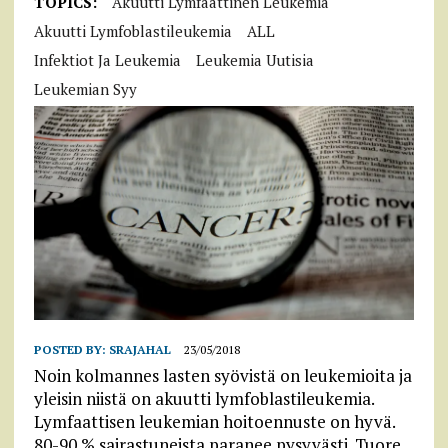
TOPICS:
Akuutti Lymfaattinen Leukemia
Akuutti Lymfoblastileukemia
ALL
Infektiot Ja Leukemia
Leukemia Uutisia
Leukemian Syy
POSTED BY:
SRAJAHAL
23/05/2018
Noin kolmannes lasten syövistä on leukemioita ja
yleisin niistä on akuutti lymfoblastileukemia.
Lymfaattisen leukemian hoitoennuste on hyvä.
80-90 % sairastuneista paranee pysyvästi. Tuore