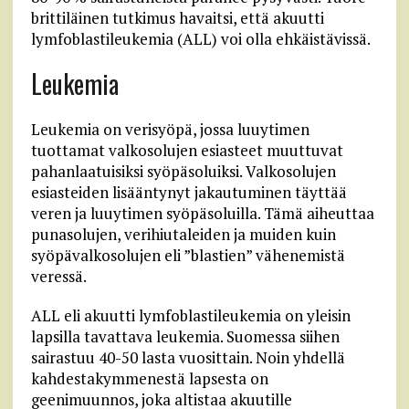
brittiläinen tutkimus havaitsi, että akuutti
lymfoblastileukemia (ALL) voi olla ehkäistävissä.
Leukemia
Leukemia on verisyöpä, jossa luuytimen
tuottamat valkosolujen esiasteet muuttuvat
pahanlaatuisiksi syöpäsoluiksi. Valkosolujen
esiasteiden lisääntynyt jakautuminen täyttää
veren ja luuytimen syöpäsoluilla. Tämä aiheuttaa
punasolujen, verihiutaleiden ja muiden kuin
syöpävalkosolujen eli ”blastien” vähenemistä
veressä.
ALL eli akuutti lymfoblastileukemia on yleisin
lapsilla tavattava leukemia. Suomessa siihen
sairastuu 40-50 lasta vuosittain. Noin yhdellä
kahdestakymmenestä lapsesta on
geenimuunnos, joka altistaa akuutille