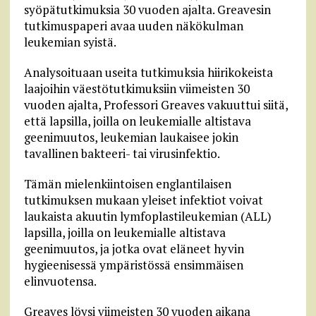
syöpätutkimuksia 30 vuoden ajalta. Greavesin
tutkimuspaperi avaa uuden näkökulman
leukemian syistä.
Analysoituaan useita tutkimuksia hiirikokeista
laajoihin väestötutkimuksiin viimeisten 30
vuoden ajalta, Professori Greaves vakuuttui siitä,
että lapsilla, joilla on leukemialle altistava
geenimuutos, leukemian laukaisee jokin
tavallinen bakteeri- tai virusinfektio.
Tämän mielenkiintoisen englantilaisen
tutkimuksen mukaan yleiset infektiot voivat
laukaista akuutin lymfoplastileukemian (ALL)
lapsilla, joilla on leukemialle altistava
geenimuutos, ja jotka ovat eläneet hyvin
hygieenisessä ympäristössä ensimmäisen
elinvuotensa.
Greaves löysi viimeisten 30 vuoden aikana