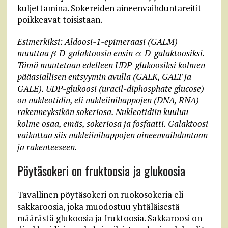
kuljettamina. Sokereiden aineenvaihduntareitit
poikkeavat toisistaan.
Esimerkiksi: Aldoosi-1-epimeraasi (GALM)
muuttaa β-D-galaktoosin ensin α-D-galaktoosiksi.
Tämä muutetaan edelleen UDP-glukoosiksi kolmen
pääasiallisen entsyymin avulla (GALK, GALT ja
GALE). UDP-glukoosi (uracil-diphosphate glucose)
on nukleotidin, eli nukleiinihappojen (DNA, RNA)
rakenneyksikön sokeriosa. Nukleotidiin kuuluu
kolme osaa, emäs, sokeriosa ja fosfaatti. Galaktoosi
vaikuttaa siis nukleiinihappojen aineenvaihduntaan
ja rakenteeseen.
Pöytäsokeri on fruktoosia ja glukoosia
Tavallinen pöytäsokeri on ruokosokeria eli
sakkaroosia, joka muodostuu yhtäläisestä
määrästä glukoosia ja fruktoosia. Sakkaroosi on