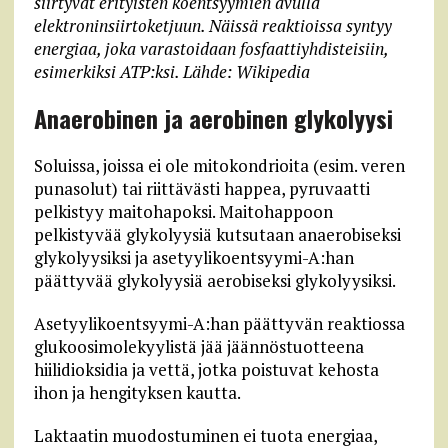
siirtyvät erityisten koentsyymien avulla
elektroninsiirtoketjuun. Näissä reaktioissa syntyy
energiaa, joka varastoidaan fosfaattiyhdisteisiin,
esimerkiksi ATP:ksi. Lähde: Wikipedia
Anaerobinen ja aerobinen glykolyysi
Soluissa, joissa ei ole mitokondrioita (esim. veren
punasolut) tai riittävästi happea, pyruvaatti
pelkistyy maitohapoksi. Maitohappoon
pelkistyvää glykolyysiä kutsutaan anaerobiseksi
glykolyysiksi ja asetyylikoentsyymi-A:han
päättyvää glykolyysiä aerobiseksi glykolyysiksi.
Asetyylikoentsyymi-A:han päättyvän reaktiossa
glukoosimolekyylistä jää jäännöstuotteena
hiilidioksidia ja vettä, jotka poistuvat kehosta
ihon ja hengityksen kautta.
Laktaatin muodostuminen ei tuota energiaa,