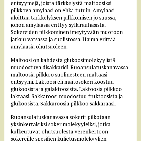
entsyymejä, joista tärkkelystä maltoosiksi
pilkkova amylaasi on ehkä tutuin. Amylaasi
aloittaa tärkkelyksen pilkkomisen jo suussa,
johon amylaasia erittyy sylkirauhasista.
Sokereiden pilkkominen imeytyvään muotoon
jatkuu vatsassa ja suolistossa. Haima erittää
amylaasia ohutsuoleen.
Maltoosi on kahdesta glukoosimolekyylistä
muodostuva disakkaridi. Ruoansulatuskanavassa
maltoosia pilkkoo suolinesteen maltaasi-
entsyymi. Laktoosi eli maitosokeri koostuu
glukoosista ja galaktoosista. Laktoosia pilkkoo
laktaasi. Sakkaroosi muodostuu fruktoosista ja
glukoosista. Sakkaroosia pilkkoo sakkaraasi.
Ruoansulatuskanavassa sokerit pilkotaan
yksinkertaisiksi sokerimolekyyleiksi, jotka
kulkeutuvat ohutsuolesta verenkertoon
sokereille spesifien kuljetusmolekyylien