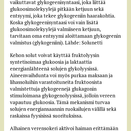
vaikuttavat glykogeenisyntaasi, joka liittää
glukoosimolekyylejä pitkään ketjuun sekä
entsyymi, joka tekee glykogeeniin haarakohtia.
Koska glykogeenisyntaasi voi vain lisätä
glukoosimolekyylejä valmiiseen ketjuun,
tarvitaan oma entsyymi aloittamaan glykogeenin
valmistus (glykogeniini). Lähde: Solunetti
Kehon solut voivat käyttää fruktolyysin
syntetisoimaa glukoosia ja laktaattia
energianlähteenä solujen glykolyysissä.
Aineenvaihdunta voi myös purkaa maksaan ja
lihassoluihin varastoituneita fruktoosista
valmistettuja glykogeenejä glukagonin
stimuloimana glykogenolyysissä, jolloin vereen
vapautuu glukoosia. Tämä mekanismi turvaa
solujen energiansaannin ruokailujen välillä sekä
raskaissa fyysisissä suorituksissa.
Alhainen verensokeri aktivoi haiman erittämään