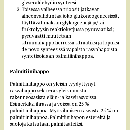
glyseraldehydin synteesi.
Toisessa vaiheessa trioosit jatkavat
aineenvaihduntaa joko glukoneogeneesissä,
täyttävät maksan glykogeenejä ja/tai
fruktolyysin reaktioketjussa pyruvaatiksi;
pyruvaatti muutetaan
sitruunahappokierrossa sitraatiksi ja lopuksi
de novo synteesissä vapaista rasvahapoista
syntetisoidaan palmitiinihappoa.
Palmitiinihappo
Palmitiinihappo on yleisin tyydyttynyt
rasvahappo sekä eräs yleisimmistä
rakenneosasista eläin- ja kasvirasvoissa.
Esimerkiksi ihrassa ja voissa on 25 %
palmitiinihappoa. Myös ihmisen rasvasta 25 % on
palmitiinihappoa. Palmitiinihapon estereitä ja
suoloja kutsutaan palmitaateiksi.