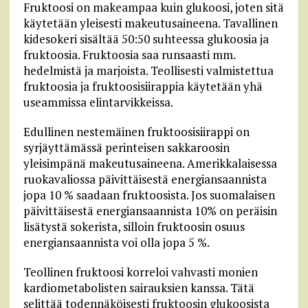
Fruktoosi on makeampaa kuin glukoosi, joten sitä
käytetään yleisesti makeutusaineena. Tavallinen
kidesokeri sisältää 50:50 suhteessa glukoosia ja
fruktoosia. Fruktoosia saa runsaasti mm.
hedelmistä ja marjoista. Teollisesti valmistettua
fruktoosia ja fruktoosisiirappia käytetään yhä
useammissa elintarvikkeissa.
Edullinen nestemäinen fruktoosisiirappi on
syrjäyttämässä perinteisen sakkaroosin
yleisimpänä makeutusaineena. Amerikkalaisessa
ruokavaliossa päivittäisestä energiansaannista
jopa 10 % saadaan fruktoosista. Jos suomalaisen
päivittäisestä energiansaannista 10% on peräisin
lisätystä sokerista, silloin fruktoosin osuus
energiansaannista voi olla jopa 5 %.
Teollinen fruktoosi korreloi vahvasti monien
kardiometabolisten sairauksien kanssa. Tätä
selittää todennäköisesti fruktoosin glukoosista