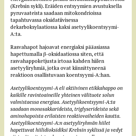
(Krebsin sykli). Eräiden entsyymien avustuksella
pyruvaateista saadaan mitokondrioissa
tapahtuvassa oksidatiivisessa
dekarboksylaatiossa kaksi asetyylikoentsyymi-
A:ta.
Rasvahapot hajoavat energiaksi pääasiassa
hapettumalla β-oksidaatiossa siten, että
rasvahappoketjusta irtoaa kahden hiilen
asetyyliryhmiä, jotka ovat kiinnittyneenä
reaktioon osallistuvaan koentsyymi-A:han.
Asetyylikoentsyymi-A eli aktiivinen etikkahappo on
kaikille ravintoaineille yhteinen välituote solun
valmistaessa energiaa. Asetyylikoentsyymi-A:ta
saadaan monosakkarideista, triglyserideista sekä
aminohapoista erilaisten reaktiovaiheiden kautta.
Asetyylikoentsyymi-A:n asetyyliryhmän hiilet
hapettuvat hiilidioksidiksi Krebsin syklissä ja vedyt