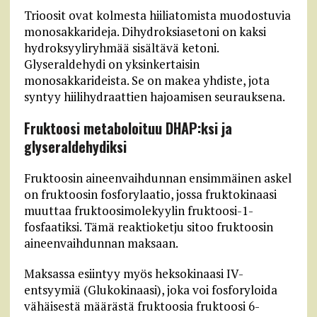
Trioosit ovat kolmesta hiiliatomista muodostuvia
monosakkarideja. Dihydroksiasetoni on kaksi
hydroksyyliryhmää sisältävä ketoni.
Glyseraldehydi on yksinkertaisin
monosakkarideista. Se on makea yhdiste, jota
syntyy hiilihydraattien hajoamisen seurauksena.
Fruktoosi metaboloituu DHAP:ksi ja
glyseraldehydiksi
Fruktoosin aineenvaihdunnan ensimmäinen askel
on fruktoosin fosforylaatio, jossa fruktokinaasi
muuttaa fruktoosimolekyylin fruktoosi-1-
fosfaatiksi. Tämä reaktioketju sitoo fruktoosin
aineenvaihdunnan maksaan.
Maksassa esiintyy myös heksokinaasi IV-
entsyymiä (Glukokinaasi), joka voi fosforyloida
vähäisestä määrästä fruktoosia fruktoosi 6-