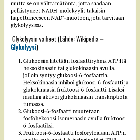
mutta se on välttämätöntä, jotta saadaan
pelkistyneet NADH-molekyylit takaisin
hapettuneeseen NAD
-muotoon, jota tarvitaan
+
glykolyysissä.
Glykolyysin vaiheet (Lähde: Wikipedia –
Glykolyysi
)
Glukoosiin liitetään fosfaattiryhmä ATP:ltä
heksokinaasin tai glukokinaasin avulla,
jolloin syntyy glukoosi-6-fosfaattia.
Heksokinaasia inhiboi glukoosi-6-fosfaatti ja
glukokinaasia fruktoosi-6-fosfaatti. Lisäksi
insuliini aktivoi glukokinaasin transkriptiota
tumassa.
Glukoosi-6-fosfaatti muutetaan
fosfoheksoosi-isomeraasin avulla fruktoosi-
6-fosfaatiksi.
Fruktoosi-6-fosfaatti fosforyloidaan ATP:n
avulla fruktoosi-1,6-bisfosfaatiksi. Tätä