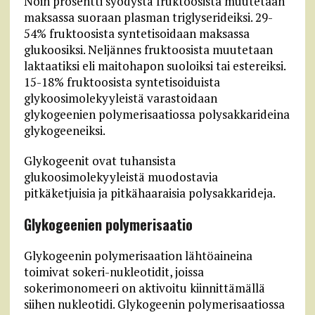
Noin prosentti syödystä fruktoosista muutetaan
maksassa suoraan plasman triglyserideiksi. 29-
54% fruktoosista syntetisoidaan maksassa
glukoosiksi. Neljännes fruktoosista muutetaan
laktaatiksi eli maitohapon suoloiksi tai estereiksi.
15-18% fruktoosista syntetisoiduista
glykoosimolekyyleistä varastoidaan
glykogeenien polymerisaatiossa polysakkarideina
glykogeeneiksi.
Glykogeenit ovat tuhansista
glukoosimolekyyleistä muodostavia
pitkäketjuisia ja pitkähaaraisia polysakkarideja.
Glykogeenien polymerisaatio
Glykogeenin polymerisaation lähtöaineina
toimivat sokeri-nukleotidit, joissa
sokerimonomeeri on aktivoitu kiinnittämällä
siihen nukleotidi. Glykogeenin polymerisaatiossa