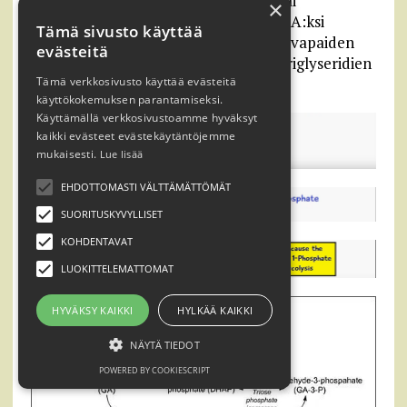
pyruvaatiksi ja edelleen laktaatiksi, tai
×
dekarboksyloida asetyylikoentsyymi-A:ksi
Tämä sivusto käyttää
mitokondrioissa sekä edelleen siirtää vapaiden
evästeitä
rasvahappojen synteesiin ja lopulta triglyseridien
synteesiin.
Tämä verkkosivusto käyttää evästeitä
käyttökokemuksen parantamiseksi.
Käyttämällä verkkosivustoamme hyväksyt
kaikki evästeet evästekäytäntöjemme
mukaisesti.
Lue lisää
EHDOTTOMASTI VÄLTTÄMÄTTÖMÄT
SUORITUSKYVYLLISET
KOHDENTAVAT
LUOKITTELEMATTOMAT
HYVÄKSY KAIKKI
HYLKÄÄ KAIKKI
NÄYTÄ TIEDOT
POWERED BY COOKIESCRIPT