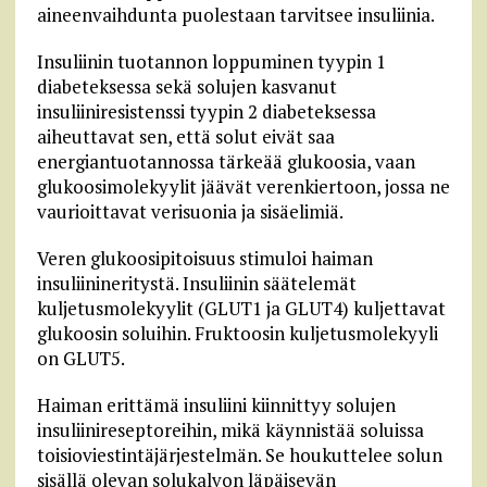
aineenvaihdunta puolestaan tarvitsee insuliinia.
Insuliinin tuotannon loppuminen tyypin 1
diabeteksessa sekä solujen kasvanut
insuliiniresistenssi tyypin 2 diabeteksessa
aiheuttavat sen, että solut eivät saa
energiantuotannossa tärkeää glukoosia, vaan
glukoosimolekyylit jäävät verenkiertoon, jossa ne
vaurioittavat verisuonia ja sisäelimiä.
Veren glukoosipitoisuus stimuloi haiman
insuliinineritystä. Insuliinin säätelemät
kuljetusmolekyylit (GLUT1 ja GLUT4) kuljettavat
glukoosin soluihin. Fruktoosin kuljetusmolekyyli
on GLUT5.
Haiman erittämä insuliini kiinnittyy solujen
insuliinireseptoreihin, mikä käynnistää soluissa
toisioviestintäjärjestelmän. Se houkuttelee solun
sisällä olevan solukalvon läpäisevän