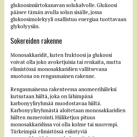
glukoosinsiirtokanavan solukalvolle. Glukoosi
pääsee tämän avulla solun sisälle, jossa
glukoosimolekyyli osallistuu energiaa tuottavaan
glykolyysiin.
Sokereiden rakenne
Monosakkaridit, kuten fruktoosi ja glukoosi
voivat olla joko avoketjuisia tai renkaita, mutta
elimistössä monosakkaridien vallitsevana
muotona on rengasmainen rakenne.
Rengasmaisessa rakenteessa anomeerihiileksi
kutsutaan hiiltä, joka on lähimpänä
karbonyyliryhmää muodostavaa hiiltä.
Karbonyyliryhmästä aloitetaan monosakkaridien
hiilten numerointi. Hiiliketjun pituus
monosakkaridissa voi olla kolme tai suurempi.
Tärkeimpiä elimistössä esiintyviä