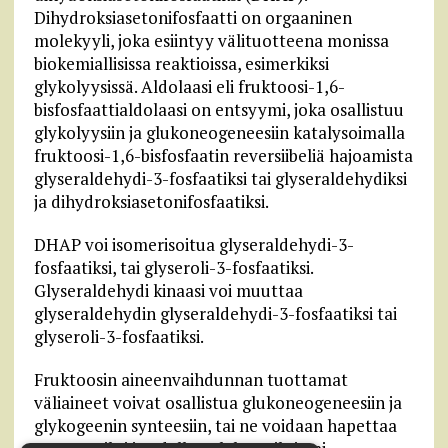
Dihydroksiasetonifosfaatti on orgaaninen
molekyyli, joka esiintyy välituotteena monissa
biokemiallisissa reaktioissa, esimerkiksi
glykolyysissä. Aldolaasi eli fruktoosi-1,6-
bisfosfaattialdolaasi on entsyymi, joka osallistuu
glykolyysiin ja glukoneogeneesiin katalysoimalla
fruktoosi-1,6-bisfosfaatin reversiibeliä hajoamista
glyseraldehydi-3-fosfaatiksi tai glyseraldehydiksi
ja dihydroksiasetonifosfaatiksi.
DHAP voi isomerisoitua glyseraldehydi-3-
fosfaatiksi, tai glyseroli-3-fosfaatiksi.
Glyseraldehydi kinaasi voi muuttaa
glyseraldehydin glyseraldehydi-3-fosfaatiksi tai
glyseroli-3-fosfaatiksi.
Fruktoosin aineenvaihdunnan tuottamat
väliaineet voivat osallistua glukoneogeneesiin ja
glykogeenin synteesiin, tai ne voidaan hapettaa