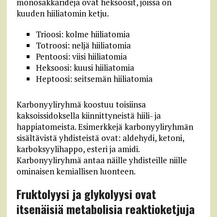
monosakkarideja ovat heksoosit, joissa on
kuuden hiiliatomin ketju.
Trioosi: kolme hiiliatomia
Totroosi: neljä hiiliatomia
Pentoosi: viisi hiiliatomia
Heksoosi: kuusi hiiliatomia
Heptoosi: seitsemän hiiliatomia
Karbonyyliryhmä koostuu toisiinsa
kaksoissidoksella kiinnittyneistä hiili- ja
happiatomeista. Esimerkkejä karbonyyliryhmän
sisältävistä yhdisteistä ovat: aldehydi, ketoni,
karboksyylihappo, esteri ja amidi.
Karbonyyliryhmä antaa näille yhdisteille niille
ominaisen kemiallisen luonteen.
Fruktolyysi ja glykolyysi ovat
itsenäisiä metabolisia reaktioketjuja