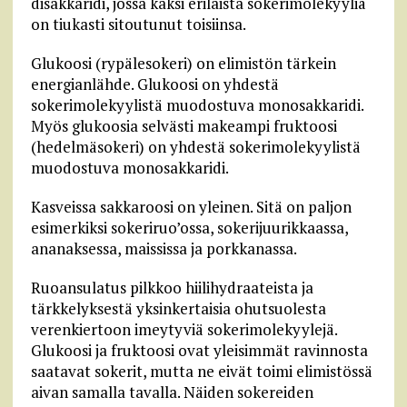
disakkaridi, jossa kaksi erilaista sokerimolekyyliä
on tiukasti sitoutunut toisiinsa.
Glukoosi (rypälesokeri) on elimistön tärkein
energianlähde. Glukoosi on yhdestä
sokerimolekyylistä muodostuva monosakkaridi.
Myös glukoosia selvästi makeampi fruktoosi
(hedelmäsokeri) on yhdestä sokerimolekyylistä
muodostuva monosakkaridi.
Kasveissa sakkaroosi on yleinen. Sitä on paljon
esimerkiksi sokeriruo’ossa, sokerijuurikkaassa,
ananaksessa, maississa ja porkkanassa.
Ruoansulatus pilkkoo hiilihydraateista ja
tärkkelyksestä yksinkertaisia ohutsuolesta
verenkiertoon imeytyviä sokerimolekyylejä.
Glukoosi ja fruktoosi ovat yleisimmät ravinnosta
saatavat sokerit, mutta ne eivät toimi elimistössä
aivan samalla tavalla. Näiden sokereiden