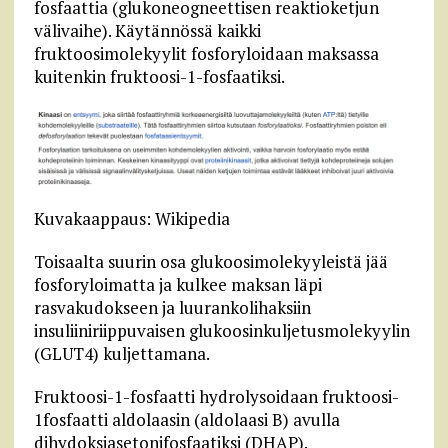
fosfaattia (glukoneogneettisen reaktioketjun
välivaihe). Käytännössä kaikki
fruktoosimolekyylit fosforyloidaan maksassa
kuitenkin fruktoosi-1-fosfaatiksi.
Kuvakaappaus: Wikipedia
Toisaalta suurin osa glukoosimolekyyleistä jää
fosforyloimatta ja kulkee maksan läpi
rasvakudokseen ja luurankolihaksiin
insuliiniriippuvaisen glukoosinkuljetusmolekyylin
(GLUT4) kuljettamana.
Fruktoosi-1-fosfaatti hydrolysoidaan fruktoosi-
1fosfaatti aldolaasin (aldolaasi B) avulla
dihydoksiasetonifosfaatiksi (DHAP).