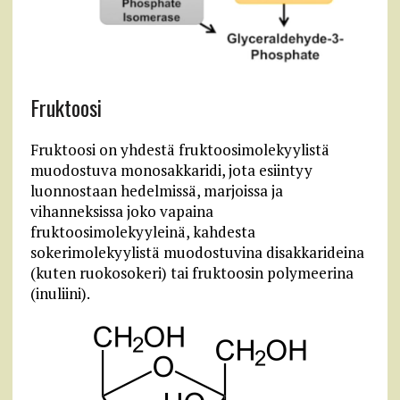
Fruktoosi
Fruktoosi on yhdestä fruktoosimolekyylistä
muodostuva monosakkaridi, jota esiintyy
luonnostaan hedelmissä, marjoissa ja
vihanneksissa joko vapaina
fruktoosimolekyyleinä, kahdesta
sokerimolekyylistä muodostuvina disakkarideina
(kuten ruokosokeri) tai fruktoosin polymeerina
(inuliini).