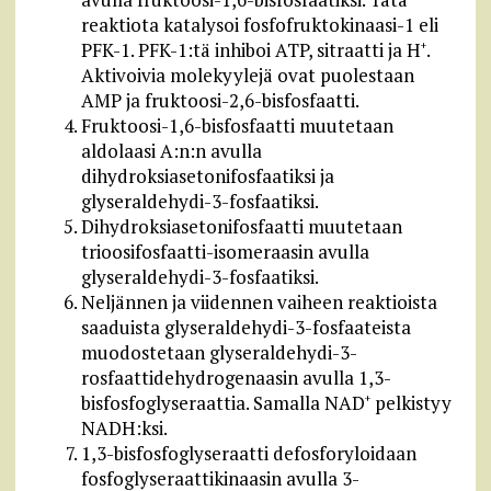
reaktiota katalysoi fosfofruktokinaasi-1 eli
PFK-1. PFK-1:tä inhiboi ATP, sitraatti ja H
.
+
Aktivoivia molekyylejä ovat puolestaan
AMP ja fruktoosi-2,6-bisfosfaatti.
Fruktoosi-1,6-bisfosfaatti muutetaan
aldolaasi A:n:n avulla
dihydroksiasetonifosfaatiksi ja
glyseraldehydi-3-fosfaatiksi.
Dihydroksiasetonifosfaatti muutetaan
trioosifosfaatti-isomeraasin avulla
glyseraldehydi-3-fosfaatiksi.
Neljännen ja viidennen vaiheen reaktioista
saaduista glyseraldehydi-3-fosfaateista
muodostetaan glyseraldehydi-3-
rosfaattidehydrogenaasin avulla 1,3-
bisfosfoglyseraattia. Samalla NAD
pelkistyy
+
NADH:ksi.
1,3-bisfosfoglyseraatti defosforyloidaan
fosfoglyseraattikinaasin avulla 3-