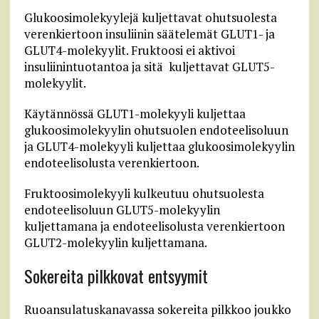
Glukoosimolekyylejä kuljettavat ohutsuolesta
verenkiertoon insuliinin säätelemät GLUT1- ja
GLUT4-molekyylit. Fruktoosi ei aktivoi
insuliinintuotantoa ja sitä kuljettavat GLUT5-
molekyylit.
Käytännössä GLUT1-molekyyli kuljettaa
glukoosimolekyylin ohutsuolen endoteelisoluun
ja GLUT4-molekyyli kuljettaa glukoosimolekyylin
endoteelisolusta verenkiertoon.
Fruktoosimolekyyli kulkeutuu ohutsuolesta
endoteelisoluun GLUT5-molekyylin
kuljettamana ja endoteelisolusta verenkiertoon
GLUT2-molekyylin kuljettamana.
Sokereita pilkkovat entsyymit
Ruoansulatuskanavassa sokereita pilkkoo joukko