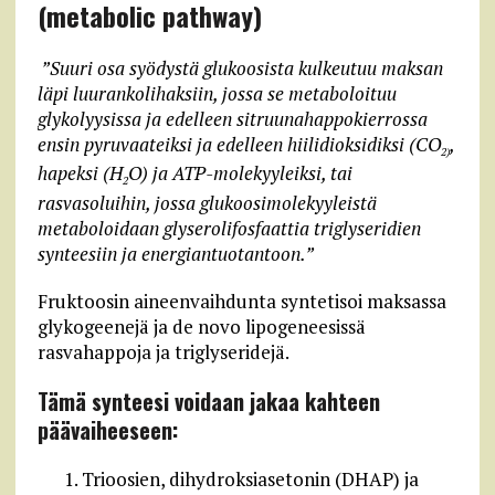
(metabolic pathway)
”Suuri osa syödystä glukoosista kulkeutuu maksan
läpi luurankolihaksiin, jossa se metaboloituu
glykolyysissa ja edelleen sitruunahappokierrossa
ensin pyruvaateiksi ja edelleen hiilidioksidiksi (CO
,
2)
hapeksi (H
O) ja ATP-molekyyleiksi, tai
2
rasvasoluihin, jossa glukoosimolekyyleistä
metaboloidaan glyserolifosfaattia triglyseridien
synteesiin ja energiantuotantoon.”
Fruktoosin aineenvaihdunta syntetisoi maksassa
glykogeenejä ja de novo lipogeneesissä
rasvahappoja ja triglyseridejä.
Tämä synteesi voidaan jakaa kahteen
päävaiheeseen:
Trioosien, dihydroksiasetonin (DHAP) ja