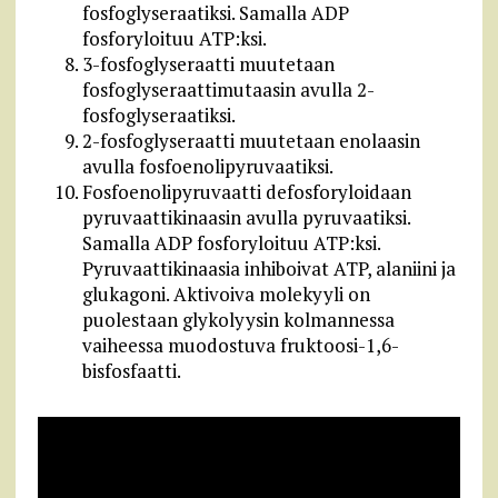
fosfoglyseraatiksi. Samalla ADP
fosforyloituu ATP:ksi.
3-fosfoglyseraatti muutetaan
fosfoglyseraattimutaasin avulla 2-
fosfoglyseraatiksi.
2-fosfoglyseraatti muutetaan enolaasin
avulla fosfoenolipyruvaatiksi.
Fosfoenolipyruvaatti defosforyloidaan
pyruvaattikinaasin avulla pyruvaatiksi.
Samalla ADP fosforyloituu ATP:ksi.
Pyruvaattikinaasia inhiboivat ATP, alaniini ja
glukagoni. Aktivoiva molekyyli on
puolestaan glykolyysin kolmannessa
vaiheessa muodostuva fruktoosi-1,6-
bisfosfaatti.