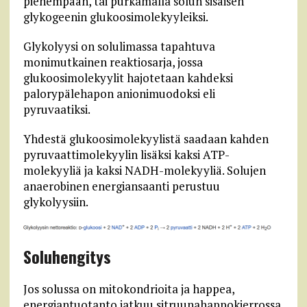
pienempään, tai purkamalla solun sisäisen
glykogeenin glukoosimolekyyleiksi.
Glykolyysi on solulimassa tapahtuva
monimutkainen reaktiosarja, jossa
glukoosimolekyylit hajotetaan kahdeksi
palorypälehapon anionimuodoksi eli
pyruvaatiksi.
Yhdestä glukoosimolekyylistä saadaan kahden
pyruvaattimolekyylin lisäksi kaksi ATP-
molekyyliä ja kaksi NADH-molekyyliä. Solujen
anaerobinen energiansaanti perustuu
glykolyysiin.
Soluhengitys
Jos solussa on mitokondrioita ja happea,
energiantuotanto jatkuu sitruunahappokierrossa