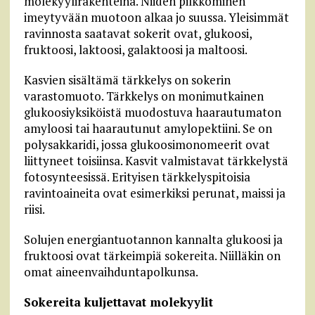
molekyylirakenteina. Niiden pilkkominen
imeytyvään muotoon alkaa jo suussa. Yleisimmät
ravinnosta saatavat sokerit ovat, glukoosi,
fruktoosi, laktoosi, galaktoosi ja maltoosi.
Kasvien sisältämä tärkkelys on sokerin
varastomuoto. Tärkkelys on monimutkainen
glukoosiyksiköistä muodostuva haarautumaton
amyloosi tai haarautunut amylopektiini. Se on
polysakkaridi, jossa glukoosimonomeerit ovat
liittyneet toisiinsa. Kasvit valmistavat tärkkelystä
fotosynteesissä. Erityisen tärkkelyspitoisia
ravintoaineita ovat esimerkiksi perunat, maissi ja
riisi.
Solujen energiantuotannon kannalta glukoosi ja
fruktoosi ovat tärkeimpiä sokereita. Niilläkin on
omat aineenvaihduntapolkunsa.
Sokereita kuljettavat molekyylit