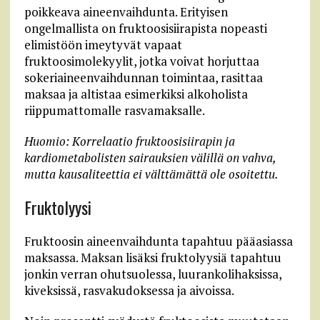
poikkeava aineenvaihdunta. Erityisen
ongelmallista on fruktoosisiirapista nopeasti
elimistöön imeytyvät vapaat
fruktoosimolekyylit, jotka voivat horjuttaa
sokeriaineenvaihdunnan toimintaa, rasittaa
maksaa ja altistaa esimerkiksi alkoholista
riippumattomalle rasvamaksalle.
Huomio: Korrelaatio fruktoosisiirapin ja
kardiometabolisten sairauksien välillä on vahva,
mutta kausaliteettia ei välttämättä ole osoitettu.
Fruktolyysi
Fruktoosin aineenvaihdunta tapahtuu pääasiassa
maksassa. Maksan lisäksi fruktolyysiä tapahtuu
jonkin verran ohutsuolessa, luurankolihaksissa,
kiveksissä, rasvakudoksessa ja aivoissa.