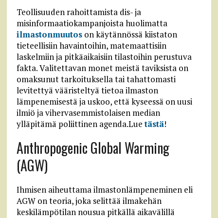
Teollisuuden rahoittamista dis- ja
misinformaatiokampanjoista huolimatta
ilmastonmuutos
on käytännössä kiistaton
tieteellisiin havaintoihin, matemaattisiin
laskelmiin ja pitkäaikaisiin tilastoihin perustuva
fakta. Valitettavan monet meistä taviksista on
omaksunut tarkoituksella tai tahattomasti
levitettyä vääristeltyä tietoa ilmaston
lämpenemisestä ja uskoo, että kyseessä on uusi
ilmiö ja vihervasemmistolaisen median
ylläpitämä poliittinen agenda.Lue
tästä
!
Anthropogenic Global Warming
(AGW)
Ihmisen aiheuttama ilmastonlämpeneminen eli
AGW on teoria, joka selittää ilmakehän
keskilämpötilan nousua pitkällä aikavälillä