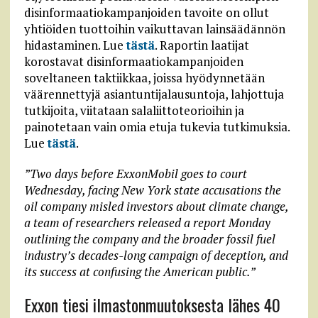
disinformaatiokampanjoiden tavoite on ollut
yhtiöiden tuottoihin vaikuttavan lainsäädännön
hidastaminen. Lue
tästä
. Raportin laatijat
korostavat disinformaatiokampanjoiden
soveltaneen taktiikkaa, joissa hyödynnetään
väärennettyjä asiantuntijalausuntoja, lahjottuja
tutkijoita, viitataan salaliittoteorioihin ja
painotetaan vain omia etuja tukevia tutkimuksia.
Lue
tästä
.
”Two days before ExxonMobil goes to court
Wednesday, facing New York state accusations the
oil company misled investors about climate change,
a team of researchers released a report Monday
outlining the company and the broader fossil fuel
industry’s decades-long campaign of deception, and
its success at confusing the American public.”
Exxon tiesi ilmastonmuutoksesta lähes 40