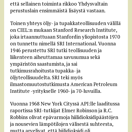
että sellainen toiminta rikkoo Yhdysvaltain
perustuslain ensimmäistä lisäystä vastaan.
Toinen yhteys öljy- ja tupakkateollisuuden välillä
on CIEL:n mukaan Stanford Research Institute,
joka irtaannuttuaan Stanfordin yliopistosta 1970
on tunnettu nimellä SRI International. Vuonna
1946 perustettu SRI tutki teollisuuden ja
liikenteen aiheuttamaa savusumua sekä
ympäristön saastumista, ja sai
tutkimusrahoitusta tupakka- ja
öljyteollisuudelta. SRI teki myös
ilmastomuutostutkimusta American Petroleum
Institute -yritykselle 1960- ja 70-luvuilla.
Vuonna 1968 New York Cityssä API:lle laaditussa
raportissa SRI-tutkijat Elmer Robinson ja R.C.
Robbins olivat epävarmoja hiilidioksidipäästöjen
ja nousevien lämpötilojen välisestä suhteesta,
mutta arvelivat, että hiilidioksidi oli