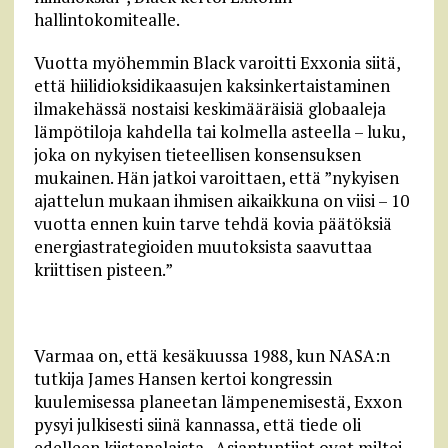
hallintokomitealle.
Vuotta myöhemmin Black varoitti Exxonia siitä,
että hiilidioksidikaasujen kaksinkertaistaminen
ilmakehässä nostaisi keskimääräisiä globaaleja
lämpötiloja kahdella tai kolmella asteella – luku,
joka on nykyisen tieteellisen konsensuksen
mukainen. Hän jatkoi varoittaen, että ”nykyisen
ajattelun mukaan ihmisen aikaikkuna on viisi – 10
vuotta ennen kuin tarve tehdä kovia päätöksiä
energiastrategioiden muutoksista saavuttaa
kriittisen pisteen.”
Varmaa on, että kesäkuussa 1988, kun NASA:n
tutkija James Hansen kertoi kongressin
kuulemisessa planeetan lämpenemisestä, Exxon
pysyi julkisesti siinä kannassa, että tiede oli
edelleen kiistanalaista. Asiantuntijat ovat miltei