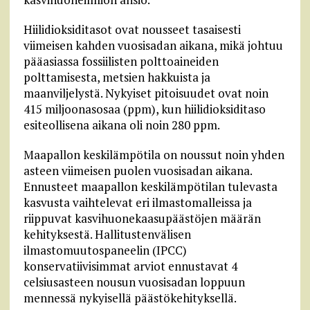
Hiilidioksiditasot ovat nousseet tasaisesti
viimeisen kahden vuosisadan aikana, mikä johtuu
pääasiassa fossiilisten polttoaineiden
polttamisesta, metsien hakkuista ja
maanviljelystä. Nykyiset pitoisuudet ovat noin
415 miljoonasosaa (ppm), kun hiilidioksiditaso
esiteollisena aikana oli noin 280 ppm.
Maapallon keskilämpötila on noussut noin yhden
asteen viimeisen puolen vuosisadan aikana.
Ennusteet maapallon keskilämpötilan tulevasta
kasvusta vaihtelevat eri ilmastomalleissa ja
riippuvat kasvihuonekaasupäästöjen määrän
kehityksestä. Hallitustenvälisen
ilmastomuutospaneelin (IPCC)
konservatiivisimmat arviot ennustavat 4
celsiusasteen nousun vuosisadan loppuun
mennessä nykyisellä päästökehityksellä.