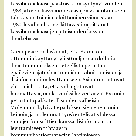
kasvihuonekaasupäästöistä on syntynyt vuoden
1988 jälkeen, kasvihuonekaasujen vähentämiseen
tähtäävien toimien aloittaminen viimeistään
1980-luvulla olisi merkittävästi rajoittanut
kasvihuonekaasujen pitoisuuden kasvua
ilmakehässä.
Greenpeace on laskenut, että Exxon on
sittemmin käyttänyt yli 30 miljoonaa dollaria
ilmastonmuutoksen tieteellistä perustaa
epäilevien ajatushautomoiden rahoittamiseen ja
disinformaation levittämiseen. Asiantuntijat ovat
yhtä mieltä siitä, että vahingot ovat
huomattavia, minkä vuoksi he vertaavat Exxonin
petosta tupakkateollisuuden valheisiin.
Molemmat kylvivät epäilyksen siemenen omin
keinoin, ja molemmat työskentelivät yhdessä
samojen konsulttien kanssa disinformaation
levittämiseen tähtäävän
kommunikaatiostrategian laatimisessa.