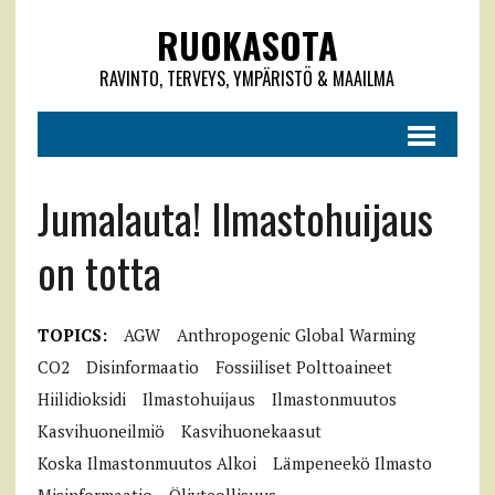
RUOKASOTA
RAVINTO, TERVEYS, YMPÄRISTÖ & MAAILMA
Jumalauta! Ilmastohuijaus
on totta
TOPICS:
AGW
Anthropogenic Global Warming
CO2
Disinformaatio
Fossiiliset Polttoaineet
Hiilidioksidi
Ilmastohuijaus
Ilmastonmuutos
Kasvihuoneilmiö
Kasvihuonekaasut
Koska Ilmastonmuutos Alkoi
Lämpeneekö Ilmasto