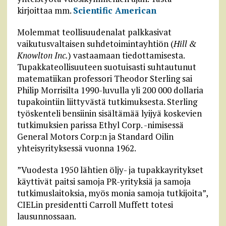
kirjoittaa mm.
Scientific American
Molemmat teollisuudenalat palkkasivat
vaikutusvaltaisen suhdetoimintayhtiön (
Hill &
Knowlton Inc.
) vastaamaan tiedottamisesta.
Tupakkateollisuuteen suotuisasti suhtautunut
matematiikan professori Theodor Sterling sai
Philip Morrisilta 1990-luvulla yli 200 000 dollaria
tupakointiin liittyvästä tutkimuksesta. Sterling
työskenteli bensiinin sisältämää lyijyä koskevien
tutkimuksien parissa Ethyl Corp. -nimisessä
General Motors Corp:n ja Standard Oilin
yhteisyrityksessä vuonna 1962.
”Vuodesta 1950 lähtien öljy- ja tupakkayritykset
käyttivät paitsi samoja PR-yrityksiä ja samoja
tutkimuslaitoksia, myös monia samoja tutkijoita”,
CIELin presidentti Carroll Muffett totesi
lausunnossaan.