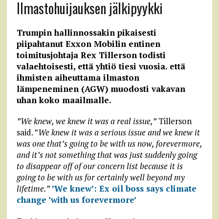
Ilmastohuijauksen jälkipyykki
Trumpin hallinnossakin pikaisesti
piipahtanut Exxon Mobilin entinen
toimitusjohtaja Rex Tillerson todisti
valaehtoisesti, että yhtiö tiesi vuosia. että
ihmisten aiheuttama ilmaston
lämpeneminen (AGW) muodosti vakavan
uhan koko maailmalle.
”We knew, we knew it was a real issue,”
Tillerson
said. ”
We knew it was a serious issue and we knew it
was one that’s going to be with us now, forevermore,
and it’s not something that was just suddenly going
to disappear off of our concern list because it is
going to be with us for certainly well beyond my
lifetime.”
’We knew’: Ex oil boss says climate
change ’with us forevermore’