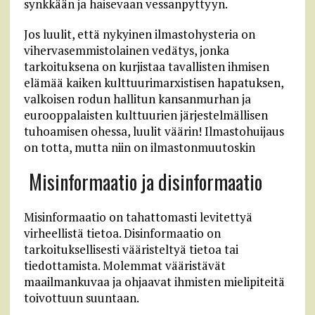
synkkään ja haisevaan vessanpyttyyn.
Jos luulit, että nykyinen ilmastohysteria on
vihervasemmistolainen vedätys, jonka
tarkoituksena on kurjistaa tavallisten ihmisen
elämää kaiken kulttuurimarxistisen hapatuksen,
valkoisen rodun hallitun kansanmurhan ja
eurooppalaisten kulttuurien järjestelmällisen
tuhoamisen ohessa, luulit väärin! Ilmastohuijaus
on totta, mutta niin on ilmastonmuutoskin
Misinformaatio ja disinformaatio
Misinformaatio on tahattomasti levitettyä
virheellistä tietoa. Disinformaatio on
tarkoituksellisesti vääristeltyä tietoa tai
tiedottamista. Molemmat vääristävät
maailmankuvaa ja ohjaavat ihmisten mielipiteitä
toivottuun suuntaan.