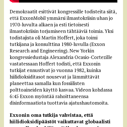
Demokraatit esittivät kongressille todisteita siitä,
että ExxonMobil ymmärsi ilmastokriisin uhan jo
1970-luvulta alkaen ja esti tietoisesti
ilmastokriisin torjumiseen tähtääviä toimia. Yksi
todistajista oli Martin Hoffert, joka toimi
tutkijana ja konsulttina 1980-luvulla (Exxon
Research and Engineering). New Yorkin
kongressiedustaja Alexandria Ocasio-Cortezille
vastatessaan Hoffert todisti, että Exxonin
tutkijat ennustivat jo vuonna 1982, kuinka
hiilidioksiditasot nousevat ja lämmittävät
planeettaa samalla kun fossiilisten
polttoaineiden käyttö kasvaa. Videon kohdassa
6:45 Exxon myöntää rahoittaneensa
disinformaatiota tuottavia ajatushautomoita.
Exxonin oma tutkija vahvistaa, että
hiilidioksidipäästöt vaikuttavat globaalisti