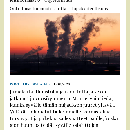
Misinformaatio
Öljyteollisuus
Onko Ilmastonmuutos Totta
Tupakkateollisuus
POSTED BY:
SRAJAHAL
15/01/2020
Jumalauta! Ilmastohuijaus on totta ja se on
jatkunut jo vuosikymmeniä. Moni ei vain tiedä,
kuinka syvälle tämän huijauksen juuret yltävät.
Vetäkää foliohatut tiukemmalle, varmistakaa
turvavyöt ja pukekaa sadevaatteet päälle, koska
aion huuhtoa teidät syvälle salaliittojen