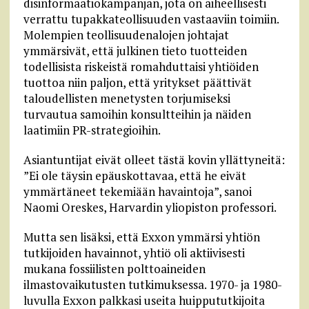
disinformaatiokampanjan, jota on aiheellisesti
verrattu tupakkateollisuuden vastaaviin toimiin.
Molempien teollisuudenalojen johtajat
ymmärsivät, että julkinen tieto tuotteiden
todellisista riskeistä romahduttaisi yhtiöiden
tuottoa niin paljon, että yritykset päättivät
taloudellisten menetysten torjumiseksi
turvautua samoihin konsultteihin ja näiden
laatimiin PR-strategioihin.
Asiantuntijat eivät olleet tästä kovin yllättyneitä:
”Ei ole täysin epäuskottavaa, että he eivät
ymmärtäneet tekemiään havaintoja”, sanoi
Naomi Oreskes, Harvardin yliopiston professori.
Mutta sen lisäksi, että Exxon ymmärsi yhtiön
tutkijoiden havainnot, yhtiö oli aktiivisesti
mukana fossiilisten polttoaineiden
ilmastovaikutusten tutkimuksessa. 1970- ja 1980-
luvulla Exxon palkkasi useita huippututkijoita