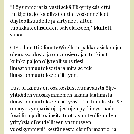
”Löysimme jatkuvasti sekä PR-yrityksiä että
tutkijoita, jotka olivat ensin työskennelleet
öljyteollisuudelle ja siirtyneet sitten
tupakkateollisuuden palvelukseen,” Muffett
sanoi.
CIEL ilmoitti ClimateWirelle tupakka-asiakirjojen
olemassaolosta ja on vuosien ajan tutkinut,
kuinka paljon öljyteollisuus tiesi
ilmastonmuutoksesta ja mitä se teki
ilmastonmuutokseen liittyen.
Uusi tutkimus on osa keskustelunavausta öljy-
yhtiöiden vuosikymmenien aikana laatimista
ilmastonmuutokseen liittyvistä tutkimuksista. Se
on myös ympäristöjärjestöjen pyrkimys saada
fossiilisia polttoaineita tuottavan teollisuuden
yrityksiä oikeudelliseen vastuuseen
vuosikymmeniä kestäneestä disinformaatio- ja