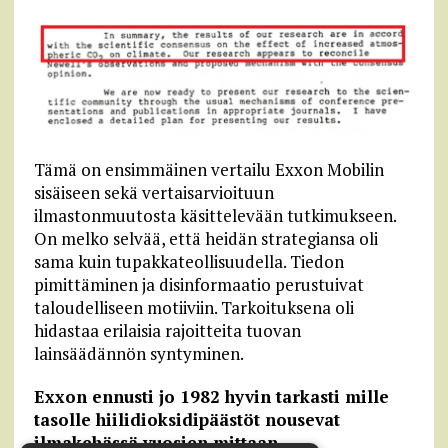
Tämä on ensimmäinen vertailu Exxon Mobilin
sisäiseen sekä vertaisarvioituun
ilmastonmuutosta käsittelevään tutkimukseen.
On melko selvää, että heidän strategiansa oli
sama kuin tupakkateollisuudella. Tiedon
pimittäminen ja disinformaatio perustuivat
taloudelliseen motiiviin. Tarkoituksena oli
hidastaa erilaisia rajoitteita tuovan
lainsäädännön syntyminen.
Exxon ennusti jo 1982 hyvin tarkasti mille
tasolle hiilidioksidipäästöt nousevat
ilmakehässä vuosien mittaan.