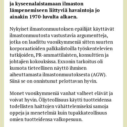
ja kyseenalaistamaan ilmaston
lämpenemiseen liittyviä havaintoja jo
ainakin 1970-luvulta alkaen.
Nykyiset ilmastonmuutoksen epäilijät käyttävät
ilmastonmuutosta vastustavia argumentteja,
jotka on laadittu vuosikymmeniä sitten suurten
korporaatioiden palkkalistoilla työskentelevien
tutkijoiden, PR-ammattilaisten, konsulttien ja
johtajien kokouksissa. Exxonin tarkoitus oli
kumota tieteellinen näyttö ihmisen
aiheuttamasta ilmastonmuutoksesta (AGW).
Siinä se on onnistunut pelottavan hyvin.
Monet vuosikymmeniä vanhat valheet elävät ja
voivat hyvin. Öljyteollisuus käytti tuotteidensa
todellisten haittojen vähättelemiseksi samoja
oppeja ja menetelmiä kuin tupakkateollisuus
omien tuotteidensa valkopesuun.