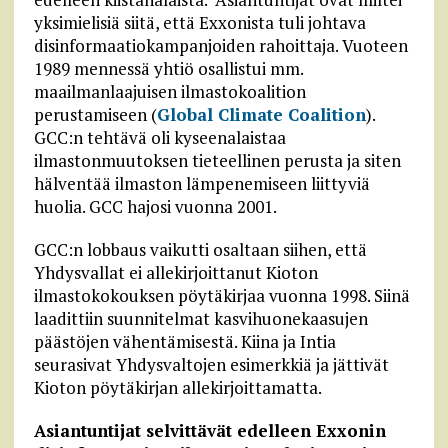
yksimielisiä siitä, että Exxonista tuli johtava
disinformaatiokampanjoiden rahoittaja. Vuoteen
1989 mennessä yhtiö osallistui mm.
maailmanlaajuisen ilmastokoalition
perustamiseen (
Global Climate Coalition
).
GCC:n tehtävä oli kyseenalaistaa
ilmastonmuutoksen tieteellinen perusta ja siten
hälventää ilmaston lämpenemiseen liittyviä
huolia. GCC hajosi vuonna 2001.
GCC:n lobbaus vaikutti osaltaan siihen, että
Yhdysvallat ei allekirjoittanut Kioton
ilmastokokouksen pöytäkirjaa vuonna 1998. Siinä
laadittiin suunnitelmat kasvihuonekaasujen
päästöjen vähentämisestä. Kiina ja Intia
seurasivat Yhdysvaltojen esimerkkiä ja jättivät
Kioton pöytäkirjan allekirjoittamatta.
Asiantuntijat selvittävät edelleen Exxonin