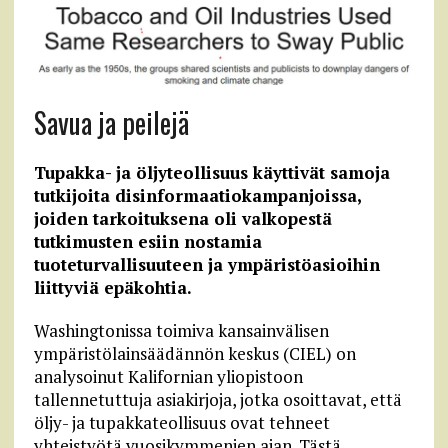
Savua ja peilejä
Tupakka- ja öljyteollisuus käyttivät samoja
tutkijoita disinformaatiokampanjoissa,
joiden tarkoituksena oli valkopestä
tutkimusten esiin nostamia
tuoteturvallisuuteen ja ympäristöasioihin
liittyviä epäkohtia.
Washingtonissa toimiva kansainvälisen
ympäristölainsäädännön keskus (CIEL) on
analysoinut Kalifornian yliopistoon
tallennetuttuja asiakirjoja, jotka osoittavat, että
öljy- ja tupakkateollisuus ovat tehneet
yhteistyötä vuosikymmenien ajan. Tästä