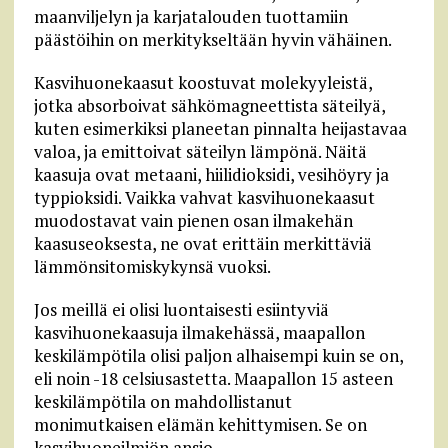
maanviljelyn ja karjatalouden tuottamiin
päästöihin on merkitykseltään hyvin vähäinen.
Kasvihuonekaasut koostuvat molekyyleistä,
jotka absorboivat sähkömagneettista säteilyä,
kuten esimerkiksi planeetan pinnalta heijastavaa
valoa, ja emittoivat säteilyn lämpönä. Näitä
kaasuja ovat metaani, hiilidioksidi, vesihöyry ja
typpioksidi. Vaikka vahvat kasvihuonekaasut
muodostavat vain pienen osan ilmakehän
kaasuseoksesta, ne ovat erittäin merkittäviä
lämmönsitomiskykynsä vuoksi.
Jos meillä ei olisi luontaisesti esiintyviä
kasvihuonekaasuja ilmakehässä, maapallon
keskilämpötila olisi paljon alhaisempi kuin se on,
eli noin -18 celsiusastetta. Maapallon 15 asteen
keskilämpötila on mahdollistanut
monimutkaisen elämän kehittymisen. Se on
kasvihuoneilmiön ansio.