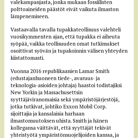
valekampanjasta, jonka mukaan fossiilisten
polttoaineiden päästöt eivät vaikuta ilmaston
lämpenemiseen.
Vastaavalla tavalla tupakkateollisuus valehteli
vuosikymmenten ajan, että tupakka ei aiheuta
syöpää, vaikka teollisuuden omat tutkimukset
osoittivat syövän ja tupakoinnin välisen yhteyden
kiistattomasti.
Vuonna 2016 republikaanien Lamar Smith
(edustajanhuoneen tiede-, avaruus- ja
teknologia-asioiden johtaja) haastoi todistajiksi
New Yorkin ja Massachusettsin
syyttäjäviranomaisia sekä ympäristöjärjestöjä,
jotka tutkivat, johtiko Exxon Mobil Corp.
sijoittajia ja kansalaisia harhaan ​​
ilmastomuutoksen uhista. Smith ja hänen
kollegansa väittävät, että syyttäjät tekivät
yhteistyötä ympäristönsuojelijoiden kanssa, ja