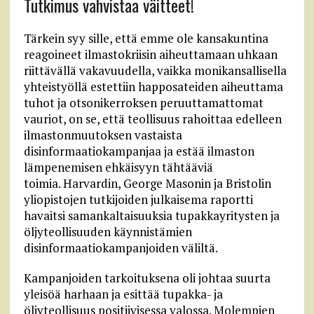
Tutkimus vahvistaa väitteet!
Tärkein syy sille, että emme ole kansakuntina
reagoineet ilmastokriisin aiheuttamaan uhkaan
riittävällä vakavuudella, vaikka monikansallisella
yhteistyöllä estettiin happosateiden aiheuttama
tuhot ja otsonikerroksen peruuttamattomat
vauriot, on se, että teollisuus rahoittaa edelleen
ilmastonmuutoksen vastaista
disinformaatiokampanjaa ja estää ilmaston
lämpenemisen ehkäisyyn tähtääviä
toimia. Harvardin, George Masonin ja Bristolin
yliopistojen tutkijoiden julkaisema raportti
havaitsi samankaltaisuuksia tupakkayritysten ja
öljyteollisuuden käynnistämien
disinformaatiokampanjoiden väliltä.
Kampanjoiden tarkoituksena oli johtaa suurta
yleisöä harhaan ja esittää tupakka- ja
öljyteollisuus positiivisessa valossa. Molempien