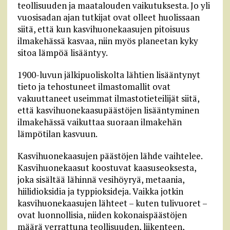
teollisuuden ja maatalouden vaikutuksesta. Jo yli
vuosisadan ajan tutkijat ovat olleet huolissaan
siitä, että kun kasvihuonekaasujen pitoisuus
ilmakehässä kasvaa, niin myös planeetan kyky
sitoa lämpöä lisääntyy.
1900-luvun jälkipuoliskolta lähtien lisääntynyt
tieto ja tehostuneet ilmastomallit ovat
vakuuttaneet useimmat ilmastotieteilijät siitä,
että kasvihuonekaasupäästöjen lisääntyminen
ilmakehässä vaikuttaa suoraan ilmakehän
lämpötilan kasvuun.
Kasvihuonekaasujen päästöjen lähde vaihtelee.
Kasvihuonekaasut koostuvat kaasuseoksesta,
joka sisältää lähinnä vesihöyryä, metaania,
hiilidioksidia ja typpioksideja. Vaikka jotkin
kasvihuonekaasujen lähteet – kuten tulivuoret –
ovat luonnollisia, niiden kokonaispäästöjen
määrä verrattuna teollisuuden, liikenteen,