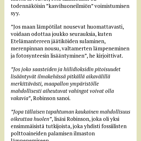
todennäköisin ”kasvihuoneilmiön” voimistumisen
syy.
”Jos maan lämpötilat nousevat huomattavasti,
voidaan odottaa joukko seurauksia, kuten
Etelämantereen jäätiköiden sulaminen,
merenpinnan nousu, valtamerten lämpeneminen
ja fotosynteesin lisääntyminen”, he kirjoittivat.
”Jos joko saasteiden ja hiilidioksidin pitoisuudet
lisääntyvät ilmakehässä pitkällä aikavälillä
merkittävästi, maapallon ympäristölle
mahdollisesti aiheutuvat vahingot voivat olla
vakavia
”, Robinson sanoi.
”Jopa tällaisen tapahtuman kaukainen mahdollisuus
oikeuttaa huolen”
, lisäsi Robinson, joka oli yksi
ensimmäisistä tutkijoista, joka yhdisti fossiilisten
polttoaineiden palamisen ilmaston
lämpenemiseen.