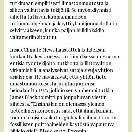
tutkimaan empiirisesti ilmastonmuutosta ja
siihen vaikuttavia tekijöitä. Se myös käynnisti
aihetta tutkivan kunnianhimoisen
tutkimusohjelman ja käytti yli miljoona dollaria
selvittääkseen, kuinka paljon hiilidioksidia
valtameriin sitoutuu.
InsideClimate News haastatteli kahdeksan
kuukautta kestäneessä tutkimuksessaan Exxonin
entisiä työntekijöitä, tutkijoita ja liittovaltion
virkamiehiä ja analysoivat satoja sivuja yhtiön
asiakirjoja. He havaitsivat, että yhtiön tieto
ilmastomuutoksesta juontaa juurensa
heinäkuulta 1977, jolloin sen vanhempi tutkija
James Black toimitti paljonpuhuvan viestin
aiheesta. ”Ensinnäkin on olemassa yleinen
tieteellinen konsensus siitä, että ihmiskunnan
todennäköisin vaikutus globaaliin ilmastoon on
fossiilisten polttoaineiden käytöstä vapautuva
hiilidioksidi”, Black kertoi Exxonin