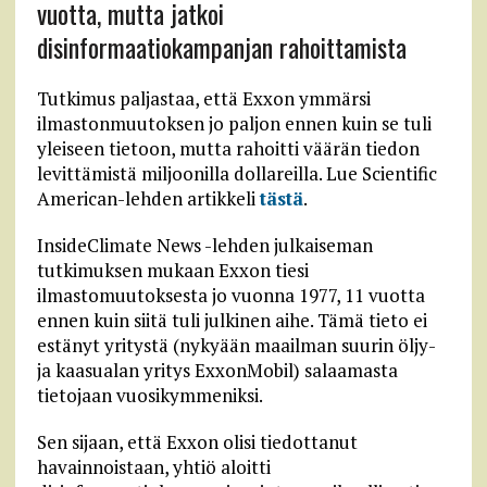
vuotta, mutta jatkoi
disinformaatiokampanjan rahoittamista
Tutkimus paljastaa, että Exxon ymmärsi
ilmastonmuutoksen jo paljon ennen kuin se tuli
yleiseen tietoon, mutta rahoitti väärän tiedon
levittämistä miljoonilla dollareilla. Lue Scientific
American-lehden artikkeli
tästä
.
InsideClimate News -lehden julkaiseman
tutkimuksen mukaan Exxon tiesi
ilmastomuutoksesta jo vuonna 1977, 11 vuotta
ennen kuin siitä tuli julkinen aihe. Tämä tieto ei
estänyt yritystä (nykyään maailman suurin öljy-
ja kaasualan yritys ExxonMobil) salaamasta
tietojaan vuosikymmeniksi.
Sen sijaan, että Exxon olisi tiedottanut
havainnoistaan, yhtiö aloitti