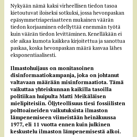
Nykyään nämä kaksi virheellisen tiedon tasoa
kietoutuvat iloiseksi sotkuksi, jossa hevonpaskan
epäsymmetriaperiaatteen mukainen väärän
tiedon korjaaminen edellyttää enemmän työtä
kuin väärän tiedon levittäminen. Kenelläkään ei
ole aikaa kumota kaikkea kirjoitettua ja sanottua
paskaa, koska hevonpaskan määrä kasvaa lähes
eksponentiaalisesti.
Ilmastohuijaus on monitasoinen
disinformaatiokampanja, joka on johtanut
valtavaan määrään misinformaatiota. Tämä
vaikuttaa yhteiskunnan kaikilla tasoilla
politiikan huipulta Matti Meikäläisen
mielipiteisiin. Öljyteollisuus tiesi fossiilisten
polttoaineiden vaikutuksista ilmaston
lämpenemiseen viimeistään heinäkuussa
1977, eli 11 vuotta ennen kuin julkinen
keskustelu ilmaston lämpenemisestä alkoi.