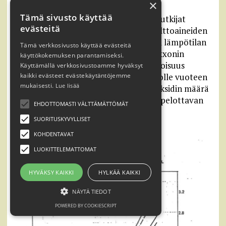
×
Tämä sivusto käyttää
Yhtiön graafi osoittaa, että Exxonin tutkijat
evästeitä
ymmärsivät ilmakehän fossiilisten polttoaineiden
kulutuksen, hiilidioksidipitoisuuden ja lämpötilan
Tämä verkkosivusto käyttää evästeitä
kasvun korrelaation erittäin hyvin. Exxonin
käyttökokemuksen parantamiseksi.
tutkijat laskivat, että hiilidioksidin pitoisuus
Käyttämällä verkkosivustoamme hyväksyt
ilmakehässä kasvaa 400-420 ppm tasolle vuoteen
kaikki evästeet evästekäytäntöjemme
mukaisesti.
Lue lisää
2020 mennessä. Tällä hetkellä hiilidioksidin määrä
ilmakehässä on 415 ppm, mikä tukee pelottavan
EHDOTTOMASTI VÄLTTÄMÄTTÖMÄT
tarkasti Exxonin ennakkoarviota.
SUORITUSKYVYLLISET
KOHDENTAVAT
LUOKITTELEMATTOMAT
HYVÄKSY KAIKKI
HYLKÄÄ KAIKKI
NÄYTÄ TIEDOT
POWERED BY COOKIESCRIPT