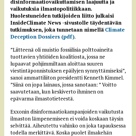
disinformaatiovaikuttamisen laajuutta ja
vaikutuksia ilmastopolitiikkaan.
Huolestuneiden tutkijoiden liitto julkaisi
InsideClimate News -sivustolle täydentävän
tutkimuksen, joka tunnetaan nimellä
Climate
Deception Dossiers (pdf)
.
”Liitteenä oli muistio fossiilisia polttoaineita
tuottavien yhtiöiden koalitiosta, jossa ne
lupaavat pohjimmiltaan aloittaa suuren
viestintäponnistuksen epäilyjen synnyttämiseksi”,
sanoi ammattiliiton presidentti Kenneth Kimmel.
”Siinä on jopa lainaus, jossa sanotaan: ” Voitto
saavutetaan, kun keskiverto ihminen on
epävarma ilmastotieteestä.
Exxonin disinformaatiokampanjoiden vaikutusta
ilmaston lämpenemiseen ei voida koskaan täysin
selvittää. Aiheutettu vahinko on joka tapauksessa
todella merkittävä. Koska puolet ilmakehän