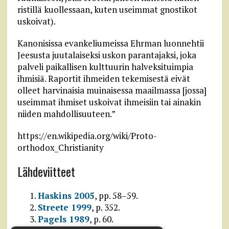
ristillä kuollessaan, kuten useimmat gnostikot
uskoivat).
Kanonisissa evankeliumeissa Ehrman luonnehtii
Jeesusta juutalaiseksi uskon parantajaksi, joka
palveli paikallisen kulttuurin halveksituimpia
ihmisiä. Raportit ihmeiden tekemisestä eivät
olleet harvinaisia muinaisessa maailmassa [jossa]
useimmat ihmiset uskoivat ihmeisiin tai ainakin
niiden mahdollisuuteen.”
https://en.wikipedia.org/wiki/Proto-
orthodox_Christianity
Lähdeviitteet
Haskins 2005
, pp. 58–59.
Streete 1999
, p. 352.
Pagels 1989
, p. 60.