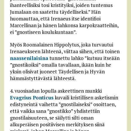
ihanteellisiksi tosi kristityiksi, joiden tuntemus
Jumalaan on saatettu täydelliseksi.” Hän
huomauttaa, että Irenaeus itse identifioi
Marcellinan ja hänen lahkonsa karpokraatteihin,
ei ”gnostiseen koulukuntaan”.
Myös Roomalainen Hippolytus, joka turvautui
Irenaeukseen lähteenä, viittaa siihen, että toinen
naassenilaisina
tunnettu lahko ”kutsuu itseään
”gnostikoiksi” omalla tavallaan, ikään kuin he
yksin olisivat juoneet Täydellisen ja Hyvän
hämmästyttävästä lähteestä.
4. vuosisadan lopulla askeettinen munkki
Evagrius Ponticus
kuvaili kristillisen asketismin
edistyneintä vaihetta ”gnostilaiseksi” osoittaen,
että vaikka sana ”gnostikko” yhdistettiin
gnostilaisuuteen, se säilytti silti oman
alkuperäisen positiivisen merkityksen siinä