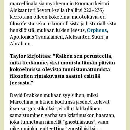
marcellinalaisia myöhemmin Rooman keisari
Aleksanteri Severuksella (hallitsi 222–235)
kerrotaan olleen kokoelma muotokuvia eri
filosofeista sekä uskonnollisista ja historiallisista
henkilöistä, mukaan lukien Jeesus,
Orpheus
,
Apollonius Tyanalainen, Aleksanteri Suuri ja
Abraham.
Taylor kirjoittaa: ”Kaiken sen perusteella,
mitä tiedämme, yksi monista tämän päivän
kokoelmissa olevista tunnistamattomista
filosofien rintakuvasta saattoi esittää
Jeesusta.”
David Brakken mukaan syy siihen, miksi
Marcellina ja hänen koulunsa jäsenet kokivat
itsensä ”gnostikoiksi”, ei ollut lahkollinen
samaistuminen varhaisen kristinuskon haaraan,
joka tunnetaan nimellä ”gnostilaisuus”, vaan
pikemminkin epiteettina ”gnostilaisiksi” –