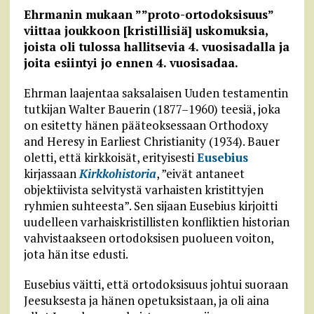
Ehrmanin mukaan ””proto-ortodoksisuus”
viittaa joukkoon [kristillisiä] uskomuksia,
joista oli tulossa hallitsevia 4. vuosisadalla ja
joita esiintyi jo ennen 4. vuosisadaa.
Ehrman laajentaa saksalaisen Uuden testamentin
tutkijan Walter Bauerin (1877–1960) teesiä, joka
on esitetty hänen pääteoksessaan Orthodoxy
and Heresy in Earliest Christianity (1934). Bauer
oletti, että kirkkoisät, erityisesti
Eusebius
kirjassaan
Kirkkohistoria
, ”eivät antaneet
objektiivista selvitystä varhaisten kristittyjen
ryhmien suhteesta”. Sen sijaan Eusebius kirjoitti
uudelleen varhaiskristillisten konfliktien historian
vahvistaakseen ortodoksisen puolueen voiton,
jota hän itse edusti.
Eusebius väitti, että ortodoksisuus johtui suoraan
Jeesuksesta ja hänen opetuksistaan, ja oli aina