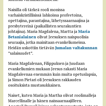
Naisilla oli tärkeä rooli monissa
varhaiskristillisissä lahkoissa profeetoina,
opettajina, parantajina, lähetyssaarnaajina ja
presbytereinä (paikallisten seurakuntien
johtajina). Maria Magdalena, Martta ja
Maria
Betanialainen
olivat Jeesuksen naispuolisia
seuraajia, jotka mainitaan evankeliumeissa.
Heidän uskottiin tietävän
Jumalan valtakunnan
”salaisuudet”.
Maria Magdalenan, Filippuksen ja Juudaan
evankeliumien mukaan Jeesus rakasti Maria
Magdaleenaa enemmän kuin muita opetuslapsia,
ja Simon Pietari oli Jeesuksen rakkauden
osoituksista mustasukkainen.
Naiset, kuten Maria ja Martha olivat roolimalleja
Marcellinalle ja hänen naissaarnaajilleen.