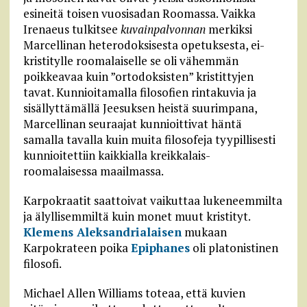
esineitä toisen vuosisadan Roomassa. Vaikka
Irenaeus tulkitsee
kuvainpalvonnan
merkiksi
Marcellinan heterodoksisesta opetuksesta, ei-
kristitylle roomalaiselle se oli vähemmän
poikkeavaa kuin ”ortodoksisten” kristittyjen
tavat. Kunnioitamalla filosofien rintakuvia ja
sisällyttämällä Jeesuksen heistä suurimpana,
Marcellinan seuraajat kunnioittivat häntä
samalla tavalla kuin muita filosofeja tyypillisesti
kunnioitettiin kaikkialla kreikkalais-
roomalaisessa maailmassa.
Karpokraatit saattoivat vaikuttaa lukeneemmilta
ja älyllisemmiltä kuin monet muut kristityt.
Klemens Aleksandrialaisen
mukaan
Karpokrateen poika
Epiphanes
oli platonistinen
filosofi.
Michael Allen Williams toteaa, että kuvien