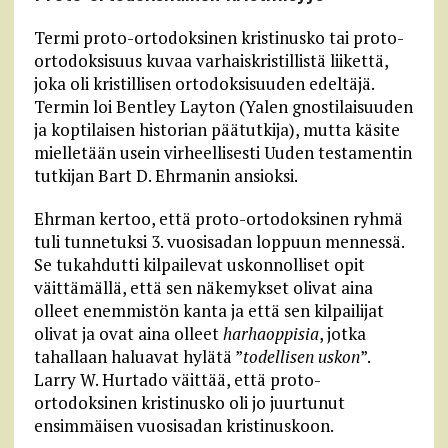
Termi proto-ortodoksinen kristinusko tai proto-
ortodoksisuus kuvaa varhaiskristillistä liikettä,
joka oli kristillisen ortodoksisuuden edeltäjä.
Termin loi Bentley Layton (Yalen gnostilaisuuden
ja koptilaisen historian päätutkija), mutta käsite
mielletään usein virheellisesti Uuden testamentin
tutkijan Bart D. Ehrmanin ansioksi.
Ehrman kertoo, että proto-ortodoksinen ryhmä
tuli tunnetuksi 3. vuosisadan loppuun mennessä.
Se tukahdutti kilpailevat uskonnolliset opit
väittämällä, että sen näkemykset olivat aina
olleet enemmistön kanta ja että sen kilpailijat
olivat ja ovat aina olleet
harhaoppisia
, jotka
tahallaan haluavat hylätä ”
todellisen uskon
”.
Larry W. Hurtado väittää, että proto-
ortodoksinen kristinusko oli jo juurtunut
ensimmäisen vuosisadan kristinuskoon.