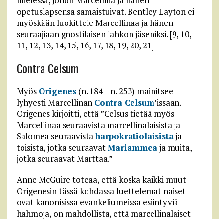
mielessä, johon Marcellina ja hänen
opetuslapsensa samaistuivat. Bentley Layton ei
myöskään luokittele Marcellinaa ja hänen
seuraajiaan gnostilaisen lahkon jäseniksi. [9, 10,
11, 12, 13, 14, 15, 16, 17, 18, 19, 20, 21]
Contra Celsum
Myös
Origenes
(n. 184 – n. 253) mainitsee
lyhyesti Marcellinan
Contra Celsum
’issaan.
Origenes kirjoitti, että ”Celsus tietää myös
Marcellinaa seuraavista marcellinalaisista ja
Salomea seuraavista
harpokratiolaisista
ja
toisista, jotka seuraavat
Mariammea
ja muita,
jotka seuraavat Marttaa.”
Anne McGuire toteaa, että koska kaikki muut
Origenesin tässä kohdassa luettelemat naiset
ovat kanonisissa evankeliumeissa esiintyviä
hahmoja, on mahdollista, että marcellinalaiset