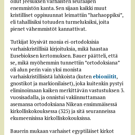
ollut Jeesuksen varhaisten seuraajien
enemmistön kanta. Sen sijaan kaikki muut
kristilliset oppisuunnat leimattiin ”harhaoppiksi”,
eli tahallisiksi totuuden turmeluksiksi, joita
pienet vähemmistöt kannattivat.
Tutkijat löysivät monia ei-ortodoksisia
varhaiskristillisiä kirjoituksia, mikä haastaa
Eusebioksen kertomuksen. Bauer päätteli, että
se, mikä myöhemmin tunnettiin ”ortodoksiana”
oli alun perin vain yksi monista
varhaiskristillisistä lahkoista (kuten
ebioniitit
,
gnostikot ja markionilaiset), joka kuitenkin pystyi
eliminoimaan kaiken merkittävän vastustuksen 3.
vuosisadalla, ja onnistui vakiinnuttamaan
asemansa ortodoksiana Nikean ensimmäisessä
kirkolliskokouksessa (325) ja sitä seuranneissa
ekumeenisissa kirkolliskokouksissa.
Bauerin mukaan varhaiset egyptiläiset kirkot