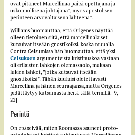
ovat pitäneet Marcellinaa paitsi opettajana ja
uskonnollisena johtajana”, myös apostolisen
perinteen arvovaltaisena lähteenä”.
Williams huomauttaa, että Origenes näyttää
olleen tietoinen siitä, että marcellinalaiset
kutsuivat itseään gnostikoiksi, koska muualla
Contra Celsumissa hän huomauttaa, että yksi
Celsuksen
argumenteista kristinuskoa vastaan
oli erilaisten lahkojen olemassaolo, mukaan
lukien lahkot, ”jotka kutsuvat itseään
gnostikoiksi”. Tähän kuuluisi oletettavasti
Marcellina ja hänen seuraajansa,mutta Origenes
pidättäytyy kutsumasta heitä tällä termillä. [9,
22]
Perintö
On epäselvää, miten Roomassa asuneet proto-
ortodoksiset kristityt suhtautuivat Marcellinaan