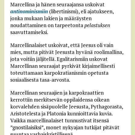
Marcellina ja hänen seuraajansa uskoivat
antinominismiin
(libertinismi), eli ajatukseen,
jonka mukaan lakien ja määräysten
noudattaminen on tarpeetonta
pelastuksen
saavuttamiseksi.
Marcellinalaiset uskoivat, että Jeesus oli vain
mies, mutta pitivät Jeesusta hyvänä roolimallina,
jota voitiin jäljitellä. Egalitarismiin uskovat
Marcellinan seuraajat pyrkivät kirjaimellisesti
toteuttamaan karpokratianismin opetusta
sosiaalisesta tasa-arvosta.
Marcellinan seuraajien ja karpokraattien
kerrottiin merkitsevän oppilaidensa oikean
korvalehden sisäpuolelle Jeesusta, Pythagorasta,
Aristotelesta ja Platonia kunnioittavia kuvia.
Vaikka marcellinalaiset tunnustivat itsensä
”gnostilaisiksi”, monet nykyajan tutkijat pitävät
suuntaa varhaiskristillisenä.