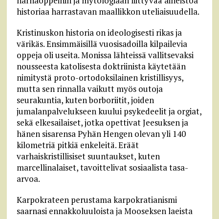
harhaoppeihin ja mytologiaan liittyvää aineistoa
historiaa harrastavan maallikkon uteliaisuudella.
Kristinuskon historia on ideologisesti rikas ja
värikäs. Ensimmäisillä vuosisadoilla kilpailevia
oppeja oli useita. Monissa lähteissä vallitsevaksi
nousseesta katolisesta doktriinista käytetään
nimitystä proto-ortodoksilainen kristillisyys,
mutta sen rinnalla vaikutt myös outoja
seurakuntia, kuten borboriitit, joiden
jumalanpalvelukseen kuului psykedeelit ja orgiat,
sekä elkesailaiset, jotka opettivat Jeesuksen ja
hänen sisarensa Pyhän Hengen olevan yli 140
kilometriä pitkiä enkeleitä. Eräät
varhaiskristillisiset suuntaukset, kuten
marcellinalaiset, tavoittelivat sosiaalista tasa-
arvoa.
Karpokrateen perustama karpokratianismi
saarnasi ennakkoluuloista ja Mooseksen laeista