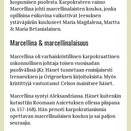
luopumisen puolesta. Karpokrateen vaimo
Marcellina johti marcellinalaisten koulua, jonka
opillisina esikuvina vaikuttivat Jeesuksen
ystäväpiiriin kuuluneet Maria Magdalena, Martta
& Maria Betanialainen.
Marcellina & marcellinalaisuus
Marcellina oli varhaiskristillinen karpokraattinen
uskonnollinen johtaja toisen vuosisadan
puolivälissä jKr. Hänet tunnetaan ensisijaisesti
Irenaeuksen ja Origeneksen kirjoituksista. Myös
kristittyjä vastustanut Celsos mainitsee hänet.
Marcellina syntyi Aleksandriassa. Hänet kuitenkin
kutsuttiin Roomaan Anicetuksen ollessa piispana
(n. 157-168). Hän perusti karpokratianismia
opettavan marcellinalaisen koulun ja sai paljon
seuraajia.