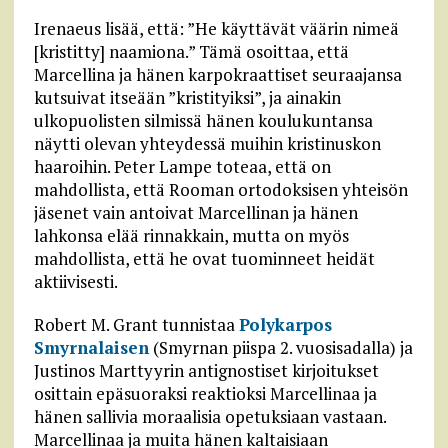
Irenaeus lisää, että: ”He käyttävät väärin nimeä
[kristitty] naamiona.” Tämä osoittaa, että
Marcellina ja hänen karpokraattiset seuraajansa
kutsuivat itseään ”kristityiksi”, ja ainakin
ulkopuolisten silmissä hänen koulukuntansa
näytti olevan yhteydessä muihin kristinuskon
haaroihin. Peter Lampe toteaa, että on
mahdollista, että Rooman ortodoksisen yhteisön
jäsenet vain antoivat Marcellinan ja hänen
lahkonsa elää rinnakkain, mutta on myös
mahdollista, että he ovat tuominneet heidät
aktiivisesti.
Robert M. Grant tunnistaa
Polykarpos
Smyrnalaisen
(Smyrnan piispa 2. vuosisadalla) ja
Justinos Marttyyrin antignostiset kirjoitukset
osittain epäsuoraksi reaktioksi Marcellinaa ja
hänen sallivia moraalisia opetuksiaan vastaan.
Marcellinaa ja muita hänen kaltaisiaan