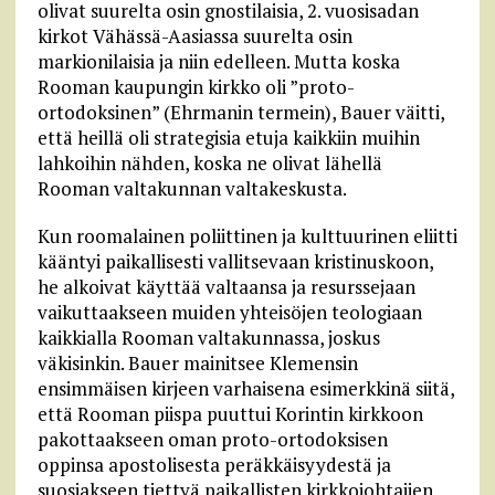
olivat suurelta osin gnostilaisia, 2. vuosisadan
kirkot Vähässä-Aasiassa suurelta osin
markionilaisia ja niin edelleen. Mutta koska
Rooman kaupungin kirkko oli ”proto-
ortodoksinen” (Ehrmanin termein), Bauer väitti,
että heillä oli strategisia etuja kaikkiin muihin
lahkoihin nähden, koska ne olivat lähellä
Rooman valtakunnan valtakeskusta.
Kun roomalainen poliittinen ja kulttuurinen eliitti
kääntyi paikallisesti vallitsevaan kristinuskoon,
he alkoivat käyttää valtaansa ja resurssejaan
vaikuttaakseen muiden yhteisöjen teologiaan
kaikkialla Rooman valtakunnassa, joskus
väkisinkin. Bauer mainitsee Klemensin
ensimmäisen kirjeen varhaisena esimerkkinä siitä,
että Rooman piispa puuttui Korintin kirkkoon
pakottaakseen oman proto-ortodoksisen
oppinsa apostolisesta peräkkäisyydestä ja
suosiakseen tiettyä paikallisten kirkkojohtajien