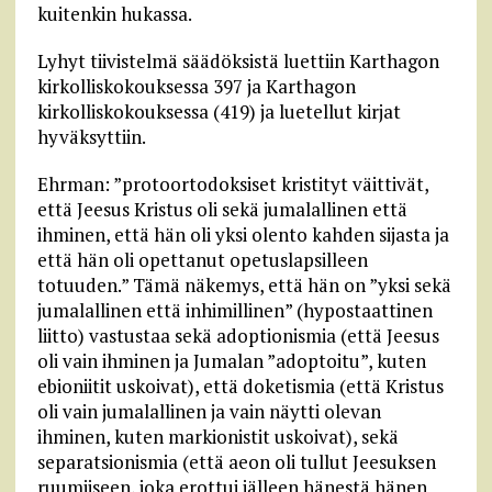
kuitenkin hukassa.
Lyhyt tiivistelmä säädöksistä luettiin Karthagon
kirkolliskokouksessa 397 ja Karthagon
kirkolliskokouksessa (419) ja luetellut kirjat
hyväksyttiin.
Ehrman: ”protoortodoksiset kristityt väittivät,
että Jeesus Kristus oli sekä jumalallinen että
ihminen, että hän oli yksi olento kahden sijasta ja
että hän oli opettanut opetuslapsilleen
totuuden.” Tämä näkemys, että hän on ”yksi sekä
jumalallinen että inhimillinen” (hypostaattinen
liitto) vastustaa sekä adoptionismia (että Jeesus
oli vain ihminen ja Jumalan ”adoptoitu”, kuten
ebioniitit uskoivat), että doketismia (että Kristus
oli vain jumalallinen ja vain näytti olevan
ihminen, kuten markionistit uskoivat), sekä
separatsionismia (että aeon oli tullut Jeesuksen
ruumiiseen, joka erottui jälleen hänestä hänen