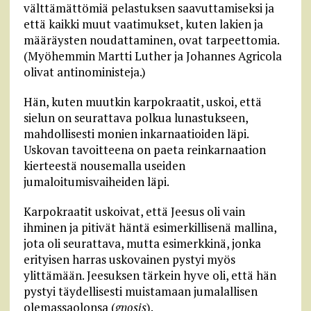
välttämättömiä pelastuksen saavuttamiseksi ja
että kaikki muut vaatimukset, kuten lakien ja
määräysten noudattaminen, ovat tarpeettomia.
(Myöhemmin Martti Luther ja Johannes Agricola
olivat antinoministeja.)
Hän, kuten muutkin karpokraatit, uskoi, että
sielun on seurattava polkua lunastukseen,
mahdollisesti monien inkarnaatioiden läpi.
Uskovan tavoitteena on paeta reinkarnaation
kierteestä nousemalla useiden
jumaloitumisvaiheiden läpi.
Karpokraatit uskoivat, että Jeesus oli vain
ihminen ja pitivät häntä esimerkillisenä mallina,
jota oli seurattava, mutta esimerkkinä, jonka
erityisen harras uskovainen pystyi myös
ylittämään. Jeesuksen tärkein hyve oli, että hän
pystyi täydellisesti muistamaan jumalallisen
olemassaolonsa (
gnosis
).