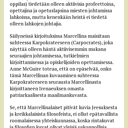
oppilas) tiedetään olleen aktiivisia profeettoina,
opettajina ja opetuslapsina miesten johtamissa
lahkoissa, mutta kenenkään heistä ei tiedetä
olleen lahkojen johtajia.
Säilyneissä kirjoituksissa Marcellina mainitaan
suhteessa Karpokrateeseen (Carpocrates), joka
näyttää olleen häntä aktiivisemmin mukana
seuraajien johtamisessa, tutkielmien
kirjoittamisessa ja opiskelijoiden opettamisessa.
Anne McGuire toteaa, että on epäselvää, onko
tämä Marcellinan kuvaaminen suhteessa
Karpokrateeseen seurausta Marcellinasta
kirjoittaneen Irenaeuksen omasta
patriarkaalisesta maailmankuvasta.
Se, että Marcellinalaiset pitivät kuvia Jeesuksesta
ja kreikkalaisista filosofeista, ei ollut epätavallista
roomalaisessa yhteiskunnassa, koska rintakuvat
ja filosofien kuvat olivat yleisiä uskonnollisia