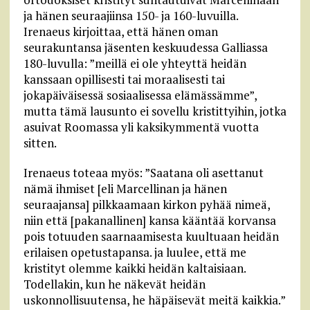
ja hänen seuraajiinsa 150- ja 160-luvuilla.
Irenaeus kirjoittaa, että hänen oman
seurakuntansa jäsenten keskuudessa Galliassa
180-luvulla: ”meillä ei ole yhteyttä heidän
kanssaan opillisesti tai moraalisesti tai
jokapäiväisessä sosiaalisessa elämässämme”,
mutta tämä lausunto ei sovellu kristittyihin, jotka
asuivat Roomassa yli kaksikymmentä vuotta
sitten.
Irenaeus toteaa myös: ”Saatana oli asettanut
nämä ihmiset [eli Marcellinan ja hänen
seuraajansa] pilkkaamaan kirkon pyhää nimeä,
niin että [pakanallinen] kansa kääntää korvansa
pois totuuden saarnaamisesta kuultuaan heidän
erilaisen opetustapansa. ja luulee, että me
kristityt olemme kaikki heidän kaltaisiaan.
Todellakin, kun he näkevät heidän
uskonnollisuutensa, he häpäisevät meitä kaikkia.”