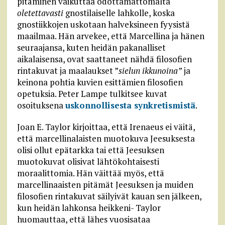
pitäminen vaikuttaa odottamattomalta
oletettavasti
gnostilaiselle lahkolle, koska
gnostiikkojen uskotaan halveksineen fyysistä
maailmaa. Hän arvekee, että Marcellina ja hänen
seuraajansa, kuten heidän pakanalliset
aikalaisensa, ovat saattaneet nähdä filosofien
rintakuvat ja maalaukset ”
sielun ikkunoina”
ja
keinona pohtia kuvien esittämien filosofien
opetuksia. Peter Lampe tulkitsee kuvat
osoituksena
uskonnollisesta synkretismistä
.
Joan E. Taylor kirjoittaa, että Irenaeus ei väitä,
että marcellinalaisten muotokuva Jeesuksesta
olisi ollut epätarkka tai että Jeesuksen
muotokuvat olisivat lähtökohtaisesti
moraalittomia. Hän väittää myös, että
marcellinaaisten pitämät Jeesuksen ja muiden
filosofien rintakuvat säilyivät kauan sen jälkeen,
kun heidän lahkonsa heikkeni- Taylor
huomauttaa, että lähes vuosisataa