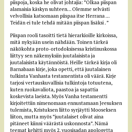
piispoja, koska he olivat johtajia: ”Olkaa piispan
alamaisia käskyn suhteen… Olemme selvästi
velvollisia katsomaan piispaa itse Herrana …
Teidän ei tule tehdä mitään piispan lisäksi . ”
Piispan rooli tasoitti tietä hierarkioille kirkoissa,
mitä nykyään usein nähdään. Toinen tärkeä
näkökohta proto-ortodoksisessa kristinuskossa
liittyy sen näkemyksiin juutalaisista ja
juutalaisista käytännöistä. Heille tärkeä kirja oli
Barnabaan kirje, joka opetti, että juutalainen
tulkinta Vanhasta testamentista oli väärä. Kirje
tarjosi vertauskuvallisia tulkintoja totuutena,
kuten ruokavaliota, paastoa ja sapattia
koskevista laeista. Myös Vanha testamentti
kirjoitettiin nimenomaan ennustamaan Jeesuksen
tulemista, Kristuksen liitto syrjäytti Mooseksen
liiton, mutta myös ”juutalaiset olivat aina
pitäneet kiinni väärästä uskonnosta”. Nämä
teemat kehitti myös 2. vuosisadan apologetta