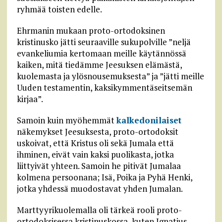
ryhmää toisten edelle.
Ehrmanin mukaan proto-ortodoksinen
kristinusko jätti seuraaville sukupolville ”neljä
evankeliumia kertomaan meille käytännössä
kaiken, mitä tiedämme Jeesuksen elämästä,
kuolemasta ja ylösnousemuksesta” ja ”jätti meille
Uuden testamentin, kaksikymmentäseitsemän
kirjaa”.
Samoin kuin myöhemmät
kalkedonilaiset
näkemykset Jeesuksesta, proto-ortodoksit
uskoivat, että Kristus oli sekä Jumala että
ihminen, eivät vain kaksi puolikasta, jotka
liittyivät yhteen. Samoin he pitivät Jumalaa
kolmena persoonana; Isä, Poika ja Pyhä Henki,
jotka yhdessä muodostavat yhden Jumalan.
Marttyyrikuolemalla oli tärkeä rooli proto-
ortodoksisessa kristinuskossa, kuten Ignatius