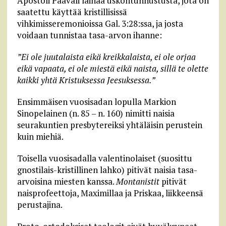
Apostoli Paavali lainaa uskontunnustusta, jota on
saatettu käyttää kristillisissä
vihkimisseremonioissa Gal. 3:28:ssa, ja josta
voidaan tunnistaa tasa-arvon ihanne:
”Ei ole juutalaista eikä kreikkalaista, ei ole orjaa
eikä vapaata, ei ole miestä eikä naista, sillä te olette
kaikki yhtä Kristuksessa Jeesuksessa.”
Ensimmäisen vuosisadan lopulla Markion
Sinopelainen (n. 85 – n. 160) nimitti naisia
seurakuntien presbytereiksi yhtäläisin perustein
kuin miehiä.
Toisella vuosisadalla valentinolaiset (suosittu
gnostilais-kristillinen lahko) pitivät naisia tasa-
arvoisina miesten kanssa.
Montanistit
pitivät
naisprofeettoja, Maximillaa ja Priskaa, liikkeensä
perustajina.