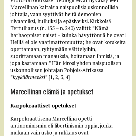
Proto-ortodoksiset teologit eivät hyväksyneet
Marcellinan kaltaisia naispuolisia uskonnollisia
johtajia, vaan syyttivät heitä demonien
riivaamiksi, hulluiksi ja epäsiveiksi. Kirkkoisä
Tertullianus (n. 155 – n. 240) valitti: ”Nämä
harhaoppiset naiset – kuinka hävyttömiä he ovat!
Heillä ei ole vaatimattomuutta; he ovat korskeita
opettamaan, ryhtymään väittelyihin,
suorittamaan manauksia, hoitamaan ihmisiä, ja
jopa kastamaan!” Hän kirosi yhden naispuolisen
uskonnollisen johtajan Pohjois-Afrikassa
”
kyykäärmeeksi
”.[1, 2, 3, 4]
Marcellinan e
lämä ja opetukset
Karpokraattiset opetukset
Karpokraattisena Marcellina opetti
antinominismin eli libertinismin oppia, jonka
mukaan vain usko ja rakkaus ovat