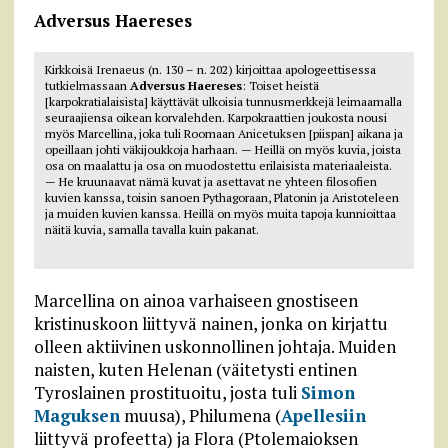
Adversus Haereses
Kirkkoisä Irenaeus (n. 130 – n. 202) kirjoittaa apologeettisessa
tutkielmassaan
Adversus Haereses
: Toiset heistä
[karpokratialaisista] käyttävät ulkoisia tunnusmerkkejä leimaamalla
seuraajiensa oikean korvalehden. Karpokraattien joukosta nousi
myös Marcellina, joka tuli Roomaan Anicetuksen [piispan] aikana ja
opeillaan johti väkijoukkoja harhaan. — Heillä on myös kuvia, joista
osa on maalattu ja osa on muodostettu erilaisista materiaaleista.
— He kruunaavat nämä kuvat ja asettavat ne yhteen filosofien
kuvien kanssa, toisin sanoen Pythagoraan, Platonin ja Aristoteleen
ja muiden kuvien kanssa. Heillä on myös muita tapoja kunnioittaa
näitä kuvia, samalla tavalla kuin pakanat.
Marcellina on ainoa varhaiseen gnostiseen
kristinuskoon liittyvä nainen, jonka on kirjattu
olleen aktiivinen uskonnollinen johtaja. Muiden
naisten, kuten Helenan (väitetysti entinen
Tyroslainen prostituoitu, josta tuli
Simon
Maguksen
muusa), Philumena (
Apellesiin
liittyvä profeetta) ja Flora (Ptolemaioksen