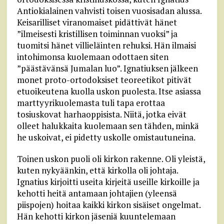
Antiokialainen vahvisti toisen vuosisadan alussa.
Keisarilliset viranomaiset pidättivät hänet
”ilmeisesti kristillisen toiminnan vuoksi” ja
tuomitsi hänet villieläinten rehuksi. Hän ilmaisi
intohimonsa kuolemaan odottaen siten
”päästävänsä Jumalan luo”. Ignatiuksen jälkeen
monet proto-ortodoksiset teoreetikot pitivät
etuoikeutena kuolla uskon puolesta. Itse asiassa
marttyyrikuolemasta tuli tapa erottaa
tosiuskovat harhaoppisista. Niitä, jotka eivät
olleet halukkaita kuolemaan sen tähden, minkä
he uskoivat, ei pidetty uskolle omistautuneina.
Toinen uskon puoli oli kirkon rakenne. Oli yleistä,
kuten nykyäänkin, että kirkolla oli johtaja.
Ignatius kirjoitti useita kirjeitä useille kirkoille ja
kehotti heitä antamaan johtajien (yleensä
piispojen) hoitaa kaikki kirkon sisäiset ongelmat.
Hän kehotti kirkon jäseniä kuuntelemaan