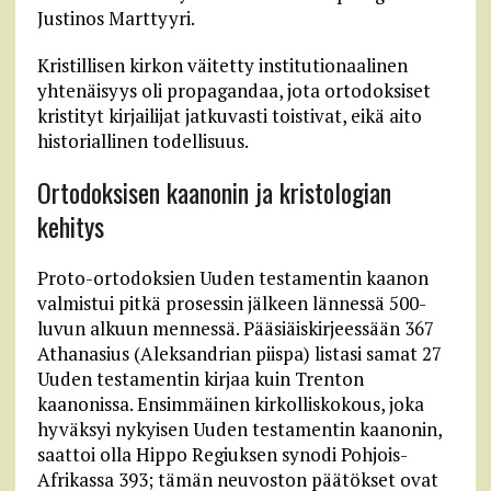
Justinos Marttyyri.
Kristillisen kirkon väitetty institutionaalinen
yhtenäisyys oli propagandaa, jota ortodoksiset
kristityt kirjailijat jatkuvasti toistivat, eikä aito
historiallinen todellisuus.
Ortodoksisen kaanonin ja kristologian
kehitys
Proto-ortodoksien Uuden testamentin kaanon
valmistui pitkä prosessin jälkeen lännessä 500-
luvun alkuun mennessä. Pääsiäiskirjeessään 367
Athanasius (Aleksandrian piispa) listasi samat 27
Uuden testamentin kirjaa kuin Trenton
kaanonissa. Ensimmäinen kirkolliskokous, joka
hyväksyi nykyisen Uuden testamentin kaanonin,
saattoi olla Hippo Regiuksen synodi Pohjois-
Afrikassa 393; tämän neuvoston päätökset ovat