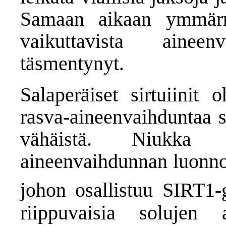
Samaan aikaan ymmärry
vaikuttavista aineen
täsmentynyt.
Salaperäiset sirtuiinit 
rasva-aineenvaihduntaa s
vähäistä. Niukka en
aineenvaihdunnan luonno
johon osallistuu SIRT1-
riippuvaisia solujen a