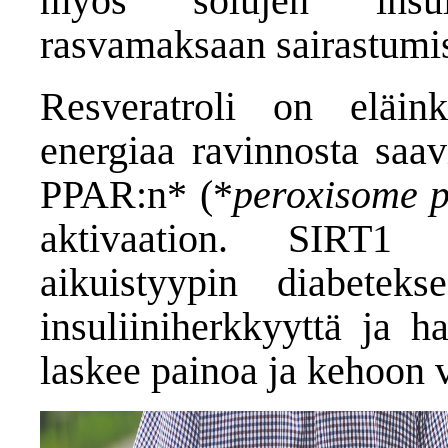
myös solujen insuli
rasvamaksaan sairastumis
Resveratroli on eläink
energiaa ravinnosta saav
PPAR:n* (*
peroxisome pr
aktivaation. SIRT1 
aikuistyypin diabeteks
insuliiniherkkyyttä ja h
laskee painoa ja kehoon 