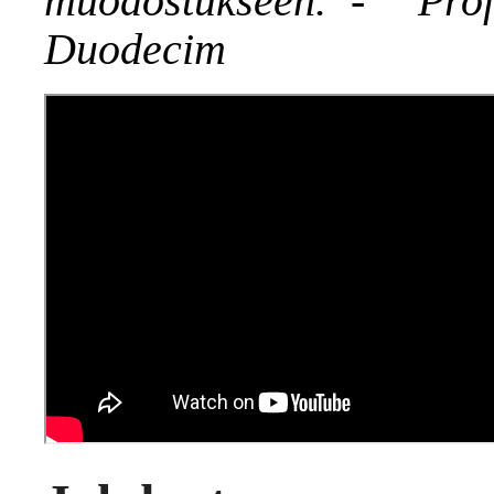
muodostukseen.”- Pr
Duodecim