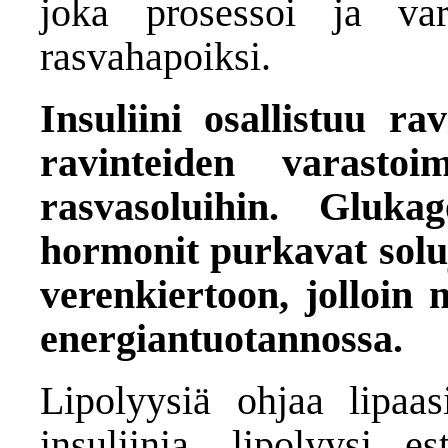
joka prosessoi ja vara
rasvahapoiksi.
Insuliini osallistuu r
ravinteiden varasto
rasvasoluihin. Gluka
hormonit purkavat soluj
verenkiertoon, jolloin 
energiantuotannossa.
Lipolyysiä ohjaa lipaa
insuliinia, lipolyysi 