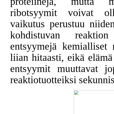
proteiineja, mutta 
ribotsyymit voivat o
vaikutus perustuu niiden
kohdistuvan reaktion
entsyymejä kemialliset r
liian hitaasti, eikä elä
entsyymit muuttavat j
reaktiotuotteiksi sekunnis