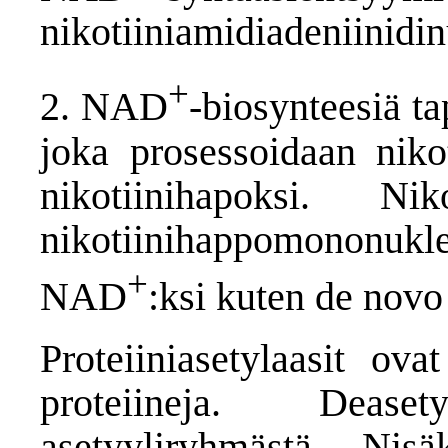
nikotiiniamidiadeniinidin
+
2. NAD
-biosynteesiä t
joka prosessoidaan niko
nikotiinihapoksi. Nik
nikotiinihappomononu
+
NAD
:ksi kuten de novo
Proteiiniasetylaasit ova
proteiineja. Dease
asetyyliryhmästä. Nisä