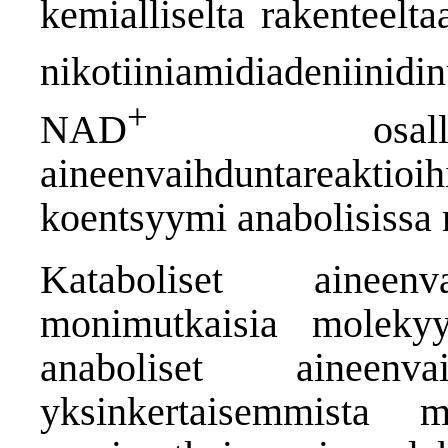
kemialliselta rakenteelt
nikotiiniamidiadeniini
+
NAD
osa
aineenvaihduntareakt
koentsyymi anabolisissa r
Kataboliset aineenva
monimutkaisia molekyy
anaboliset aineenvai
yksinkertaisemmista 