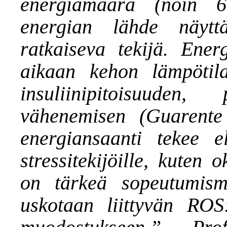
energiamäärä (noin 
energian lähde näytt
ratkaiseva tekijä. Ene
aikaan kehon lämpötil
insuliinipitoisuude
vähenemisen (Guarente
energiansaanti tekee elä
stressitekijöille, kuten o
on tärkeä sopeutumisme
uskotaan liittyvän ROS