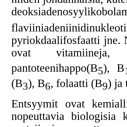
deoksiadenosyylikobolam
flaviiniadeniinidinukle
pyriokdaalifosfaatti jne
ovat vitamiineja
pantoteenihappo(B
), B
5
(B
), B
, folaatti (B
) ja
3
6
9
Entsyymit ovat kemialli
nopeuttavia biologisia 