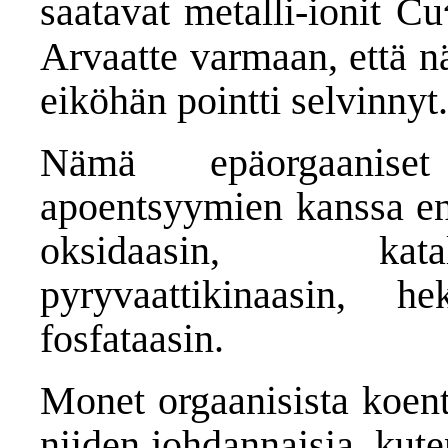
saatavat metalli-ionit Cu
Arvaatte varmaan, että n
eiköhän pointti selvinnyt.
Nämä epäorgaaniset
apoentsyymien kanssa en
oksidaasin, katal
pyryvaattikinaasin, h
fosfataasin.
Monet orgaanisista koent
niiden johdannaisia, kute