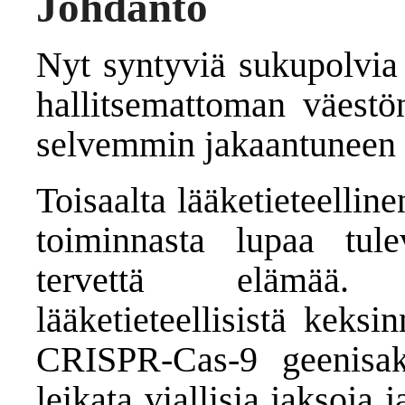
Johdanto
Nyt syntyviä sukupolvia
hallitsemattoman väestön
selvemmin jakaantuneen 
Toisaalta lääketieteelli
toiminnasta lupaa tule
tervettä elämää. 
lääketieteellisistä keks
CRISPR-Cas-9 geenisak
leikata viallisia jaksoja j