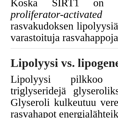
Koska SIRT1 on PP
proliferator-activated
rasvakudoksen lipolyysiä
varastoituja rasvahappoja
Lipolyysi
vs. lipogen
Lipolyysi pilkkoo r
triglyseridejä glyseroli
Glyseroli kulkeutuu ver
rasvahapot energialähteik