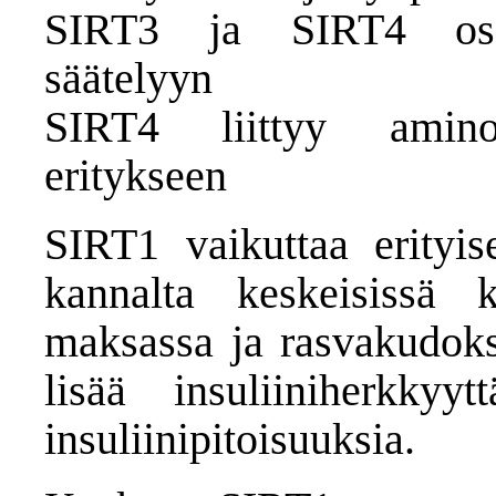
SIRT3 ja SIRT4 osal
säätelyyn
SIRT4 liittyy aminoha
eritykseen
SIRT1 vaikuttaa erityis
kannalta keskeisissä 
maksassa ja rasvakudoks
lisää insuliiniherkky
insuliinipitoisuuksia.