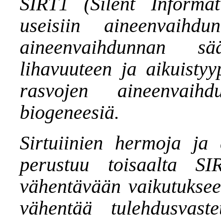
SIRT1 (Silent Informat
useisiin aineenvaihdu
aineenvaihdunnan sä
lihavuuteen ja aikuistyy
rasvojen aineenvaih
biogeneesiä.
Sirtuiinien hermoja ja 
perustuu toisaalta SIR
vähentävään vaikutuksee
vähentää tulehdusvast