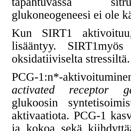
tapahtuvassa sitru
glukoneogeneesi ei ole k
Kun SIRT1 aktivoituu,
lisääntyy. SIRT1myös
oksidatiiviselta stressiltä.
PCG-1:n*-aktivoitumine
activated receptor g
glukoosin syntetisoim
aktivaatiota. PCG-1 kas
ja kokoa sekä kiihdyttä