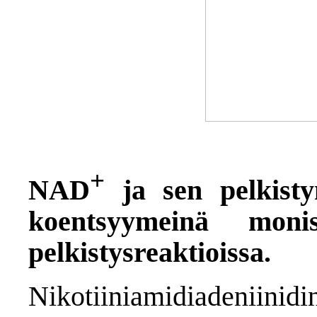
+
NAD
ja sen pelkist
koentsyymeinä monis
pelkistysreaktioissa.
Nikotiiniamidiadeni