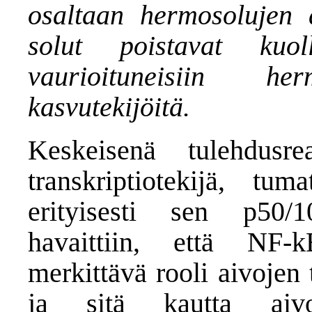
osaltaan hermosolujen 
solut poistavat kuol
vaurioituneisiin he
kasvutekijöitä.
Keskeisenä tulehdusrea
transkriptiotekijä, t
erityisesti sen p50/10
havaittiin, että NF-
merkittävä rooli aivojen 
ja sitä kautta aivo