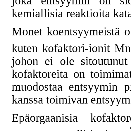
joka entsyymin on sid
kemiallisia reaktioita ka
Monet koentsyymeistä ova
kuten kofaktori-ionit Mn
johon ei ole sitoutunut 
kofaktoreita on toimim
muodostaa entsyymin pr
kanssa toimivan entsyym
Epäorgaanisia kofakt