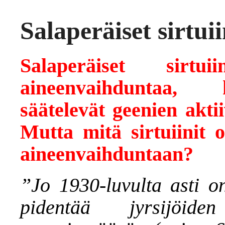
Salaperäiset sirtuii
Salaperäiset sirtui
aineenvaihduntaa, h
säätelevät geenien aktii
Mutta mitä sirtuiinit 
aineenvaihduntaan?
”Jo 1930-luvulta asti on
pidentää jyrsijöid