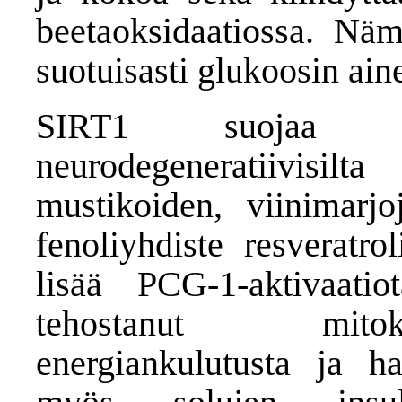
beetaoksidaatiossa. Näm
suotuisasti glukoosin ai
SIRT1 suojaa ke
neurodegeneratiivisilt
mustikoiden, viinimarjo
fenoliyhdiste
resveratrol
lisää PCG-1-aktivaati
tehostanut mitok
energiankulutusta ja h