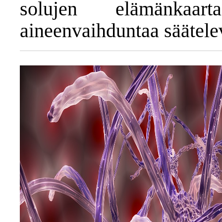
solujen elämänkaart
aineenvaihduntaa säätelev