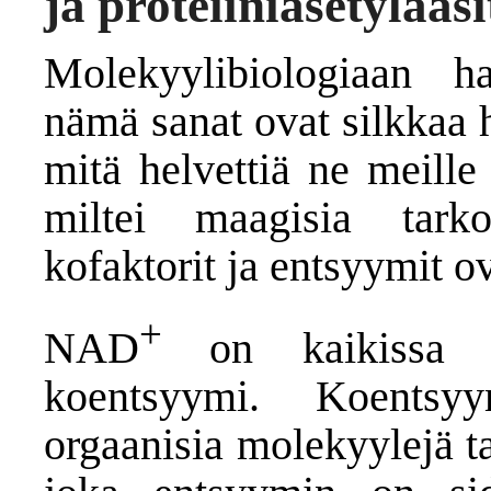
ja proteiiniasetylaasi
Molekyylibiologiaan ha
nämä sanat ovat silkkaa h
mitä helvettiä ne meille
miltei maagisia tarko
kofaktorit ja entsyymit o
+
NAD
on kaikissa e
koentsyymi. Koentsyy
orgaanisia molekyylejä ta