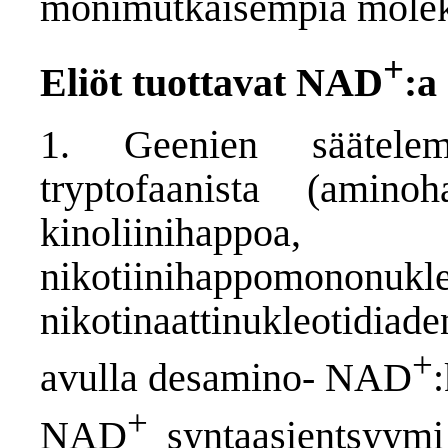
monimutkaisempia moleky
+
Eliöt tuottavat NAD
:a
1. Geenien säätelem
tryptofaanista (amino
kinoliinihappo
nikotiinihappomonon
nikotinaattinukleotidiad
+
avulla desamino- NAD
:
+
NAD
syntaasientsyy