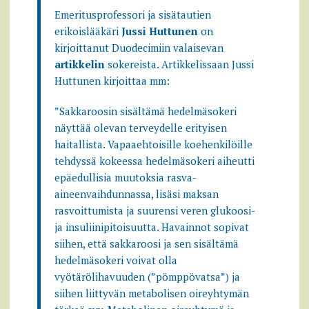
Emeritusprofessori ja sisätautien
erikoislääkäri
Jussi Huttunen
on
kirjoittanut Duodecimiin valaisevan
artikkelin
sokereista. Artikkelissaan Jussi
Huttunen kirjoittaa mm:
”Sakkaroosin sisältämä hedelmäsokeri
näyttää olevan terveydelle erityisen
haitallista. Vapaaehtoisille koehenkilöille
tehdyssä kokeessa hedelmäsokeri aiheutti
epäedullisia muutoksia rasva-
aineenvaihdunnassa, lisäsi maksan
rasvoittumista ja suurensi veren glukoosi-
ja insuliinipitoisuutta. Havainnot sopivat
siihen, että sakkaroosi ja sen sisältämä
hedelmäsokeri voivat olla
vyötärölihavuuden (”pömppövatsa”) ja
siihen liittyvän metabolisen oireyhtymän