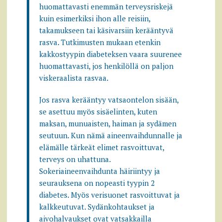
huomattavasti enemmän terveysriskejä
kuin esimerkiksi ihon alle reisiin,
takamukseen tai käsivarsiin kerääntyvä
rasva. Tutkimusten mukaan etenkin
kakkostyypin diabeteksen vaara suurenee
huomattavasti, jos henkilöllä on paljon
viskeraalista rasvaa.
Jos rasva kerääntyy vatsaontelon sisään,
se asettuu myös sisäelinten, kuten
maksan, munuaisten, haiman ja sydämen
seutuun. Kun nämä aineenvaihdunnalle ja
elämälle tärkeät elimet rasvoittuvat,
terveys on uhattuna.
Sokeriaineenvaihdunta häiriintyy ja
seurauksena on nopeasti tyypin 2
diabetes. Myös verisuonet rasvoittuvat ja
kalkkeutuvat. Sydänkohtaukset ja
aivohalvaukset ovat vatsakkailla