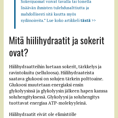
Sokerijuomat voivat tavalla tai toisella
lisäävän ihmisten tulehdusalttiutta ja
mahdollisesti sitä kautta myös
sydänoireita.” Lue koko artikkeli
tästä
>>
Mitä hiilihydraatit ja sokerit
ovat?
Hiilihydraatteihin luetaan sokerit, tärkkelys ja
ravintokuitu (selluloosa). Hiilihydraateista
saatava glukoosi on solujen tärkein polttoaine.
Glukoosi muutetaan energiaksi ensin
glykolyysissä ja glykolyysin jälkeen hapen kanssa
soluhengityksessä. Glykolyysi ja soluhengitys
tuottavat energiaa ATP-molekyyleinä.
Hiilihydraatit eivät ole elimistölle