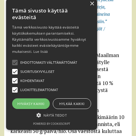
×
lihavuuteen. Sama koskee hiilihydraatteja,
Tämä sivusto käyttää
rasvaa ja proteiinia. Näillä ei ravintoaineina
evästeitä
näytä olevan yhteyksiä painonmuutoksiin.”
Tämä verkkosivusto käyttää evästeitä
Mikael Fogelholm / Iltalehti / Keventäjät /
käyttökokemuksen parantamiseksi.
MTV3 2015
Käyttämällä verkkosivustoamme hyväksyt
kaikki evästeet evästekäytäntöjemme
mukaisesti.
Lue lisää
Kaksi erilaista näkemystä sokereista. Maailman
terveysjärjestön (WHO:n) suositus lisätylle
EHDOTTOMASTI VÄLTTÄMÄTTÖMÄT
sokerille on enintään 5-10 % päivittäisestä
SUORITUSKYVYLLISET
energiansaannista. Helsingin yliopiston
KOHDENTAVAT
ravitsemustieteen professorin mielestä 10 %
päivittäisestä energiasta voi tulla lisätystä
LUOKITTELEMATTOMAT
sokerista.
HYVÄKSY KAIKKI
HYLKÄÄ KAIKKI
Suomessa puhtaan sokerin kulutus on
NÄYTÄ TIEDOT
ravitsemussuositusten mukaisesti keskimäärin 10
% päivittäisestä kokonaisenergian saannista, eli
POWERED BY COOKIESCRIPT
karkeasti 50 g/päivä/hlö. Osa väestöstä kuluttaa