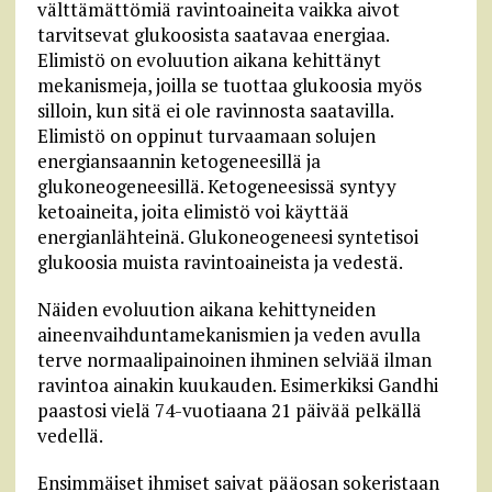
välttämättömiä ravintoaineita vaikka aivot
tarvitsevat glukoosista saatavaa energiaa.
Elimistö on evoluution aikana kehittänyt
mekanismeja, joilla se tuottaa glukoosia myös
silloin, kun sitä ei ole ravinnosta saatavilla.
Elimistö on oppinut turvaamaan solujen
energiansaannin ketogeneesillä ja
glukoneogeneesillä. Ketogeneesissä syntyy
ketoaineita, joita elimistö voi käyttää
energianlähteinä. Glukoneogeneesi syntetisoi
glukoosia muista ravintoaineista ja vedestä.
Näiden evoluution aikana kehittyneiden
aineenvaihduntamekanismien ja veden avulla
terve normaalipainoinen ihminen selviää ilman
ravintoa ainakin kuukauden. Esimerkiksi Gandhi
paastosi vielä 74-vuotiaana 21 päivää pelkällä
vedellä.
Ensimmäiset ihmiset saivat pääosan sokeristaan