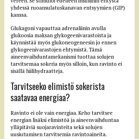
vereen. Se stimuloi edelleen insuliinin eritystä
yhdessä ruoansulatuskanavan entsyymien (GIP)
kanssa.
Glukagoni vapauttaa adrenaliinin avulla
glukoosia maksan glykogeenivarastoista ja
käynnistää myös glukoneogeneesin jo ennen
glykogeenivarastojen ehtymistä. Tämä
aineenvaihduntamekanismi tuottaa solujen
tarvitsemaa sokeria myös silloin, kun ravinto ei
sisällä hiilihydraatteja.
Tarvitseeko elimistö sokerista
saatavaa energiaa?
Ravinto ei ole vain energiaa. Keho tarvitsee
energian lisäksi elimistöä ja aineenvaihduntaa
ylläpitäviä suojaravinteita sekä solujen
uusiutumisen tarvitsemia ravintoaineita.