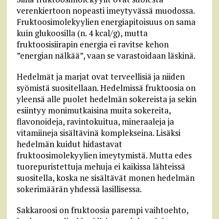
verenkiertoon nopeasti imeytyvässä muodossa.
Fruktoosimolekyylien energiapitoisuus on sama
kuin glukoosilla (n. 4 kcal/g), mutta
fruktoosisiirapin energia ei ravitse kehon
”energian nälkää”, vaan se varastoidaan läskinä.
Hedelmät ja marjat ovat terveellisiä ja niiden
syömistä suositellaan. Hedelmissä fruktoosia on
yleensä alle puolet hedelmän sokereista ja sekin
esiintyy monimutkaisina muita sokereita,
flavonoideja, ravintokuitua, mineraaleja ja
vitamiineja sisältävinä komplekseina. Lisäksi
hedelmän kuidut hidastavat
fruktoosimolekyylien imeytymistä. Mutta edes
tuorepuristettuja mehuja ei kaikissa lähteissä
suositella, koska ne sisältävät monen hedelmän
sokerimäärän yhdessä lasillisessa.
Sakkaroosi on fruktoosia parempi vaihtoehto,