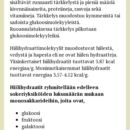
sisältävät runsaasti tärkkelystä ja pieniä määriä
kivennäisaineita, proteiineja, rasvoja sekä
vitamiineja. Tärkkelys muodostuu kymmenistä tai
sadoista glukoosimolekyyleistä.
Ruoansulatuksessa tärkkelys pilkotaan
glukoosimolekyyleiksi.
Hiilihydraattimolekyylit muodostuvat hiilestä,
vedystä ja hapesta eli ne ovat hiilen hydraatteja.
Yksinkertaiset hiilihydraatit tuottavat 3.87 kcal
energiaa/g. Monimutkaisemmat hiilihydraatit
tuottavat energiaa 3.57-4.12 kcal/g.
Hiilihydraatit ryhmitellään edelleen
sokeriyksiköiden lukumäärän mukaan
monosakkarideihin, joita ovat,
glukoosi
fruktoosi
galaktoosi