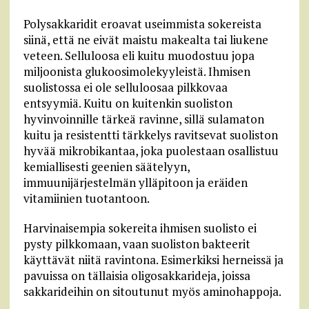
Polysakkaridit eroavat useimmista sokereista
siinä, että ne eivät maistu makealta tai liukene
veteen. Selluloosa eli kuitu muodostuu jopa
miljoonista glukoosimolekyyleistä. Ihmisen
suolistossa ei ole selluloosaa pilkkovaa
entsyymiä. Kuitu on kuitenkin suoliston
hyvinvoinnille tärkeä ravinne, sillä sulamaton
kuitu ja resistentti tärkkelys ravitsevat suoliston
hyvää mikrobikantaa, joka puolestaan osallistuu
kemiallisesti geenien säätelyyn,
immuunijärjestelmän ylläpitoon ja eräiden
vitamiinien tuotantoon.
Harvinaisempia sokereita ihmisen suolisto ei
pysty pilkkomaan, vaan suoliston bakteerit
käyttävät niitä ravintona. Esimerkiksi herneissä ja
pavuissa on tällaisia oligosakkarideja, joissa
sakkarideihin on sitoutunut myös aminohappoja.