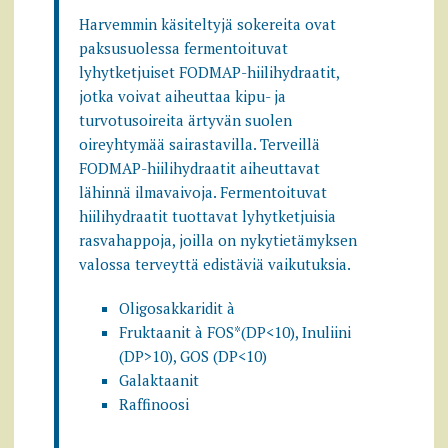
Harvemmin käsiteltyjä sokereita ovat
paksusuolessa fermentoituvat
lyhytketjuiset FODMAP-hiilihydraatit,
jotka voivat aiheuttaa kipu- ja
turvotusoireita ärtyvän suolen
oireyhtymää sairastavilla. Terveillä
FODMAP-hiilihydraatit aiheuttavat
lähinnä ilmavaivoja. Fermentoituvat
hiilihydraatit tuottavat lyhytketjuisia
rasvahappoja, joilla on nykytietämyksen
valossa terveyttä edistäviä vaikutuksia.
Oligosakkaridit à
Fruktaanit à FOS*(DP<10), Inuliini
(DP>10), GOS (DP<10)
Galaktaanit
Raffinoosi