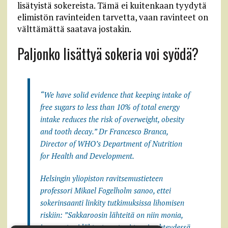
lisätyistä sokereista. Tämä ei kuitenkaan tyydytä
elimistön ravinteiden tarvetta, vaan ravinteet on
välttämättä saatava jostakin.
Paljonko lisättyä sokeria voi syödä?
“We have solid evidence that keeping intake of
free sugars to less than 10% of total energy
intake reduces the risk of overweight, obesity
and tooth decay.” Dr Francesco Branca,
Director of WHO’s Department of Nutrition
for Health and Development.
Helsingin yliopiston ravitsemustieteen
professori Mikael Fogelholm sanoo, ettei
sokerinsaanti linkity tutkimuksissa lihomisen
riskiin: ”Sakkaroosin lähteitä on niin monia,
ja monet eri lähteet ovat eri tavoin yhteydessä