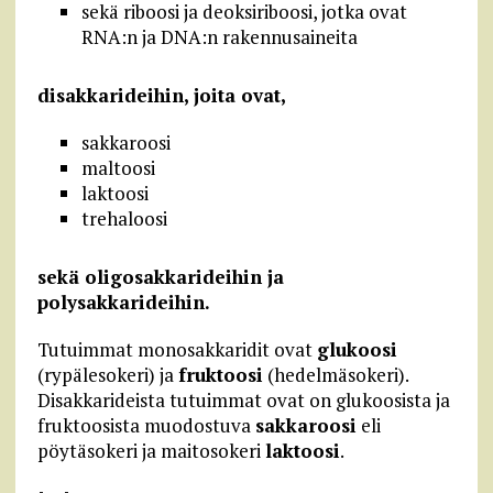
sekä riboosi ja deoksiriboosi, jotka ovat
RNA:n ja DNA:n rakennusaineita
disakkarideihin, joita ovat,
sakkaroosi
maltoosi
laktoosi
trehaloosi
sekä oligosakkarideihin ja
polysakkarideihin.
Tutuimmat monosakkaridit ovat
glukoosi
(rypälesokeri) ja
fruktoosi
(hedelmäsokeri).
Disakkarideista tutuimmat ovat on glukoosista ja
fruktoosista muodostuva
sakkaroosi
eli
pöytäsokeri ja maitosokeri
laktoosi
.