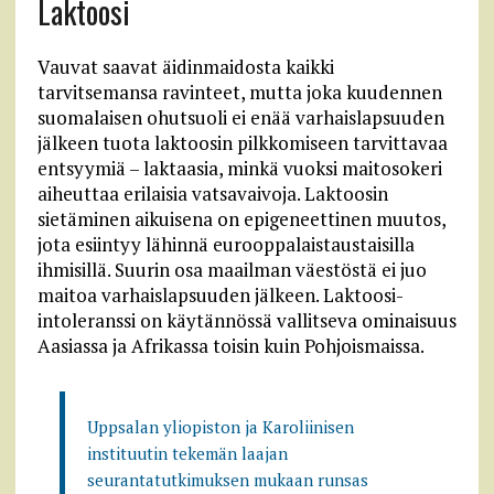
Laktoosi
Vauvat saavat äidinmaidosta kaikki
tarvitsemansa ravinteet, mutta joka kuudennen
suomalaisen ohutsuoli ei enää varhaislapsuuden
jälkeen tuota laktoosin pilkkomiseen tarvittavaa
entsyymiä – laktaasia, minkä vuoksi maitosokeri
aiheuttaa erilaisia vatsavaivoja. Laktoosin
sietäminen aikuisena on epigeneettinen muutos,
jota esiintyy lähinnä eurooppalaistaustaisilla
ihmisillä. Suurin osa maailman väestöstä ei juo
maitoa varhaislapsuuden jälkeen. Laktoosi-
intoleranssi on käytännössä vallitseva ominaisuus
Aasiassa ja Afrikassa toisin kuin Pohjoismaissa.
Uppsalan yliopiston ja Karoliinisen
instituutin tekemän laajan
seurantatutkimuksen mukaan runsas