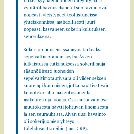
tärkeä syy. Metabolinen oireyhtymä ja
vyötärölihavuus diabeteksen tavoin ovat
nopeasti yleistyneet teollistuneissa
yhteiskunnissa, mahdollisesti juuri
nopeasti kasvaneen sokerin kulutuksen
seurauksena.
Sokeri on nousemassa myös tärkeäksi
sepelvaltimotaudin syyksi. Äsken
julkaistussa tutkimuksessa sokerilimuja
säännöllisesti juoneiden
sepelvaltimotautivaara oli viidenneksen
suurempi kuin niiden, jotka nauttivat vain
keinotekoisilla makeutusaineilla
makeutettuja juomia. Osa mutta vain osa
muutoksesta näytti johtuvan lihomisesta
ja sen seurauksista. Aivan uusi havainto
oli sokerijuomien yhteys
tulehdusmittareihin (mm. CRP).