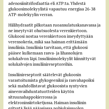
adenosiinitrifosfaattia eli ATP:ta. Yhdestä
glukoosimolekyylistä vapautuu energiaa 26-38
ATP-molekyylin verran.
Hiilihydraatit pilkotaan ruoansulatuskanavassa ja
ne imeytyvät ohutsuolesta verenkiertoon.
Glukoosi nostaa verenkiertoon imeydyttyään
verensokeria, mikä saa haiman erittämään
insuliinia. Insuliinia tarvitaan, että glukoosi
pääsee kulkemaan rasva- ja lihassolujen
solukalvon läpi. Insuliinimolekyylit kiinnittyvät
solukalvojen insuliinireseptoreihin.
Insuliinireseptorit säätelevät glukoosin
varastoitumista glykogeeniksi ja rasvahapoiksi
sekä mahdollistavat glukoosista syntyvien
aineenvaihduntatuotteiden käytön
sitruunahappokierrossa ja
elektroninsiirtoketjussa. Haiman insuliinin
eritystä lisää pääasiassa pohjukaissuolen