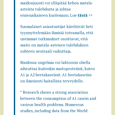
maidonjuonti voi ylläpitää kehon matala-
asteista tulehdusta ja johtaa
ennenaikaiseen kuolemaan. Lue
tästä
>>
Suomalaiset asiantuntijat kiirehtivät heti
tyynnyttelemään ihmisiä toteamalla, että
useimmat tutkimukset osoittavat, että
maito on matala-asteisen tulehduksen
suhteen neutraali vaikuttaja.
Maidossa ongelmia voi laktoosin ohella
aiheuttaa kuitenkin maitoproteiinit, kuten
A1 ja A2 beetakaseiinit. A1-beetakaseiini
on ilmeisesti haitallista terveydelle.
” Research shows a strong association
between the consumption of A1 casein and
various health problems. Numerous
studies, including data from the World