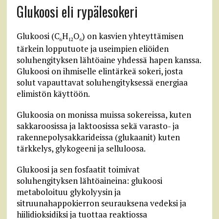
Glukoosi eli rypälesokeri
Glukoosi (C
H
O
) on kasvien yhteyttämisen
6
12
6
tärkein lopputuote ja useimpien eliöiden
soluhengityksen lähtöaine yhdessä hapen kanssa.
Glukoosi on ihmiselle elintärkeä sokeri, josta
solut vapauttavat soluhengityksessä energiaa
elimistön käyttöön.
Glukoosia on monissa muissa sokereissa, kuten
sakkaroosissa ja laktoosissa sekä varasto- ja
rakennepolysakkarideissa (glukaanit) kuten
tärkkelys, glykogeeni ja selluloosa.
Glukoosi ja sen fosfaatit toimivat
soluhengityksen lähtöaineina: glukoosi
metaboloituu glykolyysin ja
sitruunahappokierron seurauksena vedeksi ja
hiilidioksidiksi ja tuottaa reaktiossa