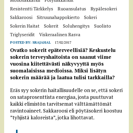
Monosakkaridi
Polysakkaridit
Resistentti Tärkkelys
Ruoansulatus
Rypälesokeri
Sakkaroosi
Sitruunahappokierto
Sokeri
Sokerin Haitat
Sokerit
Soluhengitys
Suolisto
Triglyseridit
Viskeraalinen Rasva
POSTED BY:
SRAJAHAL
17/02/2017
Ovatko sokerit epäterveellisiä? Keskustelu
sokerin terveyshaitoista on saanut viime
vuosina kiitettävästi näkyvyyttä myös
suomalaisissa medioissa. Miksi lisätyn
sokerin määrää ja laatua tulisi tarkkailla?
Eräs syy sokerin haitallisuudelle on se, että sokeri
on sataprosenttista energiaa, josta puuttuvat
kaikki elimistön tarvitsemat välttämättömät
ravintoaineet. Sakkaroosi eli pöytäsokeri koostuu
”tyhjistä kaloreista”, jotka lihottavat.