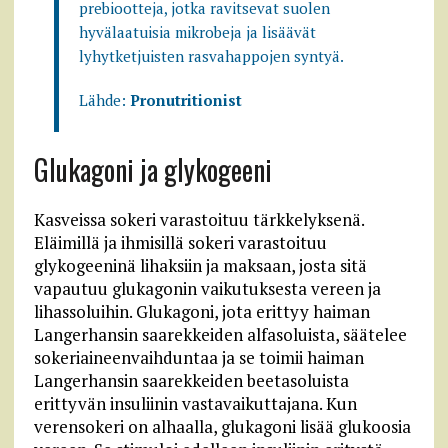
prebiootteja, jotka ravitsevat suolen
hyvälaatuisia mikrobeja ja lisäävät
lyhytketjuisten rasvahappojen syntyä.
Lähde:
Pronutritionist
Glukagoni ja glykogeeni
Kasveissa sokeri varastoituu tärkkelyksenä.
Eläimillä ja ihmisillä sokeri varastoituu
glykogeeninä lihaksiin ja maksaan, josta sitä
vapautuu glukagonin vaikutuksesta vereen ja
lihassoluihin. Glukagoni, jota erittyy haiman
Langerhansin saarekkeiden alfasoluista, säätelee
sokeriaineenvaihduntaa ja se toimii haiman
Langerhansin saarekkeiden beetasoluista
erittyvän insuliinin vastavaikuttajana. Kun
verensokeri on alhaalla, glukagoni lisää glukoosia