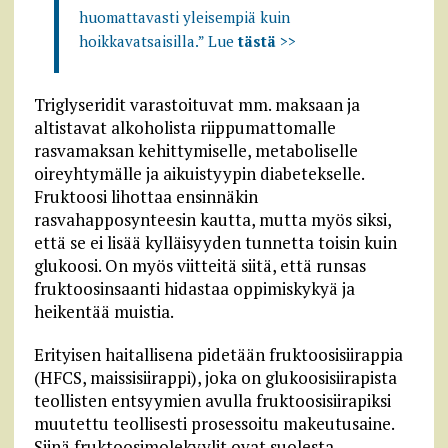
huomattavasti yleisempiä kuin
hoikkavatsaisilla.” Lue
tästä
>>
Triglyseridit varastoituvat mm. maksaan ja
altistavat alkoholista riippumattomalle
rasvamaksan kehittymiselle, metaboliselle
oireyhtymälle ja aikuistyypin diabetekselle.
Fruktoosi lihottaa ensinnäkin
rasvahapposynteesin kautta, mutta myös siksi,
että se ei lisää kylläisyyden tunnetta toisin kuin
glukoosi. On myös viitteitä siitä, että runsas
fruktoosinsaanti hidastaa oppimiskykyä ja
heikentää muistia.
Erityisen haitallisena pidetään fruktoosisiirappia
(HFCS, maissisiirappi), joka on glukoosisiirapista
teollisten entsyymien avulla fruktoosisiirapiksi
muutettu teollisesti prosessoitu makeutusaine.
Siinä fruktoosimolekyylit ovat suolesta