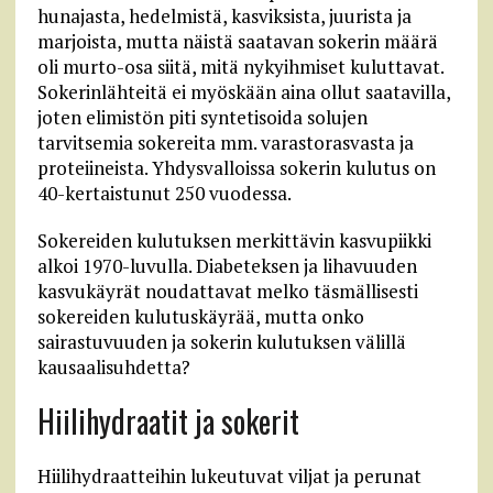
hunajasta, hedelmistä, kasviksista, juurista ja
marjoista, mutta näistä saatavan sokerin määrä
oli murto-osa siitä, mitä nykyihmiset kuluttavat.
Sokerinlähteitä ei myöskään aina ollut saatavilla,
joten elimistön piti syntetisoida solujen
tarvitsemia sokereita mm. varastorasvasta ja
proteiineista. Yhdysvalloissa sokerin kulutus on
40-kertaistunut 250 vuodessa.
Sokereiden kulutuksen merkittävin kasvupiikki
alkoi 1970-luvulla. Diabeteksen ja lihavuuden
kasvukäyrät noudattavat melko täsmällisesti
sokereiden kulutuskäyrää, mutta onko
sairastuvuuden ja sokerin kulutuksen välillä
kausaalisuhdetta?
Hiilihydraatit ja sokerit
Hiilihydraatteihin lukeutuvat viljat ja perunat