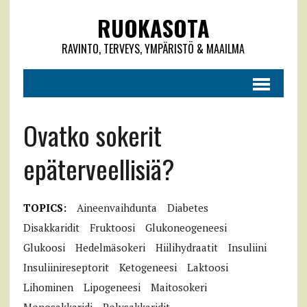
RUOKASOTA
RAVINTO, TERVEYS, YMPÄRISTÖ & MAAILMA
Ovatko sokerit
epäterveellisiä?
TOPICS:
Aineenvaihdunta
Diabetes
Disakkaridit
Fruktoosi
Glukoneogeneesi
Glukoosi
Hedelmäsokeri
Hiilihydraatit
Insuliini
Insuliinireseptorit
Ketogeneesi
Laktoosi
Lihominen
Lipogeneesi
Maitosokeri