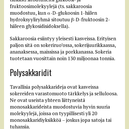
fruktoosimolekyylejä (ts. sakkaroosia
muodostuu, kun α-D-glukoosin 1-hiilen
hydroksyyliryhmä sitoutuu β-D-fruktoosin 2-
hiileen glykosidisidoksella).
Sakkaroosia esiintyy yleisesti kasveissa. Erityisen
paljon sitä on sokeriruo’ossa, sokerijuurikkaassa,
ananaksessa, maississa ja porkkanassa. Sokeria
tuotetaan vuosittain noin 130 miljoonaa tonnia.
Polysakkaridit
Tavallisia polysakkarideja ovat kasveissa
sokereiden varastomuoto tärkkelys ja selluloosa.
Ne ovat useista yhteen liittyneistä
monosakkarideista muodostuvia hyvin suuria
molekyylejä, joissa on tyypillisesti yli 20
monosakkaridiyksikköä – joskus jopa satoja tai
tuhansia.