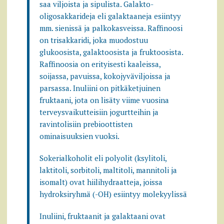
saa viljoista ja sipulista. Galakto-
oligosakkarideja eli galaktaaneja esiintyy
mm. sienissä ja palkokasveissa. Raffinoosi
on trisakkaridi, joka muodostuu
glukoosista, galaktoosista ja fruktoosista.
Raffinoosia on erityisesti kaaleissa,
soijassa, pavuissa, kokojyväviljoissa ja
parsassa. Inuliini on pitkäketjuinen
fruktaani, jota on lisäty viime vuosina
terveysvaikutteisiin jogurtteihin ja
ravintolisiin prebioottisten
ominaisuuksien vuoksi.
Sokerialkoholit eli polyolit (ksylitoli,
laktitoli, sorbitoli, maltitoli, mannitoli ja
isomalt) ovat hiilihydraatteja, joissa
hydroksiryhmä (-OH) esiintyy molekyylissä
Inuliini, fruktaanit ja galaktaani ovat