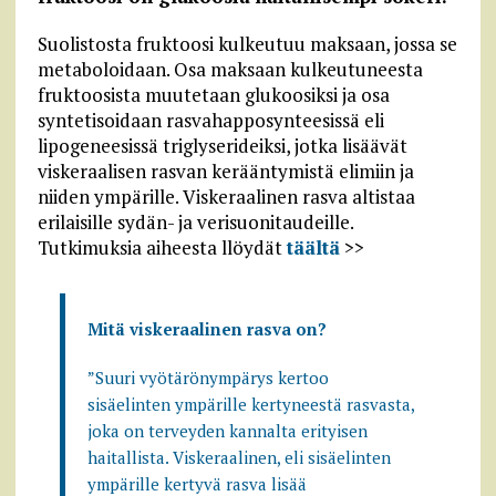
Suolistosta fruktoosi kulkeutuu maksaan, jossa se
metaboloidaan. Osa maksaan kulkeutuneesta
fruktoosista muutetaan glukoosiksi ja osa
syntetisoidaan rasvahapposynteesissä eli
lipogeneesissä triglyserideiksi, jotka lisäävät
viskeraalisen rasvan kerääntymistä elimiin ja
niiden ympärille. Viskeraalinen rasva altistaa
erilaisille sydän- ja verisuonitaudeille.
Tutkimuksia aiheesta llöydät
täältä
>>
Mitä viskeraalinen rasva on?
”Suuri vyötärönympärys kertoo
sisäelinten ympärille kertyneestä rasvasta,
joka on terveyden kannalta erityisen
haitallista. Viskeraalinen, eli sisäelinten
ympärille kertyvä rasva lisää