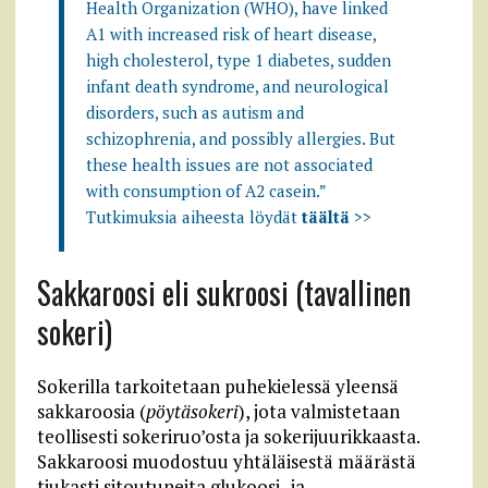
Health Organization (WHO), have linked
A1 with increased risk of heart disease,
high cholesterol, type 1 diabetes, sudden
infant death syndrome, and neurological
disorders, such as autism and
schizophrenia, and possibly allergies. But
these health issues are not associated
with consumption of A2 casein.”
Tutkimuksia aiheesta löydät
täältä
>>
Sakkaroosi eli sukroosi (tavallinen
sokeri)
Sokerilla tarkoitetaan puhekielessä yleensä
sakkaroosia (
pöytäsokeri
), jota valmistetaan
teollisesti sokeriruo’osta ja sokerijuurikkaasta.
Sakkaroosi muodostuu yhtäläisestä määrästä
tiukasti sitoutuneita glukoosi- ja