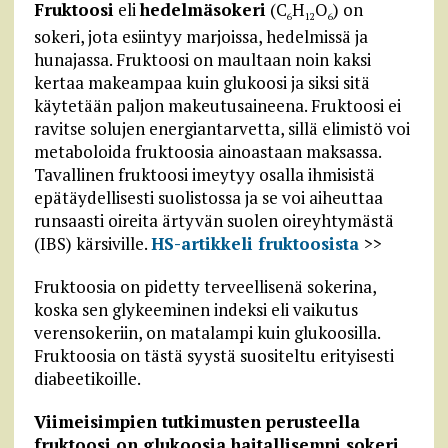
Fruktoosi
eli
hedelmäsokeri
(C
H
O
) on
6
12
6
sokeri, jota esiintyy marjoissa, hedelmissä ja
hunajassa. Fruktoosi on maultaan noin kaksi
kertaa makeampaa kuin glukoosi ja siksi sitä
käytetään paljon makeutusaineena. Fruktoosi ei
ravitse solujen energiantarvetta, sillä elimistö voi
metaboloida fruktoosia ainoastaan maksassa.
Tavallinen fruktoosi imeytyy osalla ihmisistä
epätäydellisesti suolistossa ja se voi aiheuttaa
runsaasti oireita ärtyvän suolen oireyhtymästä
(IBS) kärsiville.
HS-artikkeli fruktoosista
>>
Fruktoosia on pidetty terveellisenä sokerina,
koska sen glykeeminen indeksi eli vaikutus
verensokeriin, on matalampi kuin glukoosilla.
Fruktoosia on tästä syystä suositeltu erityisesti
diabeetikoille.
Viimeisimpien tutkimusten perusteella
fruktoosi on glukoosia haitallisempi sokeri.