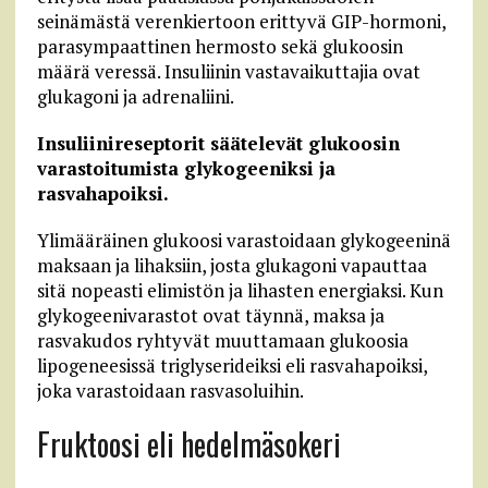
seinämästä verenkiertoon erittyvä GIP-hormoni,
parasympaattinen hermosto sekä glukoosin
määrä veressä. Insuliinin vastavaikuttajia ovat
glukagoni ja adrenaliini.
Insuliinireseptorit säätelevät glukoosin
varastoitumista glykogeeniksi ja
rasvahapoiksi.
Ylimääräinen glukoosi varastoidaan glykogeeninä
maksaan ja lihaksiin, josta glukagoni vapauttaa
sitä nopeasti elimistön ja lihasten energiaksi. Kun
glykogeenivarastot ovat täynnä, maksa ja
rasvakudos ryhtyvät muuttamaan glukoosia
lipogeneesissä triglyserideiksi eli rasvahapoiksi,
joka varastoidaan rasvasoluihin.
Fruktoosi eli hedelmäsokeri