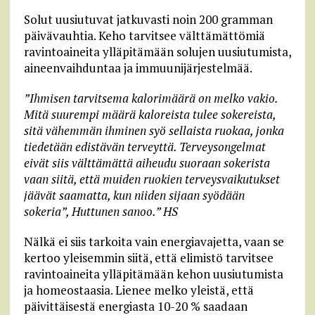
Solut uusiutuvat jatkuvasti noin 200 gramman
päivävauhtia. Keho tarvitsee välttämättömiä
ravintoaineita ylläpitämään solujen uusiutumista,
aineenvaihduntaa ja immuunijärjestelmää.
”Ihmisen tarvitsema kalorimäärä on melko vakio.
Mitä suurempi määrä kaloreista tulee sokereista,
sitä vähemmän ihminen syö sellaista ruokaa, jonka
tiedetään edistävän terveyttä. Terveysongelmat
eivät siis välttämättä aiheudu suoraan sokerista
vaan siitä, että muiden ruokien terveysvaikutukset
jäävät saamatta, kun niiden sijaan syödään
sokeria”, Huttunen sanoo.” HS
Nälkä ei siis tarkoita vain energiavajetta, vaan se
kertoo yleisemmin siitä, että elimistö tarvitsee
ravintoaineita ylläpitämään kehon uusiutumista
ja homeostaasia. Lienee melko yleistä, että
päivittäisestä energiasta 10-20 % saadaan