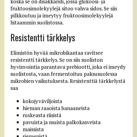
koska se on disakkaridi, jossa glukoosi- ja
fruktoosimolekyylejä sitoo vahva sidos. Se siis
pilkkoutuu ja imeytyy fruktoosimolekyylejä
hitaammin suolistossa.
Resistentti tärkkelys
Elimistön hyvää mikrobikantaa ravitsee
resistentti tärkkelys. Se on siis suoliston
hyvinvointia parantava prebiootti, joka ei imeydy
suolistosta, vaan fermentoituu paksusuolessa
mikrobien vaikutuksesta. Resistenttiä tärkkelystä
saa
kokojyväviljoista
hieman raaoista banaaneista
ruskeasta riisistä
pavuista ja muista palkokasveista
maissista
siemenistä