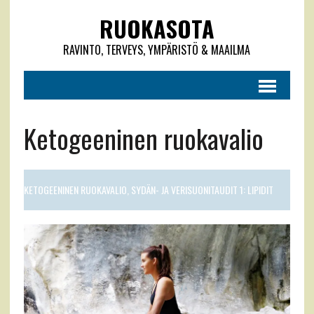
RUOKASOTA
RAVINTO, TERVEYS, YMPÄRISTÖ & MAAILMA
Ketogeeninen ruokavalio
KETOGEENINEN RUOKAVALIO, SYDÄN- JA VERISUONITAUDIT 1: LIPIDIT