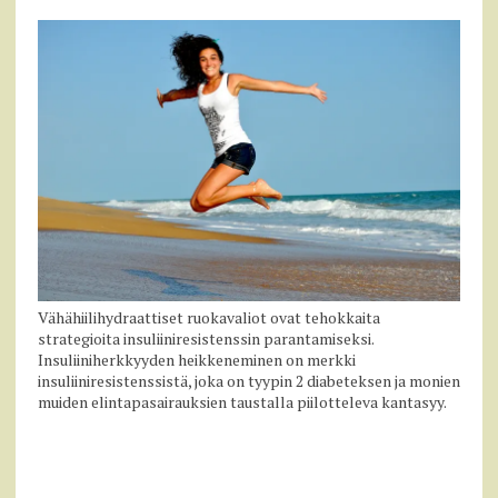
Vähähiilihydraattiset ruokavaliot ovat tehokkaita
strategioita insuliiniresistenssin parantamiseksi.
Insuliiniherkkyyden heikkeneminen on merkki
insuliiniresistenssistä, joka on tyypin 2 diabeteksen ja monien
muiden elintapasairauksien taustalla piilotteleva kantasyy.