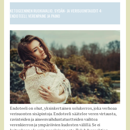
KETOGEENINEN RUOKAVALIO, SYDÄN- JA VERISUONITAUDIT 4:
ENDOTEELI, VERENPAINE JA PAINO
Endoteeli on ohut, yksinkertainen solukerros, joka verhoaa
verisuonten sisäpintoja. Endoteeli säätelee veren virtausta,
ravinteiden ja aineenvaihduntatuotteiden vaihtoa
verenkierron ja ympäröivien kudosten välillä. Se ei