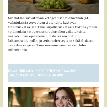
Suosiotaan kasvattavan ketogeenisen ruokavalion (KD)
vaikutuksista terveyteen ei ole tehty kattavaa
tutkimuskatsausta. Tämä kirjallisuuskatsaus kokoaa yhteen
tutkimuksia ketogeenisen ruokavalion vaikutuksista
mikrobiomiin, epigenomiin, diabeteksen hoitoon,
laihtumiseen, sydän- ja verisuoniterveyteen sekä alttiuteen
sairastua syöpään. Tämä ensimmäinen osa käsittelee
mikrobiomia.
KIRJALLISUUSKATSAUS: KETOGEENISEN RUOKAVALION
TERVEYSVAIKUTUKSET: OSA 2 – EPIGENOMI