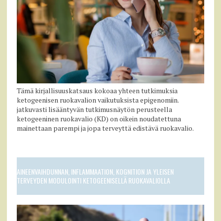
Tämä kirjallisuuskatsaus kokoaa yhteen tutkimuksia
ketogeenisen ruokavalion vaikutuksista epigenomiin.
jatkuvasti lisääntyvän tutkimusnäytön perusteella
ketogeeninen ruokavalio (KD) on oikein noudatettuna
mainettaan parempi ja jopa terveyttä edistävä ruokavalio.
AINEENVAIHDUNNAN, INFLAMMAATION, KOGNITION JA YLEISEN
TERVEYDEN MODULOINTI KETOGEENISELLÄ RUOKAVALIOLLA