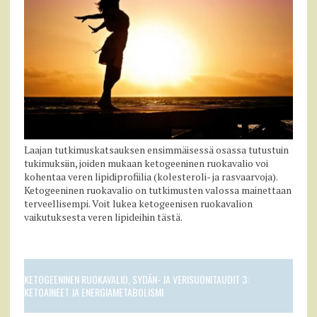
Laajan tutkimuskatsauksen ensimmäisessä osassa tutustuin
tukimuksiin, joiden mukaan ketogeeninen ruokavalio voi
kohentaa veren lipidiprofiilia (kolesteroli- ja rasvaarvoja).
Ketogeeninen ruokavalio on tutkimusten valossa mainettaan
terveellisempi. Voit lukea ketogeenisen ruokavalion
vaikutuksesta veren lipideihin tästä.
KETOGEENINEN RUOKAVALIO, SYDÄN- JA VERISUONITAUDIT 3:
KETOAINEET JA ENERGIAMETABOLISMI