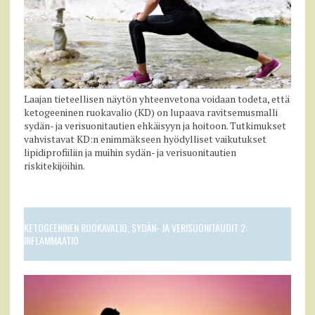
Laajan tieteellisen näytön yhteenvetona voidaan todeta, että
ketogeeninen ruokavalio (KD) on lupaava ravitsemusmalli
sydän- ja verisuonitautien ehkäisyyn ja hoitoon. Tutkimukset
vahvistavat KD:n enimmäkseen hyödylliset vaikutukset
lipidiprofiiliin ja muihin sydän- ja verisuonitautien
riskitekijöihin.
KETOGEENINEN RUOKAVALIO, SYDÄN- JA VERISUONITAUDIT 2:
INFLAMMAATIO