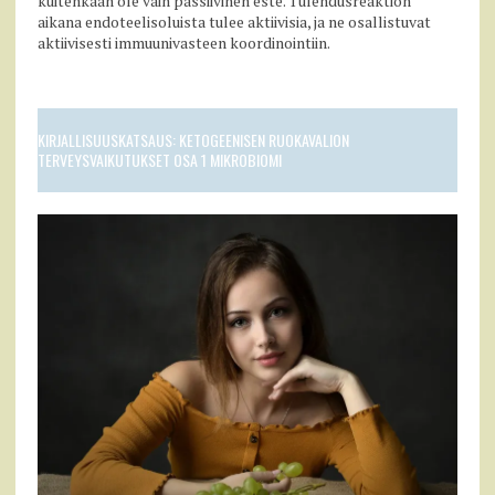
kuitenkaan ole vain passiivinen este. Tulehdusreaktion
aikana endoteelisoluista tulee aktiivisia, ja ne osallistuvat
aktiivisesti immuunivasteen koordinointiin.
KIRJALLISUUSKATSAUS: KETOGEENISEN RUOKAVALION
TERVEYSVAIKUTUKSET OSA 1 MIKROBIOMI