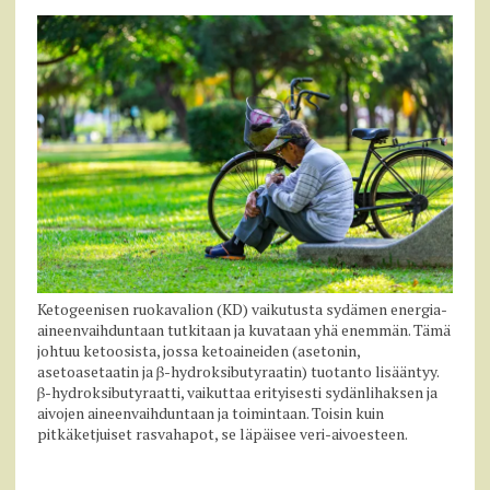
Ketogeenisen ruokavalion (KD) vaikutusta sydämen energia-
aineenvaihduntaan tutkitaan ja kuvataan yhä enemmän. Tämä
johtuu ketoosista, jossa ketoaineiden (asetonin,
asetoasetaatin ja β-hydroksibutyraatin) tuotanto lisääntyy.
β-hydroksibutyraatti, vaikuttaa erityisesti sydänlihaksen ja
aivojen aineenvaihduntaan ja toimintaan. Toisin kuin
pitkäketjuiset rasvahapot, se läpäisee veri-aivoesteen.