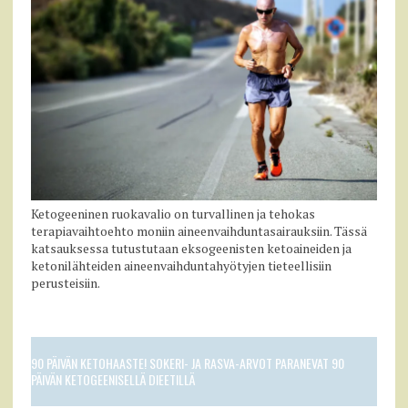
Ketogeeninen ruokavalio on turvallinen ja tehokas
terapiavaihtoehto moniin aineenvaihduntasairauksiin. Tässä
katsauksessa tutustutaan eksogeenisten ketoaineiden ja
ketonilähteiden aineenvaihduntahyötyjen tieteellisiin
perusteisiin.
90 PÄIVÄN KETOHAASTE! SOKERI- JA RASVA-ARVOT PARANEVAT 90
PÄIVÄN KETOGEENISELLÄ DIEETILLÄ