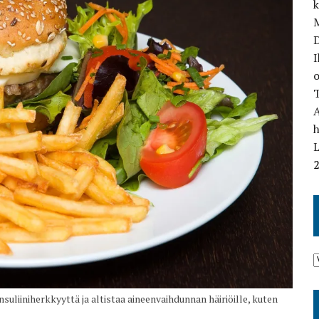
M
I
o
T
L
nsuliiniherkkyyttä ja altistaa aineenvaihdunnan häiriöille, kuten