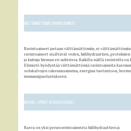
VÄLTTÄMÄTTÖMÄT RAVINTOAINEET
Ravintoaineet jaetaan välttämättömiin, ei-välttämättömiin 
ravintoaineet sisältävät veden, hiilihydraattien, proteiinien
ja kuituja hieman eri suhteissa. Kaikilla näillä ravinteilla
Elimistö hyödyntää välttämättömiä ravintoaineita kasvuun,
solukalvojen rakennusaineina, energian tuotantoon, hormon
immuunipuolustukseen.
RASVAT, LIPIDIT JA KOLESTEROLI
Rasva on yksi perusravintoaineista hiilihydraattien ja