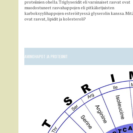
proteiinien ohella. Triglyseridit eli varsinaiset rasvat ovat
muodostuneet rasvahappojen eli pitkäketjuisten
karboksyylihappojen esteröityessä glyserolin kanssa. Mit
ovat rasvat, lipidit ja kolesteroli?
AMINOHAPOT JA PROTEIINIT