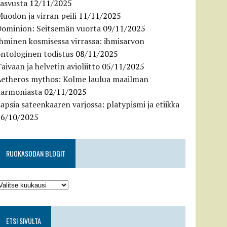
kasvusta
12/11/2025
uodon ja virran peili
11/11/2025
Dominion: Seitsemän vuorta
09/11/2025
hminen kosmisessa virrassa: ihmisarvon
ntologinen todistus
08/11/2025
aivaan ja helvetin avioliitto
05/11/2025
Aetheros mythos: Kolme laulua maailman
harmoniasta
02/11/2025
apsia sateenkaaren varjossa: platypismi ja etiikka
26/10/2025
RUOKASODAN BLOGIT
ETSI SIVULTA