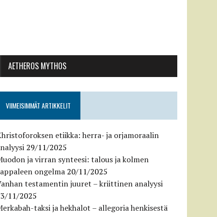
AETHEROS MYTHOS
VIIMEISIMMÄT ARTIKKELIT
hristoforoksen etiikka: herra- ja orjamoraalin
nalyysi
29/11/2025
uodon ja virran synteesi: talous ja kolmen
kappaleen ongelma
20/11/2025
anhan testamentin juuret – kriittinen analyysi
13/11/2025
erkabah-taksi ja hekhalot – allegoria henkisestä