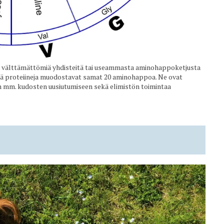
e välttämättömiä yhdisteitä tai useammasta aminohappoketjusta
llä proteiineja muodostavat samat 20 aminohappoa. Ne ovat
aan mm. kudosten uusiutumiseen sekä elimistön toimintaa