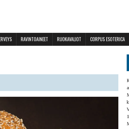
ERVEYS
RAVINTOAINEET
RUOKAVALIOT
CORPUS ESOTERICA
K
a
M
V
M