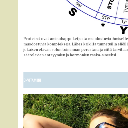
Proteiinit ovat aminohappoketjusta muodostuvia ihmisell
muodostuvia komplekseja. Lähes kaikilla tunnetuilla eliöi
jokaisen elävän solun toiminnan perustana ja niitä tarvit
säätelevien entsyymien ja hormonien raaka-aineeksi.
D-VITAMIINI