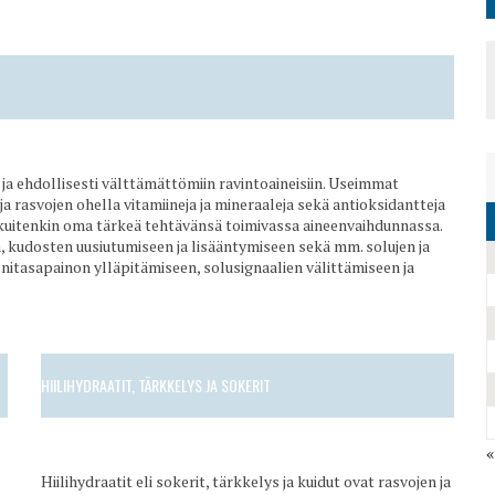
ja ehdollisesti välttämättömiin ravintoaineisiin. Useimmat
 ja rasvojen ohella vitamiineja ja mineraaleja sekä antioksidantteja
 on kuitenkin oma tärkeä tehtävänsä toimivassa aineenvaihdunnassa.
 kudosten uusiutumiseen ja lisääntymiseen sekä mm. solujen ja
itasapainon ylläpitämiseen, solusignaalien välittämiseen ja
HIILIHYDRAATIT, TÄRKKELYS JA SOKERIT
Hiilihydraatit eli sokerit, tärkkelys ja kuidut ovat rasvojen ja