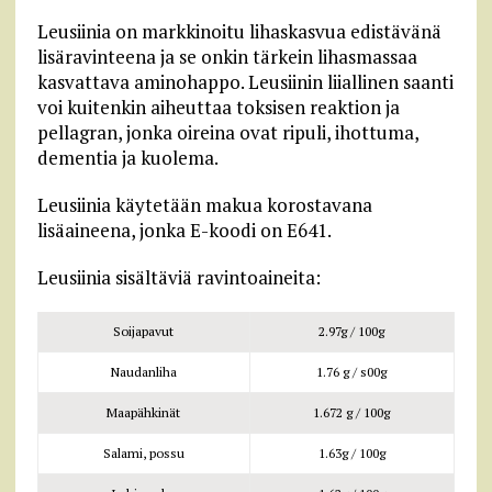
Leusiinia on markkinoitu lihaskasvua edistävänä
lisäravinteena ja se onkin tärkein lihasmassaa
kasvattava aminohappo. Leusiinin liiallinen saanti
voi kuitenkin aiheuttaa toksisen reaktion ja
pellagran, jonka oireina ovat ripuli, ihottuma,
dementia ja kuolema.
Leusiinia käytetään makua korostavana
lisäaineena, jonka E-koodi on E641.
Leusiinia sisältäviä ravintoaineita:
Soijapavut
2.97g / 100g
Naudanliha
1.76 g / s00g
Maapähkinät
1.672 g / 100g
Salami, possu
1.63g / 100g