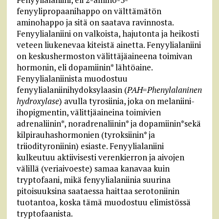
fenyylipropaanihappo on välttämätön
aminohappo ja sitä on saatava ravinnosta.
Fenyylialaniini on valkoista, hajutonta ja heikosti
veteen liukenevaa kiteistä ainetta. Fenyylialaniini
on keskushermoston välittäjäaineena toimivan
hormonin, eli dopamiinin* lähtöaine.
Fenyylialaniinista muodostuu
fenyylialaniinihydoksylaasin (
PAH=Phenylalaninen
hydroxylase
) avulla tyrosiinia, joka on melaniini-
ihopigmentin, välittjäaineina toimivien
adrenaliinin*, noradrenaliinin* ja dopamiinin*sekä
kilpirauhashormonien (tyroksiinin* ja
triiodityroniinin) esiaste. Fenyylialaniini
kulkeutuu aktiivisesti verenkierron ja aivojen
välillä (veriaivoeste) samaa kanavaa kuin
tryptofaani, mikä fenyylialaniinia suurina
pitoisuuksina saataessa haittaa serotoniinin
tuotantoa, koska tämä muodostuu elimistössä
tryptofaanista.