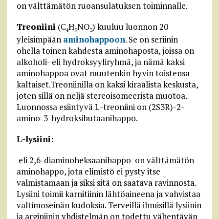
on välttämätön ruoansulatuksen toiminnalle.
Treoniini
(C
H
NO
) kuuluu luonnon 20
4
9
3
yleisimpään
aminohappoon
. Se on seriinin
ohella toinen kahdesta aminohaposta, joissa on
alkoholi- eli hydroksyyliryhmä, ja nämä kaksi
aminohappoa ovat muutenkin hyvin toistensa
kaltaiset.Treoniinilla on kaksi kiraalista keskusta,
joten sillä on neljä stereoisomeerista muotoa.
Luonnossa esiintyvä L-treoniini on (2S3R)-2-
amino-3-hydroksibutaanihappo.
L-lysiini:
eli 2,6-diaminoheksaanihappo on välttämätön
aminohappo, jota elimistö ei pysty itse
valmistamaan ja siksi sitä on saatava ravinnosta.
Lysiini toimii karnitiinin lähtöaineena ja vahvistaa
valtimoseinän kudoksia. Terveillä ihmisillä lysiinin
ja arginiinin yhdistelmän on todettu vähentävän