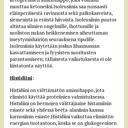
muuttaa ketoneiksi.Isoleusiinia saa runsaasti
eläinperäisestä ravinnosta sekä palkokasveista,
siemenistä ja eräistä hiivoista. Isoleusiinin puutos
altistaa silmien ongelmille, ihottumille ja
suoliston nukan heikkenemisen aiheuttaman
imeytymishäiriön seurauksena ripulille.
Isoleusiinia käytetään joskus lihasmassan
kasvattamiseen ja fyysisten suoritusten
parantamiseen; tällaisesta vaikutuksesta ei ole
kiistatonta näyttöä.
Histidiini
:
Histidiini on välttämätön aminohappo, jota
elimistö käyttää proteiinien valmistuksessa.
Histidiini on hermojen välittäjäaine histamiinin
esiaste sekä yhdessä beeta-alaniinin kanssa
karnosiinin esiaste.Histidiini vaikuttaa elimistön
energian tuotantoon, koska se on glukogeeninen