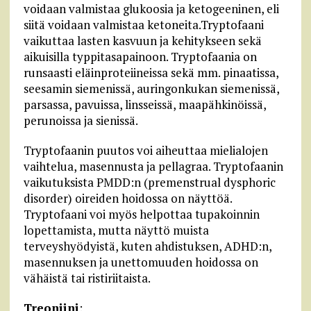
voidaan valmistaa glukoosia ja ketogeeninen, eli
siitä voidaan valmistaa ketoneita.Tryptofaani
vaikuttaa lasten kasvuun ja kehitykseen sekä
aikuisilla typpitasapainoon. Tryptofaania on
runsaasti eläinproteiineissa sekä mm. pinaatissa,
seesamin siemenissä, auringonkukan siemenissä,
parsassa, pavuissa, linsseissä, maapähkinöissä,
perunoissa ja sienissä.
Tryptofaanin puutos voi aiheuttaa mielialojen
vaihtelua, masennusta ja pellagraa. Tryptofaanin
vaikutuksista PMDD:n (premenstrual dysphoric
disorder) oireiden hoidossa on näyttöä.
Tryptofaani voi myös helpottaa tupakoinnin
lopettamista, mutta näyttö muista
terveyshyödyistä, kuten ahdistuksen, ADHD:n,
masennuksen ja unettomuuden hoidossa on
vähäistä tai ristiriitaista.
Treoniini
: