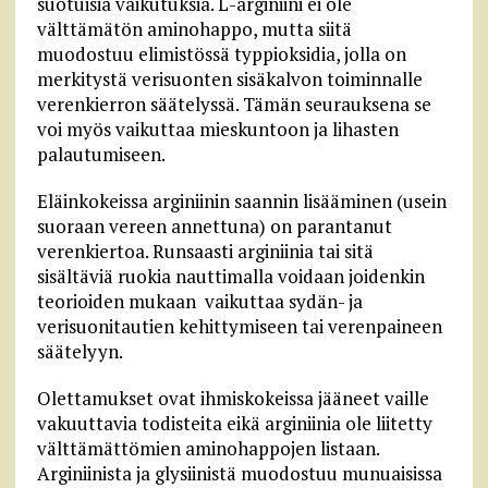
suotuisia vaikutuksia. L-arginiini ei ole
välttämätön aminohappo, mutta siitä
muodostuu elimistössä typpioksidia, jolla on
merkitystä verisuonten sisäkalvon toiminnalle
verenkierron säätelyssä. Tämän seurauksena se
voi myös vaikuttaa mieskuntoon ja lihasten
palautumiseen.
Eläinkokeissa arginiinin saannin lisääminen (usein
suoraan vereen annettuna) on parantanut
verenkiertoa. Runsaasti arginiinia tai sitä
sisältäviä ruokia nauttimalla voidaan joidenkin
teorioiden mukaan vaikuttaa sydän- ja
verisuonitautien kehittymiseen tai verenpaineen
säätelyyn.
Olettamukset ovat ihmiskokeissa jääneet vaille
vakuuttavia todisteita eikä arginiinia ole liitetty
välttämättömien aminohappojen listaan.
Arginiinista ja glysiinistä muodostuu munuaisissa