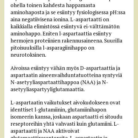
ohella toinen kahdesta happamasta
aminohaposta ja se esiintyy fysiologisessa pH:ssa
aina negatiivisena ionina. L-aspartaatti on
kaikkialla elimistössä esiintyvä ei-välttämätön
aminohappo. Eniten l-aspartaattia esiintyy
hermojen proteiinien rakennusaineena. Suurilla
pitoisuuksilla l-asparagiinihappo on
neurotoksinen.
Aivoissa esiintyy vähän myös D-aspartaattia ja
aspartaatin aineenvaihduntatuotteina syntyviä
N-asetyyliaspartaattihappoa (NAA) ja N-
asetyyliaspartyyliglutamaattia.
L-aspartaatin vaikutukset aivokudokseen ovat
identtiset l-glutamiinin, glutamiinihapon
isomeerin kanssa, joskaan aspartaatti ei sitoudu
reseptoreihin yhtä vahvasti kuin glutamiini. L-
aspartaatti ja NAA aktivoivat
glutamaattireseptoreita. L-aspartaatin ja