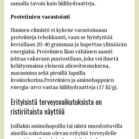
samalla tavoin kuin hiilihydraatteja.
Proteiinien varastointi
Ihmisen elimistö ei kykene varastoimaan
proteiineja tehokkaasti, vaan se hyödyntää
kerrallaan 20-40 grammaa ja hapettaa ylimäärän
energiaksi. Proteiinien liian vähäinen saanti
johtaa vakavaan puutostilaan, joka voi ilmetä
kehitysmaissa yleisenä aliravitsemuksena,
marasmina sekä pienillä lapsilla
kvasiorkorina.Proteiinien ja aminohappojen
energia-arvo vastaa hiilihydraatteja (17 kJ/g).
Erityisistä terveysvaikutuksista on
ristiriitaista näyttöä
Joillakin aminohapoilla tai niistä muodostuvilla
aineilla uskotaan olevan erityisiä terveydelle