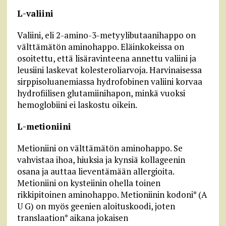
L-valiini
Valiini, eli 2-amino-3-metyylibutaanihappo on
välttämätön aminohappo. Eläinkokeissa on
osoitettu, että lisäravinteena annettu valiini ja
leusiini laskevat kolesteroliarvoja. Harvinaisessa
sirppisoluanemiassa hydrofobinen valiini korvaa
hydrofiilisen glutamiinihapon, minkä vuoksi
hemoglobiini ei laskostu oikein.
L-metioniini
Metioniini on välttämätön aminohappo. Se
vahvistaa ihoa, hiuksia ja kynsiä kollageenin
osana ja auttaa lieventämään allergioita.
Metioniini on kysteiinin ohella toinen
rikkipitoinen aminohappo. Metioniinin kodoni* (A
U G) on myös geenien aloituskoodi, joten
translaation* aikana jokaisen