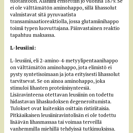
tuotantoon. Alaniini eristettiin jo vuonna 1879. Se
ei ole välttämätön aminohappo, sillä lihassolut
valmistavat sitä pyruvaatista
transaminaatioreaktiolla, jossa glutamiinihappo
toimii typen luovuttajana. Päinvastainen reaktio
tapahtuu maksassa.
L-leusiini:
L-leusiini, eli 2-amino-4-metyylipentaanihappo
on välttämätön aminohappo, jota elimistö ei
pysty syntetisoimaan ja jota erityisesti lihassolut
tarvitsevat. Se on ainoa aminohappo, joka
stimuloi lihasten proteiinisynteesiä.
Lisäravinteena otettavan leusiinin on todettu
hidastavan lihaskudoksen degeneroitumista.
Tulokset ovat kuitenkin osittain ristiriitaisia.
Pitkäaikaisen leusiiniravintolisän ei ole todettu
lisäävän lihasmassaa tai voimaa terveillä
vanhemmilla miehillä tehdyissä tutkimuksissa.