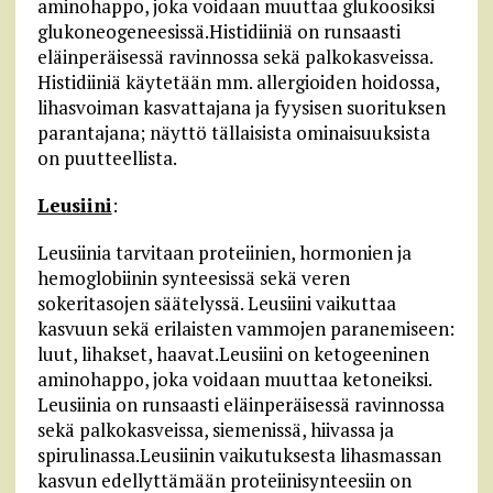
aminohappo, joka voidaan muuttaa glukoosiksi
glukoneogeneesissä.Histidiiniä on runsaasti
eläinperäisessä ravinnossa sekä palkokasveissa.
Histidiiniä käytetään mm. allergioiden hoidossa,
lihasvoiman kasvattajana ja fyysisen suorituksen
parantajana; näyttö tällaisista ominaisuuksista
on puutteellista.
Leusiini
:
Leusiinia tarvitaan proteiinien, hormonien ja
hemoglobiinin synteesissä sekä veren
sokeritasojen säätelyssä. Leusiini vaikuttaa
kasvuun sekä erilaisten vammojen paranemiseen:
luut, lihakset, haavat.Leusiini on ketogeeninen
aminohappo, joka voidaan muuttaa ketoneiksi.
Leusiinia on runsaasti eläinperäisessä ravinnossa
sekä palkokasveissa, siemenissä, hiivassa ja
spirulinassa.Leusiinin vaikutuksesta lihasmassan
kasvun edellyttämään proteiinisynteesiin on