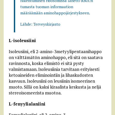
rakentuminen ribosomissa lähetti-RNA:n
tumasta tuoman informaation
määräämään aminohappojärjestykseen.
Lähde: Terveyskirjasto
L-isoleusiini
Isoleusiini, eli 2-amino-3metyylipentaanihappo
on välttämätön aminohappo, eli sitä on saatava
ravinnosta, koska elimistö ei sitä pysty
valmistamaan. Isoleusiinia tarvitaan erityisesti
ketoaineiden eliminointiin ja lihaskudosten
kasvuun. Isoleusiini on leusiinin isomeerinen
muoto. Sillä on kaksi kiraalista keskusta ja neljä
stereoisomeerista muotoa.
L-fenyylialaniini
Fenyylialaniini, eli 2-amino-3-