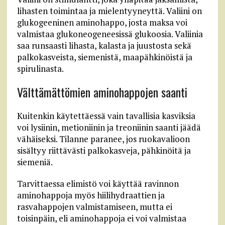
lihasten toimintaa ja mielentyyneyttä. Valiini on
glukogeeninen aminohappo, josta maksa voi
valmistaa glukoneogeneesissä glukoosia. Valiinia
saa runsaasti lihasta, kalasta ja juustosta sekä
palkokasveista, siemenistä, maapähkinöistä ja
spirulinasta.
Välttämättömien aminohappojen saanti
Kuitenkin käytettäessä vain tavallisia kasviksia
voi lysiinin, metioniinin ja treoniinin saanti jäädä
vähäiseksi. Tilanne paranee, jos ruokavalioon
sisältyy riittävästi palkokasveja, pähkinöitä ja
siemeniä.
Tarvittaessa elimistö voi käyttää ravinnon
aminohappoja myös hiilihydraattien ja
rasvahappojen valmistamiseen, mutta ei
toisinpäin, eli aminohappoja ei voi valmistaa