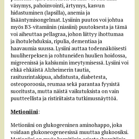
väsymys, pahoinvointi, ärtymys, kasvun
hidastuminen (lapsilla), anemia ja
lisääntymisongelmat. Lysiinin puutos voi johtua
myös B3-vitamiinin (niasiini) puutoksesta ja tämä
voi aiheuttaa pellagraa, johon liittyy ihottumaa
ja ihotulehduksia, ripulia, dementiaa ja
haavaumia suussa. Lysiini auttaa todennäköisesti
huuliherpeksen ja rohtuneiden huulien hoidossa,
migreenissä ja kalsiumin imeytymisessä. Lysiini voi
ehkä ehkäistä Alzheimerin tautia,
rasitusrintakipua, ahdistusta, diabetesta,
osteoporoosia, reumaa sekä parantaa fyysistä
suoritusta, mutta näistä vaikutuksista on vain
puutteellista ja ristiriitaista tutkimusnäyttöä.
Metioniini
:
Metioniini on glukogeeninen aminohappo, joka
voidaan glukoneogeneesissä muuttaa glukoosiksi.