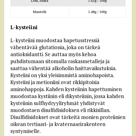
Lohi, raaka
1.62g / 100g
Mantelit
1.48g / 100g
L-kysteiini
L-kysteiini muodostaa hapetusstressiä
vähentävää glutationia, joka on tärkeä
antioksidantti. Se auttaa myös kehoa
puhdistumaan sitomalla raskasmetalleja ja
saattaa vähentää alkoholin haittavaikutuksia.
Kysteiini on yksi yleisimmistä aminohapoista.
Kysteiini ja metioniini ovat rikkipitoisia
aminohappoja. Kahden kysteiinin hapettuminen
muodostaa kystiinin eli dikysteiinin, jossa kahden
kysteiinin sulfhydryyliryhmät yhdistyvät
muodostaen disulfidisidoksen eli rikkisillan.
Disulfidisidokset ovat tärkeitä monien proteiinien
oikean tertiaari- ja kvaternaarirakenteen
syntymiselle.