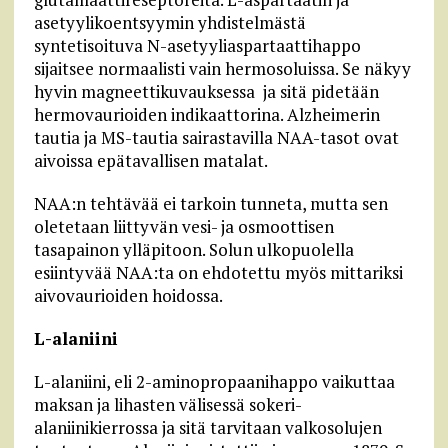
asetyylikoentsyymin yhdistelmästä
syntetisoituva N-asetyyliaspartaattihappo
sijaitsee normaalisti vain hermosoluissa. Se näkyy
hyvin magneettikuvauksessa ja sitä pidetään
hermovaurioiden indikaattorina. Alzheimerin
tautia ja MS-tautia sairastavilla NAA-tasot ovat
aivoissa epätavallisen matalat.
NAA:n tehtävää ei tarkoin tunneta, mutta sen
oletetaan liittyvän vesi- ja osmoottisen
tasapainon ylläpitoon. Solun ulkopuolella
esiintyvää NAA:ta on ehdotettu myös mittariksi
aivovaurioiden hoidossa.
L-alaniini
L-alaniini, eli 2-aminopropaanihappo vaikuttaa
maksan ja lihasten välisessä sokeri-
alaniinikierrossa ja sitä tarvitaan valkosolujen