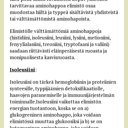
tarvittavaa aminohappoa elimistö osaa
muodostaa hiiltä ja typpeä sisältävistä yhdisteistä
tai välttämättömistä aminohapoista.
Elimistölle välttämättömiä aminohappoja
(histidiini, isoleusiini, leusiini, lysiini, metioniini,
fenyylialaniini, treoniini, tryptofaani ja valiini)
saadaan riittävästi eläinperäisestä ruoasta ja
monipuolisesta kasvisruoasta.
Isoleusiini
:
Isoleusiini on tärkeä hemoglobiinin ja proteiinien
synteesille, typpijäämien detoksifikaatiolle,
haavojen paranemiselle ja immuunijärjestelmän
toiminnalle.Isoleusiini vaikuttaa elimistön
energian tuotantoon, koska se on a)
glukogeeninen aminohappo, joka voidaan
elimistössä muuttaa glukoosiksi ja b) se on
ketogeeninen aminohappo, joka voidaan