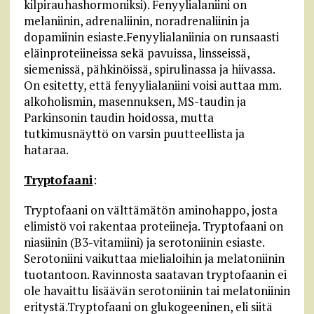
kilpirauhashormoniksi). Fenyylialaniini on
melaniinin, adrenaliinin, noradrenaliinin ja
dopamiinin esiaste.Fenyylialaniinia on runsaasti
eläinproteiineissa sekä pavuissa, linsseissä,
siemenissä, pähkinöissä, spirulinassa ja hiivassa.
On esitetty, että fenyylialaniini voisi auttaa mm.
alkoholismin, masennuksen, MS-taudin ja
Parkinsonin taudin hoidossa, mutta
tutkimusnäyttö on varsin puutteellista ja
hataraa.
Tryptofaani
:
Tryptofaani on välttämätön aminohappo, josta
elimistö voi rakentaa proteiineja. Tryptofaani on
niasiinin (B3-vitamiini) ja serotoniinin esiaste.
Serotoniini vaikuttaa mielialoihin ja melatoniinin
tuotantoon. Ravinnosta saatavan tryptofaanin ei
ole havaittu lisäävän serotoniinin tai melatoniinin
eritystä.Tryptofaani on glukogeeninen, eli siitä