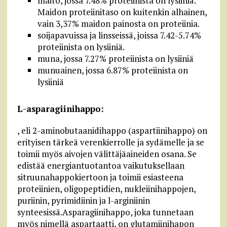
maito, jossa 7.48% proteiinista on lysiiniä.
Maidon proteiinitaso on kuitenkin alhainen,
vain 3,37% maidon painosta on proteiinia.
soijapavuissa ja linsseissä, joissa 7.42-5.74%
proteiinista on lysiiniä.
muna, jossa 7.27% proteiinista on lysiiniä
munuainen, jossa 6.87% proteiinista on
lysiiniä
L-asparagiinihappo:
, eli 2-aminobutaanidihappo (aspartiinihappo) on
erityisen tärkeä verenkierrolle ja sydämelle ja se
toimii myös aivojen välittäjäaineiden osana. Se
edistää energiantuotantoa vaikutuksellaan
sitruunahappokiertoon ja toimii esiasteena
proteiinien, oligopeptidien, nukleiinihappojen,
puriinin, pyrimidiinin ja l-arginiinin
synteesissä.Asparagiinihappo, joka tunnetaan
myös nimellä aspartaatti, on glutamiinihapon