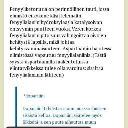
Fenyyliketonuria on perinnöllinen tauti, jossa
elimistö ei kykene käsittelemään
fenyylialaniinihydroksylaasia katalysoivan
entsyymin puutteen vuoksi. Veren korkea
fenyylialaniinipitoisuus vahingoittaa aivojen
kehitystä lapsilla, mikä johtaa
kehitysvammaisuuteen. Aspartaamin hajotessa
elimistössä vapautuu fenyylialaniinia. (Tästä
syystä aspartaamilla makeutetuissa
elintarvikkeissa tulee olla varoitus: sisältää
fenyylialaniinin lähteen.)
*dopamiini
Dopamiini tahdistaa muun muassa ihmisen
sisäistä kelloa. Dopamiini säätelee myös
liikkeitä ja sen puute aiheuttaa muun