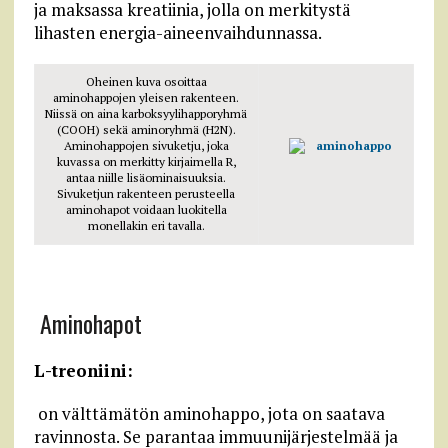
ja maksassa kreatiinia, jolla on merkitystä
lihasten energia-aineenvaihdunnassa.
Oheinen kuva osoittaa
aminohappojen yleisen rakenteen.
Niissä on aina karboksyylihapporyhmä
(COOH) sekä aminoryhmä (H2N).
Aminohappojen sivuketju, joka
kuvassa on merkitty kirjaimella R,
antaa niille lisäominaisuuksia.
Sivuketjun rakenteen perusteella
aminohapot voidaan luokitella
monellakin eri tavalla.
Aminohapot
L-treoniini:
on välttämätön aminohappo, jota on saatava
ravinnosta. Se parantaa immuunijärjestelmää ja