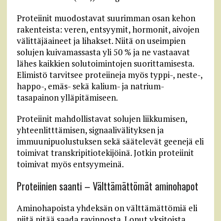
Proteiinit muodostavat suurimman osan kehon
rakenteista: veren, entsyymit, hormonit, aivojen
välittäjäaineet ja lihakset. Niitä on useimpien
solujen kuivamassasta yli 50 % ja ne vastaavat
lähes kaikkien solutoimintojen suorittamisesta.
Elimistö tarvitsee proteiineja myös typpi-, neste-,
happo-, emäs- sekä kalium- ja natrium-
tasapainon ylläpitämiseen.
Proteiinit mahdollistavat solujen liikkumisen,
yhteenlitttämisen, signaalivälityksen ja
immuunipuolustuksen sekä säätelevät geenejä eli
toimivat transkripitiotekijöinä. Jotkin proteiinit
toimivat myös entsyymeinä.
Proteiinien saanti – Välttämättömät aminohapot
Aminohapoista yhdeksän on välttämättömiä eli
niitä pitää saada ravinnosta. Loput yksitoista