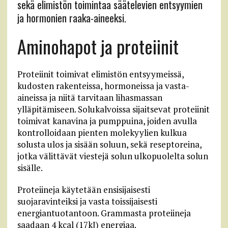
sekä elimistön toimintaa säätelevien entsyymien
ja hormonien raaka-aineeksi.
Aminohapot ja proteiinit
Proteiinit toimivat elimistön entsyymeissä,
kudosten rakenteissa, hormoneissa ja vasta-
aineissa ja niitä tarvitaan lihasmassan
ylläpitämiseen. Solukalvoissa sijaitsevat proteiinit
toimivat kanavina ja pumppuina, joiden avulla
kontrolloidaan pienten molekyylien kulkua
solusta ulos ja sisään soluun, sekä reseptoreina,
jotka välittävät viestejä solun ulkopuolelta solun
sisälle.
Proteiineja käytetään ensisijaisesti
suojaravinteiksi ja vasta toissijaisesti
energiantuotantoon. Grammasta proteiineja
saadaan 4 kcal (17kJ) energiaa.