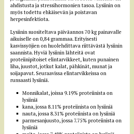
ahdistusta ja stressihormonien tasoa. Lysiinin on
myös todettu ehkäisevän ja poistavan
herpesinfektiota.
Lysiinin suositeltava päiväannos 70 kg painavalle
aikuiselle on 0,84 grammaa. Erityisesti
kasvissyöjien on huolehdittava riittävästä lysiinin
saannista. Hyviä lysiinin lähteitä ovat
proteiinipitoiset elintarvikkeet, kuten punainen
liha, juustot, jotkut kalat, pähkinät, munat ja
soijapavut. Seuraavissa elintarvikkeissa on
runsaasti lysiiniä.
Monnikalat, joissa 9.19% proteiinista on
lysiiniä
kana, jossa 8.11% proteiinista on lysiiniä
nauta, jossa 8.31% proteiinista on lysiiniä
parmesanjuusto, jossa 7.75% proteiinista on
lysiiniä