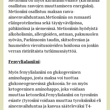
Metioniini on myös karnitiinin esiaste (karnitiinia
osallistuu rasvojen muuttamiseen energiaksi).
Metioniini osallistuu maksan rasva-
aineenvaihduntaan.Metioniinia on runsaasti
eläinproteiineissa sekä täysjyväviljoissa,
pähkinöissä ja siemenissä. Metioniinin hyödyistä
alkoholismin, allergioiden, astman, paksusuolen
syövän, Parkinsonin taudin, skitsofrenian ja
huumeiden vieroitusoireiden hoidossa on jonkin
verran ristiriitaista tutkimusnäyttöä.
Fenyylialaniini
:
Myös fenyylialaniini on glukogeeninen
aminohappo, josta maksa voi tuottaa
glukoneogeneesissä glukoosia. Se on myös
ketogeeninen aminohappo, joka voidaan
muuttaa ketoneiksi.Fenyylialaniini on tyrosiinin
esiaste (tyrosiini voidaan muuttaa tyroksiiniksi eli
aineenvaihduntaa ja kasvua sääteleväksi T4-