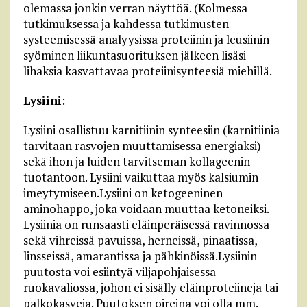
olemassa jonkin verran näyttöä. (Kolmessa
tutkimuksessa ja kahdessa tutkimusten
systeemisessä analyysissa proteiinin ja leusiinin
syöminen liikuntasuorituksen jälkeen lisäsi
lihaksia kasvattavaa proteiinisynteesiä miehillä.
Lysiini
:
Lysiini osallistuu karnitiinin synteesiin (karnitiinia
tarvitaan rasvojen muuttamisessa energiaksi)
sekä ihon ja luiden tarvitseman kollageenin
tuotantoon. Lysiini vaikuttaa myös kalsiumin
imeytymiseen.Lysiini on ketogeeninen
aminohappo, joka voidaan muuttaa ketoneiksi.
Lysiinia on runsaasti eläinperäisessä ravinnossa
sekä vihreissä pavuissa, herneissä, pinaatissa,
linsseissä, amarantissa ja pähkinöissä.Lysiinin
puutosta voi esiintyä viljapohjaisessa
ruokavaliossa, johon ei sisälly eläinproteiineja tai
palkokasveja. Puutoksen oireina voi olla mm.