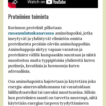
Proteiinien toiminta
Ravinnon proteiinit pilkotaan
ruoansulatuskanavassa
aminohapoiksi, jotka
imeytyvät ja yhdistyvät elimistön omista
proteiineista peräisin oleviin aminohappoihin.
Aminohappoja siirtyy vapaan varaston ja
proteiinien välillä kumpaankin suuntaan ja niistä
muodostuu muita typpipitoisia yhdisteitä kuten
puriineja, kreatiinia ja hormoneja kuten
adrenaliinia.
Osa aminohapoista hajotetaan ja käytetään joko
energia-aineenvaihdunnassa tai varastoidaan
hiilihydraateiksi tai rasvaksi muuttuneina. Silloin
kun proteiinien saanti on tarvetta suurempi, niitä
käytetään energian tarpeen tyydyttämiseen