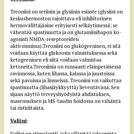
Treoniini on seriinin ja glysiinin esiaste (glysiini on
keskushermoston rajoittava eli inhibitorinen
hermovälittäjäaine erityisesti selkäytimessä; se
vähentää spastisuutta ja on glutamiinihapon ko-
agonisti NMDA-reseptoreiden
aktivoinnissa).Treoniini on glukogeeninen, ei sitä
voidaan käyttää glukoosin valmistuksessa sekä
ketogeeninen eli siitä voidaan valmistaa
ketoneita.Treoniinia on runsaasti eläinperäisessä
ravinnossa, kuten lihassa, kalassa ja juustoissa
sekä pavuissa ja linsseissä. Treoniini voi vaikuttaa
spastisuutta (lihasjäykkyyttä) lieventävänä. Sen
sijaan näyttö terveyshyödyistä ahdistuksen,
masennuksen ja MS-taudin hoidossa on vähäistä
tai ristiriitaista.
Valiini
:
Valiini on stimulantti, joka ylläpitää jaksamista,