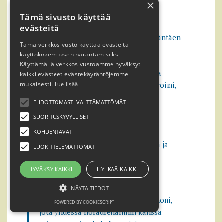
muassa
dystonioita
eli lihasten
×
kouristelua, nykimistä ja muita
Tämä sivusto käyttää
pakkoliikkeitä. Ihmisen herkkyys
evästeitä
voimakkaille kipuärsykkeille on kääntäen
Tämä verkkosivusto käyttää evästeitä
verrannollinen aivojen
käyttökokemuksen parantamiseksi.
dopamiinipitoisuudelle. Dopamiini
Käyttämällä verkkosivustoamme hyväksyt
aiheuttaa mielihyvän kokemuksia ja
kaikki evästeet evästekäytäntöjemme
osallistuu tunteiden säätelyyn. Heroiini,
mukaisesti.
Lue lisää
kokaiini ja amfetamiini aiheuttavat
EHDOTTOMASTI VÄLTTÄMÄTTÖMÄT
mielialan kohoamista dopamiinin
SUORITUSKYVYLLISET
välityksellä. Dopamiini vaikuttaa
elimistöön piristävästi ja energiaa
KOHDENTAVAT
lisäävästi nostaen sydämen sykettä ja
LUOKITTELEMATTOMAT
verenpainetta.
HYVÄKSY KAIKKI
HYLKÄÄ KAIKKI
*adrenaliini
NÄYTÄ TIEDOT
Adrenaliini on välittäjäaine ja hormoni,
POWERED BY COOKIESCRIPT
jota yhdessä noradrenaliinin kanssa