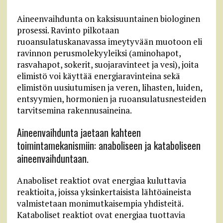
Aineenvaihdunta on kaksisuuntainen biologinen
prosessi. Ravinto pilkotaan
ruoansulatuskanavassa imeytyvään muotoon eli
ravinnon perusmolekyyleiksi (aminohapot,
rasvahapot, sokerit, suojaravinteet ja vesi), joita
elimistö voi käyttää energiaravinteina sekä
elimistön uusiutumisen ja veren, lihasten, luiden,
entsyymien, hormonien ja ruoansulatusnesteiden
tarvitsemina rakennusaineina.
Aineenvaihdunta jaetaan kahteen
toimintamekanismiin: anaboliseen ja kataboliseen
aineenvaihduntaan.
Anaboliset reaktiot ovat energiaa kuluttavia
reaktioita, joissa yksinkertaisista lähtöaineista
valmistetaan monimutkaisempia yhdisteitä.
Kataboliset reaktiot ovat energiaa tuottavia