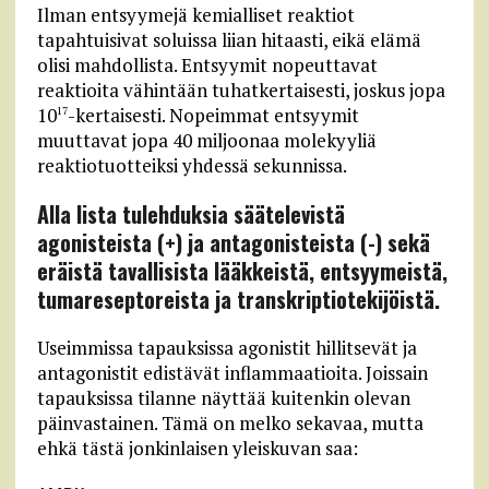
Ilman entsyymejä kemialliset reaktiot
tapahtuisivat soluissa liian hitaasti, eikä elämä
olisi mahdollista. Entsyymit nopeuttavat
reaktioita vähintään tuhatkertaisesti, joskus jopa
10
-kertaisesti. Nopeimmat entsyymit
17
muuttavat jopa 40 miljoonaa molekyyliä
reaktiotuotteiksi yhdessä sekunnissa.
Alla lista tulehduksia säätelevistä
agonisteista (+) ja antagonisteista (-) sekä
eräistä tavallisista lääkkeistä, entsyymeistä,
tumareseptoreista ja transkriptiotekijöistä.
Useimmissa tapauksissa agonistit hillitsevät ja
antagonistit edistävät inflammaatioita. Joissain
tapauksissa tilanne näyttää kuitenkin olevan
päinvastainen. Tämä on melko sekavaa, mutta
ehkä tästä jonkinlaisen yleiskuvan saa: