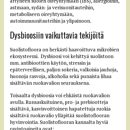
ärtyneen suolen oireyhtymään (IBS), allergioihin,
astmaan, sydän- ja verisuonitauteihin,
metaboliseen oireyhtymään,
autoimmuunitauteihin ja ylipainoon.
Dysbioosiin vaikuttavia tekijöitä
Suolistofloora on herkästi haavoittuva mikrobien
ekosysteemi. Dysbioosi voi kehittyä suolistoon
mm. antibioottien käytön, stressin ja
epäterveellisen, paljon sokeria, valkoisia jauhoja,
huonoja rasvoja, alkoholia sekä punaista lihaa
sisältävän ruokavalion seurauksena.
Toisaalta dysbioosia voi ehkäistä ruokavalion
avulla. Runsaskuituinen, pro- ja prebiootteja
sisältävä, kasvisvoittoinen hapatettuja ruokia
sisältävä ruokavalio ylläpitää suolistoflooran
hyvinvointia. Suolistoflooran kannalta hyviä
ravintoaineita ovat: