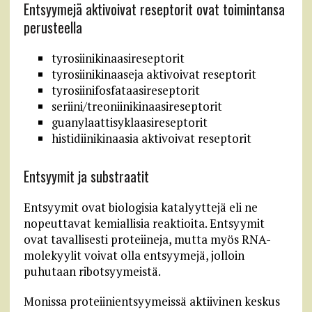
Entsyymejä aktivoivat reseptorit ovat toimintansa
perusteella
tyrosiinikinaasireseptorit
tyrosiinikinaaseja aktivoivat reseptorit
tyrosiinifosfataasireseptorit
seriini/treoniinikinaasireseptorit
guanylaattisyklaasireseptorit
histidiinikinaasia aktivoivat reseptorit
Entsyymit ja substraatit
Entsyymit ovat biologisia katalyyttejä eli ne
nopeuttavat kemiallisia reaktioita. Entsyymit
ovat tavallisesti proteiineja, mutta myös RNA-
molekyylit voivat olla entsyymejä, jolloin
puhutaan ribotsyymeistä.
Monissa proteiinientsyymeissä aktiivinen keskus