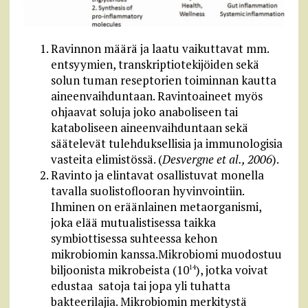
Ravinnon määrä ja laatu vaikuttavat mm.
entsyymien, transkriptiotekijöiden sekä
solun tuman reseptorien toiminnan kautta
aineenvaihduntaan. Ravintoaineet myös
ohjaavat soluja joko anaboliseen tai
kataboliseen aineenvaihduntaan sekä
säätelevät tulehduksellisia ja immunologisia
vasteita elimistössä. (
Desvergne et al., 2006
).
Ravinto ja elintavat osallistuvat monella
tavalla suolistoflooran hyvinvointiin.
Ihminen on eräänlainen metaorganismi,
joka elää mutualistisessa taikka
symbiottisessa suhteessa kehon
mikrobiomin kanssa.Mikrobiomi muodostuu
biljoonista mikrobeista (10
), jotka voivat
14
edustaa satoja tai jopa yli tuhatta
bakteerilajia. Mikrobiomin merkitystä