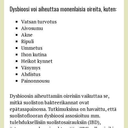
Dysbioosi voi aiheuttaa monenlaisia oireita, kuten:
Vatsan turvotus
Aivosumu
Akne
Ripuli
Ummetus
Ihon kutina
Heikot kynnet
Väsymys
Ahdistus
Painonnousu
Dysbioosin aiheuttamiin oireisiin vaikuttaa se,
mitkä suoliston bakteerikannat ovat
epätasapainossa. Tutkimuksissa on havaittu, että
suolistoflooran dysbioosi assosioituu mm.
tulehduksellisiin suolistosairauksiin (IBD),