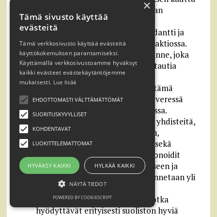
×
elimistöön kasvun mahdollistavan
Tämä sivusto käyttää
anabolisen tilan.
evästeitä
Alfa-lipoiinihappo: LA; Antioksidantti ja
koentsyymi hapetus-pelkistysreaktiossa.
Tämä verkkosivusto käyttää evästeitä
Lipoiinihappo on yleinen lisäravinne, joka
käyttökokemuksen parantamiseksi.
Käyttämällä verkkosivustoamme hyväksyt
tutkimuksissa on alentanut MS-tautia
kaikki evästeet evästekäytäntöjemme
sairastavien tulehdusreaktioita.
mukaisesti.
Lue lisää
Adiponektiini: Rasvasolujen erittämä
hormoni, jonka vähäinen määrä veressä
EHDOTTOMASTI VÄLTTÄMÄTTÖMÄT
korreloi monien sairauksien kanssa.
SUORITUSKYVYLLISET
Flavonoidit: Kasveissa esiintyviä yhdisteitä,
KOHDENTAVAT
jotka vaikuttavat makuun, väriin,
koostumukseen ja säilyvyyteen sekä
LUOKITTELEMATTOMAT
toimivat antioksidantteina. Flavonoidit
voivat vaikuttaa veren hyytymiseen ja
HYVÄKSY KAIKKI
HYLKÄÄ KAIKKI
ehkäistä syöpiä. Flavonoideja tunnetaan yli
NÄYTÄ TIEDOT
4000.
Nonflavonoidit: Polyfenoleita, jotka
POWERED BY COOKIESCRIPT
hyödyttävät erityisesti suoliston hyviä