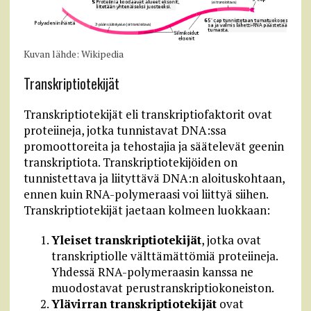
Kuvan lähde: Wikipedia
Transkriptiotekijät
Transkriptiotekijät eli transkriptiofaktorit ovat
proteiineja, jotka tunnistavat DNA:ssa
promoottoreita ja tehostajia ja säätelevät geenin
transkriptiota. Transkriptiotekijöiden on
tunnistettava ja liityttävä DNA:n aloituskohtaan,
ennen kuin RNA-polymeraasi voi liittyä siihen.
Transkriptiotekijät jaetaan kolmeen luokkaan:
Yleiset transkriptiotekijät
, jotka ovat
transkriptiolle välttämättömiä proteiineja.
Yhdessä RNA-polymeraasin kanssa ne
muodostavat perustranskriptiokoneiston.
Ylävirran transkriptiotekijät
ovat