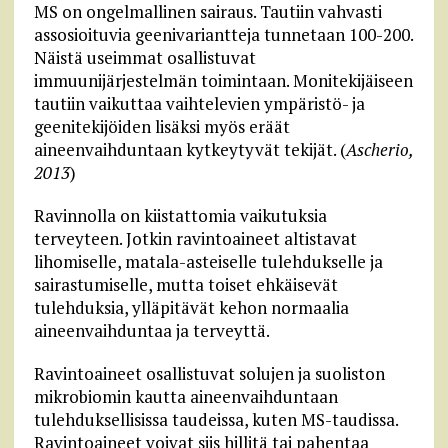
MS on ongelmallinen sairaus. Tautiin vahvasti
assosioituvia geenivariantteja tunnetaan 100-200.
Näistä useimmat osallistuvat
immuunijärjestelmän toimintaan. Monitekijäiseen
tautiin vaikuttaa vaihtelevien ympäristö- ja
geenitekijöiden lisäksi myös eräät
aineenvaihduntaan kytkeytyvät tekijät. (
Ascherio,
2013
)
Ravinnolla on kiistattomia vaikutuksia
terveyteen. Jotkin ravintoaineet altistavat
lihomiselle, matala-asteiselle tulehdukselle ja
sairastumiselle, mutta toiset ehkäisevät
tulehduksia, ylläpitävät kehon normaalia
aineenvaihduntaa ja terveyttä.
Ravintoaineet osallistuvat solujen ja suoliston
mikrobiomin kautta aineenvaihduntaan
tulehduksellisissa taudeissa, kuten MS-taudissa.
Ravintoaineet voivat siis hillitä tai pahentaa