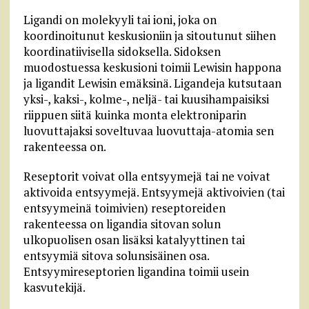
Ligandi on molekyyli tai ioni, joka on
koordinoitunut keskusioniin ja sitoutunut siihen
koordinatiivisella sidoksella. Sidoksen
muodostuessa keskusioni toimii Lewisin happona
ja ligandit Lewisin emäksinä. Ligandeja kutsutaan
yksi-, kaksi-, kolme-, neljä- tai kuusihampaisiksi
riippuen siitä kuinka monta elektroniparin
luovuttajaksi soveltuvaa luovuttaja-atomia sen
rakenteessa on.
Reseptorit voivat olla entsyymejä tai ne voivat
aktivoida entsyymejä. Entsyymejä aktivoivien (tai
entsyymeinä toimivien) reseptoreiden
rakenteessa on ligandia sitovan solun
ulkopuolisen osan lisäksi katalyyttinen tai
entsyymiä sitova solunsisäinen osa.
Entsyymireseptorien ligandina toimii usein
kasvutekijä.