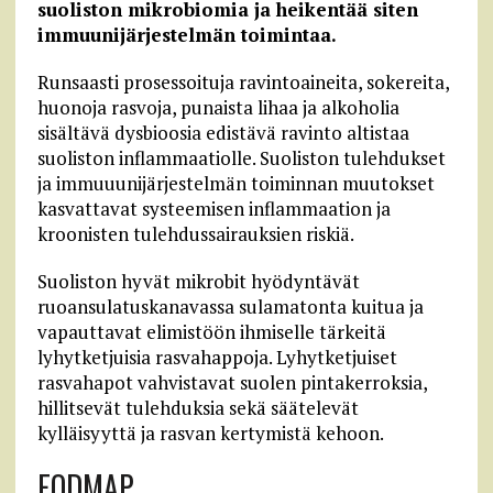
suoliston mikrobiomia ja heikentää siten
immuunijärjestelmän toimintaa.
Runsaasti prosessoituja ravintoaineita, sokereita,
huonoja rasvoja, punaista lihaa ja alkoholia
sisältävä dysbioosia edistävä ravinto altistaa
suoliston inflammaatiolle. Suoliston tulehdukset
ja immuuunijärjestelmän toiminnan muutokset
kasvattavat systeemisen inflammaation ja
kroonisten tulehdussairauksien riskiä.
Suoliston hyvät mikrobit hyödyntävät
ruoansulatuskanavassa sulamatonta kuitua ja
vapauttavat elimistöön ihmiselle tärkeitä
lyhytketjuisia rasvahappoja. Lyhytketjuiset
rasvahapot vahvistavat suolen pintakerroksia,
hillitsevät tulehduksia sekä säätelevät
kylläisyyttä ja rasvan kertymistä kehoon.
FODMAP