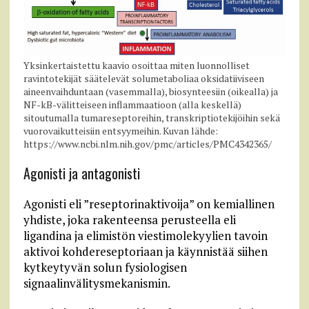
Yksinkertaistettu kaavio osoittaa miten luonnolliset
ravintotekijät säätelevät solumetaboliaa oksidatiiviseen
aineenvaihduntaan (vasemmalla), biosynteesiin (oikealla) ja
NF-kB-välitteiseen inflammaatioon (alla keskellä)
sitoutumalla tumareseptoreihin, transkriptiotekijöihin sekä
vuorovaikutteisiin entsyymeihin. Kuvan lähde:
https://www.ncbi.nlm.nih.gov/pmc/articles/PMC4342365/
Agonisti ja antagonisti
Agonisti eli ”reseptorinaktivoija” on kemiallinen
yhdiste, joka rakenteensa perusteella eli
ligandina ja elimistön viestimolekyylien tavoin
aktivoi kohdereseptoriaan ja käynnistää siihen
kytkeytyvän solun fysiologisen
signaalinvälitysmekanismin.