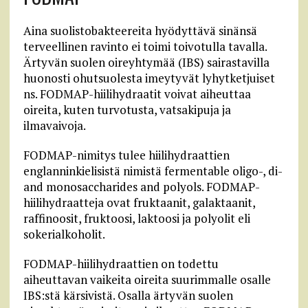
Aina suolistobakteereita hyödyttävä sinänsä
terveellinen ravinto ei toimi toivotulla tavalla.
Ärtyvän suolen oireyhtymää (IBS) sairastavilla
huonosti ohutsuolesta imeytyvät lyhytketjuiset
ns. FODMAP-hiilihydraatit voivat aiheuttaa
oireita, kuten turvotusta, vatsakipuja ja
ilmavaivoja.
FODMAP-nimitys tulee hiilihydraattien
englanninkielisistä nimistä fermentable oligo-, di-
and monosaccharides and polyols. FODMAP-
hiilihydraatteja ovat fruktaanit, galaktaanit,
raffinoosit, fruktoosi, laktoosi ja polyolit eli
sokerialkoholit.
FODMAP-hiilihydraattien on todettu
aiheuttavan vaikeita oireita suurimmalle osalle
IBS:stä kärsivistä. Osalla ärtyvän suolen