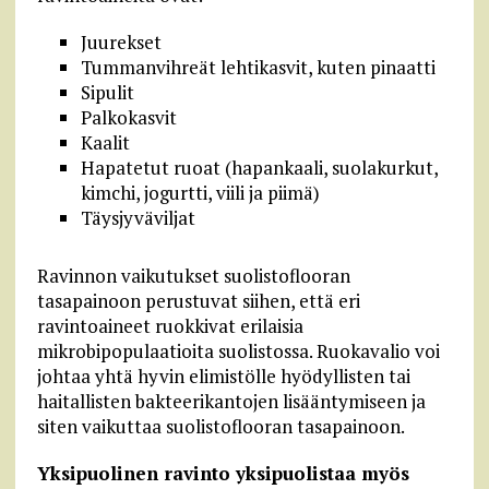
Juurekset
Tummanvihreät lehtikasvit, kuten pinaatti
Sipulit
Palkokasvit
Kaalit
Hapatetut ruoat (hapankaali, suolakurkut,
kimchi, jogurtti, viili ja piimä)
Täysjyväviljat
Ravinnon vaikutukset suolistoflooran
tasapainoon perustuvat siihen, että eri
ravintoaineet ruokkivat erilaisia
mikrobipopulaatioita suolistossa. Ruokavalio voi
johtaa yhtä hyvin elimistölle hyödyllisten tai
haitallisten bakteerikantojen lisääntymiseen ja
siten vaikuttaa suolistoflooran tasapainoon.
Yksipuolinen ravinto yksipuolistaa myös