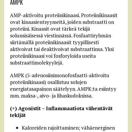
AMPK
AMP-aktivoitu proteiinikinaasi. Proteiinikinaasit
ovat kinaasientsyymeitä, joiden substraatti on
proteiini. Kinaasit ovat tärkeä tekijä
solunsisäisessä viestinnässä. Fosfaattiryhmän
siirtämällä proteiinikinaasit tyypillisesti
aktivoivat tai deaktivoivat substraattinsa. Yksi
proteiinikinaasi voi fosforyloida useita
substraattimolekyylejä.
AMPK (5-adenosiinimonofosfaatti-aktivoitu
proteiinikinaasi) osallistuu solujen
energiatasapainon säätelyyn. AMPK:ta esiintyy
mm. maksa-, aivo- ja lihaskudoksissa.
(+) Agonistit – Inflammaatiota vähentävät
tekijät
Kaloreiden rajoittaminen; vähäenerginen