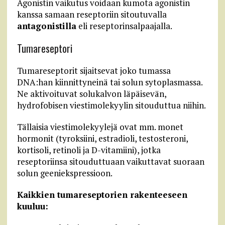
Agonistin vaikutus voidaan kumota agonistin
kanssa samaan reseptoriin sitoutuvalla
antagonistilla
eli reseptorinsalpaajalla.
Tumareseptori
Tumareseptorit sijaitsevat joko tumassa
DNA:han kiinnittyneinä tai solun sytoplasmassa.
Ne aktivoituvat solukalvon läpäisevän,
hydrofobisen viestimolekyylin sitouduttua niihin.
Tällaisia viestimolekyylejä ovat mm. monet
hormonit (tyroksiini, estradioli, testosteroni,
kortisoli, retinoli ja D-vitamiini), jotka
reseptoriinsa sitouduttuaan vaikuttavat suoraan
solun geeniekspressioon.
Kaikkien tumareseptorien rakenteeseen
kuuluu: