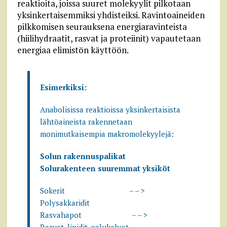
reaktioita, joissa suuret molekyylit pilkotaan
yksinkertaisemmiksi yhdisteiksi. Ravintoaineiden
pilkkomisen seurauksena energiaravinteista
(hiilihydraatit, rasvat ja proteiinit) vapautetaan
energiaa elimistön käyttöön.
Esimerkiksi:
Anabolisissa reaktioissa yksinkertaisista
lähtöaineista rakennetaan
monimutkaisempia makromolekyylejä:
Solun rakennuspalikat
Solurakenteen suuremmat yksiköt
Sokerit – – >
Polysakkaridit
Rasvahapot – – >