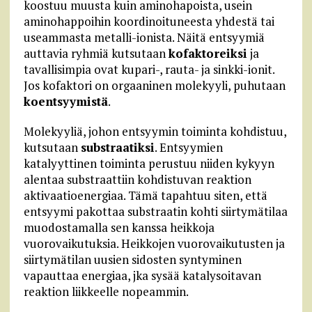
koostuu muusta kuin aminohapoista, usein
aminohappoihin koordinoituneesta yhdestä tai
useammasta metalli-ionista. Näitä entsyymiä
auttavia ryhmiä kutsutaan
kofaktoreiksi
ja
tavallisimpia ovat kupari-, rauta- ja sinkki-ionit.
Jos kofaktori on orgaaninen molekyyli, puhutaan
koentsyymistä
.
Molekyyliä, johon entsyymin toiminta kohdistuu,
kutsutaan
substraatiksi
. Entsyymien
katalyyttinen toiminta perustuu niiden kykyyn
alentaa substraattiin kohdistuvan reaktion
aktivaatioenergiaa. Tämä tapahtuu siten, että
entsyymi pakottaa substraatin kohti siirtymätilaa
muodostamalla sen kanssa heikkoja
vuorovaikutuksia. Heikkojen vuorovaikutusten ja
siirtymätilan uusien sidosten syntyminen
vapauttaa energiaa, jka sysää katalysoitavan
reaktion liikkeelle nopeammin.