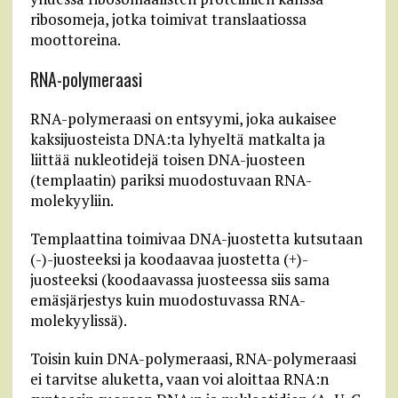
ribosomeja, jotka toimivat translaatiossa
moottoreina.
RNA-polymeraasi
RNA-polymeraasi on entsyymi, joka aukaisee
kaksijuosteista DNA:ta lyhyeltä matkalta ja
liittää nukleotidejä toisen DNA-juosteen
(templaatin) pariksi muodostuvaan RNA-
molekyyliin.
Templaattina toimivaa DNA-juostetta kutsutaan
(-)-juosteeksi ja koodaavaa juostetta (+)-
juosteeksi (koodaavassa juosteessa siis sama
emäsjärjestys kuin muodostuvassa RNA-
molekyylissä).
Toisin kuin DNA-polymeraasi, RNA-polymeraasi
ei tarvitse aluketta, vaan voi aloittaa RNA:n