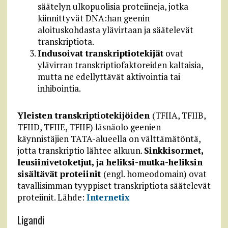
säätelyn ulkopuolisia proteiineja, jotka
kiinnittyvät DNA:han geenin
aloituskohdasta ylävirtaan ja säätelevät
transkriptiota.
Indusoivat transkriptiotekijät
ovat
ylävirran transkriptiofaktoreiden kaltaisia,
mutta ne edellyttävät aktivointia tai
inhibointia.
Yleisten transkriptiotekijöiden
(TFIIA, TFIIB,
TFIID, TFIIE, TFIIF) läsnäolo geenien
käynnistäjien TATA-alueella on välttämätöntä,
jotta transkriptio lähtee alkuun.
Sinkkisormet,
leusiinivetoketjut, ja heliksi-mutka-heliksin
sisältävät proteiinit
(engl. homeodomain) ovat
tavallisimman tyyppiset transkriptiota säätelevät
proteiinit. Lähde:
Internetix
Ligandi