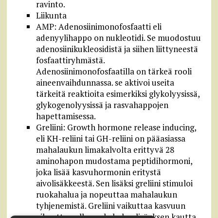
ravinto.
Liikunta
AMP: Adenosiinimonofosfaatti eli
adenyylihappo on nukleotidi. Se muodostuu
adenosiinikukleosidistä ja siihen liittyneestä
fosfaattiryhmästä.
Adenosiinimonofosfaatilla on tärkeä rooli
aineenvaihdunnassa. se aktivoi useita
tärkeitä reaktioita esimerkiksi glykolyysissä,
glykogenolyysissä ja rasvahappojen
hapettamisessa.
Greliini: Growth hormone release inducing,
eli KH-reliini tai GH-reliini on pääasiassa
mahalaukun limakalvolta erittyvä 28
aminohapon mudostama peptidihormoni,
joka lisää kasvuhormonin eritystä
aivolisäkkeestä. Sen lisäksi greliini stimuloi
ruokahalua ja nopeuttaa mahalaukun
tyhjenemistä. Greliini vaikuttaa kasvuun
aiheuttamalla ruokahalun lisäyksen kautta