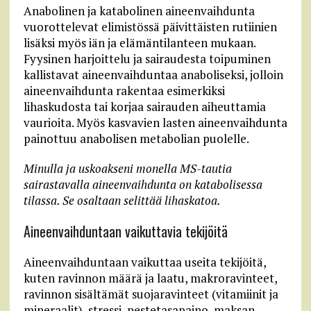
Anabolinen ja katabolinen aineenvaihdunta
vuorottelevat elimistössä päivittäisten rutiinien
lisäksi myös iän ja elämäntilanteen mukaan.
Fyysinen harjoittelu ja sairaudesta toipuminen
kallistavat aineenvaihduntaa anaboliseksi, jolloin
aineenvaihdunta rakentaa esimerkiksi
lihaskudosta tai korjaa sairauden aiheuttamia
vaurioita. Myös kasvavien lasten aineenvaihdunta
painottuu anabolisen metabolian puolelle.
Minulla ja uskoakseni monella MS-tautia
sairastavalla aineenvaihdunta on katabolisessa
tilassa. Se osaltaan selittää lihaskatoa.
Aineenvaihduntaan vaikuttavia tekijöitä
Aineenvaihduntaan vaikuttaa useita tekijöitä,
kuten ravinnon määrä ja laatu, makroravinteet,
ravinnon sisältämät suojaravinteet (vitamiinit ja
mineraalit), stressi, nestetasapaino, maksan,