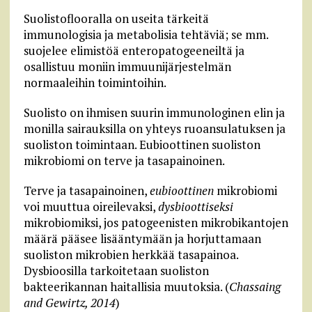
Suolistoflooralla on useita tärkeitä
immunologisia ja metabolisia tehtäviä; se mm.
suojelee elimistöä enteropatogeeneiltä ja
osallistuu moniin immuunijärjestelmän
normaaleihin toimintoihin.
Suolisto on ihmisen suurin immunologinen elin ja
monilla sairauksilla on yhteys ruoansulatuksen ja
suoliston toimintaan. Eubioottinen suoliston
mikrobiomi on terve ja tasapainoinen.
Terve ja tasapainoinen,
eubioottinen
mikrobiomi
voi muuttua oireilevaksi,
dysbioottiseksi
mikrobiomiksi, jos patogeenisten mikrobikantojen
määrä pääsee lisääntymään ja horjuttamaan
suoliston mikrobien herkkää tasapainoa.
Dysbioosilla tarkoitetaan suoliston
bakteerikannan haitallisia muutoksia. (
Chassaing
and Gewirtz, 2014
)