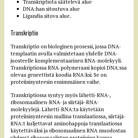
Transkriptiota säätelevä alue
DNA:han sitoutuva alue
Ligandia sitova alue.
Transkriptio
Transkriptio on biologinen prosessi, jossa DNA-
templaatin avulla valmistetaan yhdelle DNA-
juosteelle komplementaarinen RNA-molekyyli.
Transkriptiossa RNA-polymeraasi kopioi DNA:ssa
olevaa geneettistä koodia RNA:ksi. Se on
proteiinisynteesin ensimmäinen vaihe.
Transkriptiossa syntyy myös lähetti-RNA-,
ribosomaalinen-RNA- ja siirtäjä-RNA-
molekyylejä. Lähetti-RNA:ta käytetään
proteiinisynteesin mallina translaatiossa, siirtäjä-
RNA:t kuljettavat aminohappoja translaatiossa
käytettäväksi ja ribosomaalinen RNA muodostaa
yhdessä ribosomaalisten proteiinien kanssa