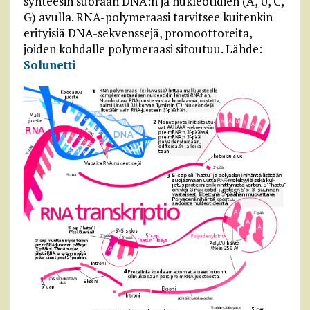
synteesin suoraan DNA:n ja nukleotidien (A, U, C,
G) avulla. RNA-polymeraasi tarvitsee kuitenkin
erityisiä DNA-sekvenssejä, promoottoreita,
joiden kohdalle polymeraasi sitoutuu. Lähde:
Solunetti