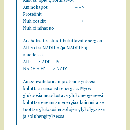
Rasvat, lipidit, solukalvot
Aminohapot – – >
Proteiinit
Nukleotidit – – >
Nukleiinihappo
Anaboliset reaktiot kuluttavat energiaa
ATP:n tai NADH:n (ja NADPH:n)
muodossa.
ATP – – > ADP + Pi
NADH + H
+
– – > NAD
+
Aineenvaihdunnan proteiinisynteesi
kuluttaa runsaasti energiaa. Myös
glukoosia muodostava glukoneogeneesi
kuluttaa enemmän energiaa kuin mitä se
tuottaa glukoosina solujen glykolyysissä
ja soluhengityksessä.