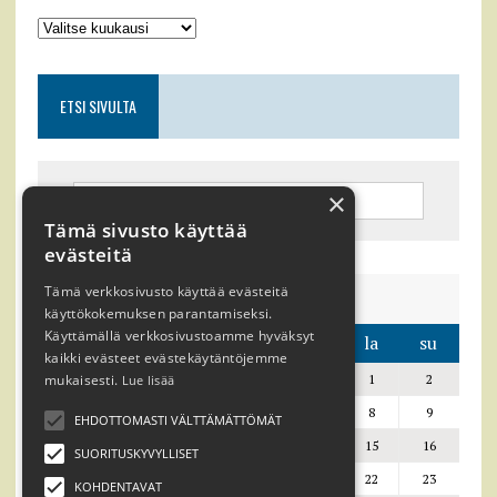
ETSI SIVULTA
×
Tämä sivusto käyttää
evästeitä
Tämä verkkosivusto käyttää evästeitä
elokuu 2026
käyttökokemuksen parantamiseksi.
Käyttämällä verkkosivustoamme hyväksyt
ma
ti
ke
to
pe
la
su
kaikki evästeet evästekäytäntöjemme
mukaisesti.
1
2
Lue lisää
3
4
5
6
7
8
9
EHDOTTOMASTI VÄLTTÄMÄTTÖMÄT
10
11
12
13
14
15
16
SUORITUSKYVYLLISET
17
18
19
20
21
22
23
KOHDENTAVAT