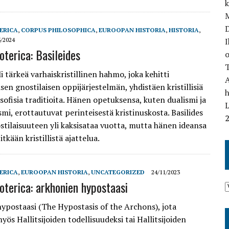
M
ERICA
,
CORPUS PHILOSOPHICA
,
EUROOPAN HISTORIA
,
HISTORIA
,
3/2024
I
oterica: Basileides
o
T
li tärkeä varhaiskristillinen hahmo, joka kehitti
en gnostilaisen oppijärjestelmän, yhdistäen kristillisiä
osofisia traditioita. Hänen opetuksensa, kuten dualismi ja
L
mi, erottautuvat perinteisestä kristinuskosta. Basilides
ostilaisuuteen yli kaksisataa vuotta, mutta hänen ideansa
tkään kristillistä ajattelua.
ERICA
,
EUROOPAN HISTORIA
,
UNCATEGORIZED
24/11/2023
oterica: arkhonien hypostaasi
ypostaasi (The Hypostasis of the Archons), jota
ös Hallitsijoiden todellisuudeksi tai Hallitsijoiden