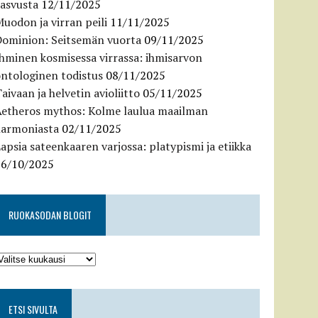
kasvusta
12/11/2025
uodon ja virran peili
11/11/2025
Dominion: Seitsemän vuorta
09/11/2025
hminen kosmisessa virrassa: ihmisarvon
ntologinen todistus
08/11/2025
aivaan ja helvetin avioliitto
05/11/2025
Aetheros mythos: Kolme laulua maailman
harmoniasta
02/11/2025
apsia sateenkaaren varjossa: platypismi ja etiikka
26/10/2025
RUOKASODAN BLOGIT
ETSI SIVULTA