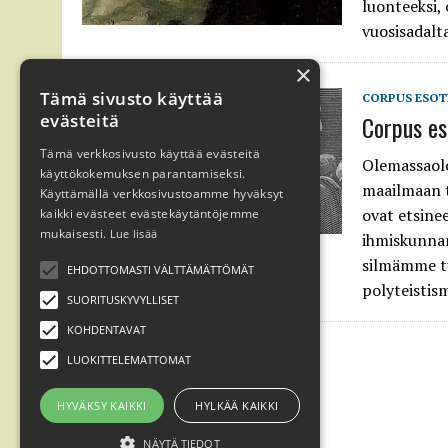
luonteeksi,
vuosisadalta
×
Tämä sivusto käyttää
CORPUS ESOT
evästeitä
Corpus es
Tämä verkkosivusto käyttää evästeitä
Olemassaolo
käyttökokemuksen parantamiseksi.
maailmaan t
Käyttämällä verkkosivustoamme hyväksyt
ovat etsine
kaikki evästeet evästekäytäntöjemme
mukaisesti.
Lue lisää
ihmiskunnan
silmämme tu
EHDOTTOMASTI VÄLTTÄMÄTTÖMÄT
polyteistis
SUORITUSKYVYLLISET
KOHDENTAVAT
LUOKITTELEMATTOMAT
HYVÄKSY KAIKKI
HYLKÄÄ KAIKKI
NÄYTÄ TIEDOT