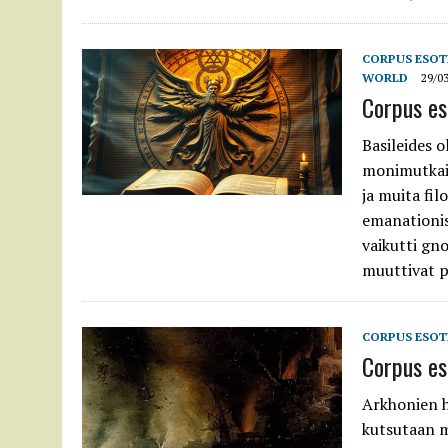
CORPUS ESOT
WORLD
29/0
Corpus es
Basileides o
monimutkais
ja muita fil
emanationis
vaikutti gn
muuttivat pi
CORPUS ESOT
Corpus es
Arkhonien h
kutsutaan my