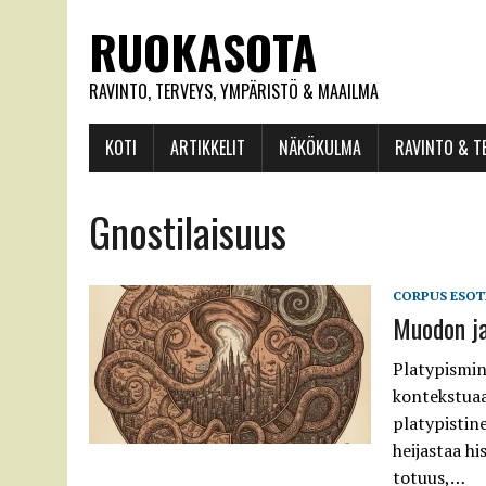
RUOKASOTA
RAVINTO, TERVEYS, YMPÄRISTÖ & MAAILMA
KOTI
ARTIKKELIT
NÄKÖKULMA
RAVINTO & T
Gnostilaisuus
CORPUS ESOT
Muodon ja 
Platypismin
kontekstuaal
platypistine
heijastaa hi
totuus,…