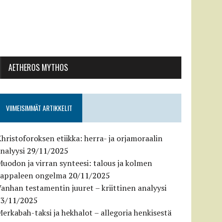
AETHEROS MYTHOS
VIIMEISIMMÄT ARTIKKELIT
hristoforoksen etiikka: herra- ja orjamoraalin
nalyysi
29/11/2025
uodon ja virran synteesi: talous ja kolmen
kappaleen ongelma
20/11/2025
anhan testamentin juuret – kriittinen analyysi
13/11/2025
erkabah-taksi ja hekhalot – allegoria henkisestä