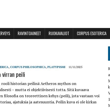
ERVEYS
RAVINTOAINEET
RUOKAVALIOT
CORPUS ESOTERICA
ERICA
,
CORPUS PHILOSOPHICA
,
PLATYPISMI
11/11/2025
K
virran peili
a
M
 rooli historian peilinä Aetheros mythos on
isesti – mutta ei objektiivisesti totta. Sitä kuvaava
V
n filosofia on teoreettinen kehys (peili), jota vastaan voi
storiaa, ajatuksia ja aatesuuntia. Peilin kuva ei ole kirkas
M