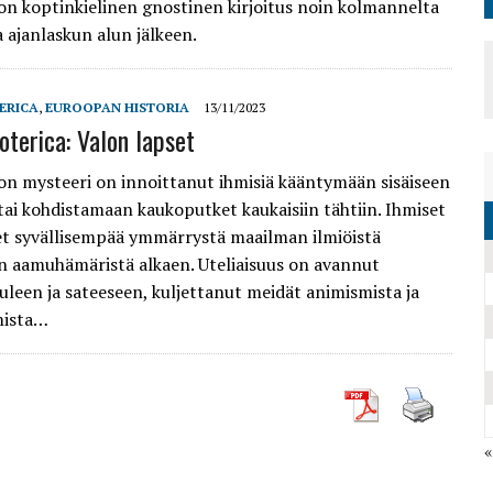
 on koptinkielinen gnostinen kirjoitus noin kolmannelta
 ajanlaskun alun jälkeen.
ERICA
,
EUROOPAN HISTORIA
13/11/2023
oterica: Valon lapset
n mysteeri on innoittanut ihmisiä kääntymään sisäiseen
ai kohdistamaan kaukoputket kaukaisiin tähtiin. Ihmiset
et syvällisempää ymmärrystä maailman ilmiöistä
 aamuhämäristä alkaen. Uteliaisuus on avannut
leen ja sateeseen, kuljettanut meidät animismista ja
mista…