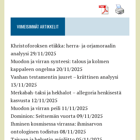
VIIMEISIMMÄT ARTIKKELIT
Khristoforoksen etiikka: herra- ja orjamoraalin
analyysi
29/11/2025
Muodon ja virran synteesi: talous ja kolmen
kappaleen ongelma
20/11/2025
Vanhan testamentin juuret – kriittinen analyysi
13/11/2025
Merkabah-taksi ja hekhalot – allegoria henkisestä
kasvusta
12/11/2025
Muodon ja virran peili
11/11/2025
Dominion: Seitsemän vuorta
09/11/2025
Ihminen kosmisessa virrassa: ihmisarvon
ontologinen todistus
08/11/2025
Taivaan ja helvetin avioliitto
05/11/2025