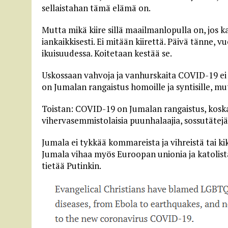
sellaistahan tämä elämä on.
Mutta mikä kiire sillä maailmanlopulla on, jos k
iankaikkisesti. Ei mitään kiirettä. Päivä tänne,
ikuisuudessa. Koitetaan kestää se.
Uskossaan vahvoja ja vanhurskaita COVID-19 ei t
on Jumalan rangaistus homoille ja syntisille, mut
Toistan: COVID-19 on Jumalan rangaistus, koska
vihervasemmistolaisia puunhalaajia, sossutätejä, 
Jumala ei tykkää kommareista ja vihreistä tai kika
Jumala vihaa myös Euroopan unionia ja katolist
tietää Putinkin.