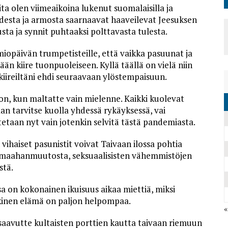
a olen viimeaikoina lukenut suomalaisilla ja
udesta ja armosta saarnaavat haaveilevat Jeesuksen
sta ja synnit puhtaaksi polttavasta tulesta.
miopäivän trumpetisteille, että vaikka pasuunat ja
kään kiire tuonpuoleiseen. Kyllä täällä on vielä niin
 kiireiltäni ehdi seuraavaan ylöstempaisuun.
on, kun maltatte vain mielenne. Kaikki kuolevat
 tarvitse kuolla yhdessä rykäyksessä, vai
tetaan nyt vain jotenkin selvitä tästä pandemiasta.
vihaiset pasunistit voivat Taivaan ilossa pohtia
 maahanmuutosta, seksuaalisisten vähemmistöjen
stä.
sa on kokonainen ikuisuus aikaa miettiä, miksi
ikkinen elämä on paljon helpompaa.
«
saavutte kultaisten porttien kautta taivaan riemuun