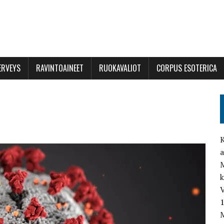
ERVEYS
RAVINTOAINEET
RUOKAVALIOT
CORPUS ESOTERICA
K
a
M
V
M