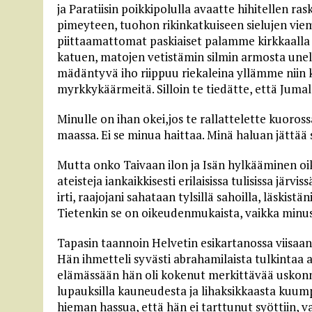
ja Paratiisin poikkipolulla avaatte hihitellen r
pimeyteen, tuohon rikinkatkuiseen sielujen vie
piittaamattomat paskiaiset palamme kirkkaalla ja
katuen, matojen vetistämin silmin armosta unel
mädäntyvä iho riippuu riekaleina yllämme niin 
myrkkykäärmeitä. Silloin te tiedätte, että Jumal
Minulle on ihan okei,jos te rallattelette kuoros
maassa. Ei se minua haittaa. Minä haluan jättää s
Mutta onko Taivaan ilon ja Isän hylkääminen o
ateisteja iankaikkisesti erilaisissa tulisissa järv
irti, raajojani sahataan tylsillä sahoilla, läskist
Tietenkin se on oikeudenmukaista, vaikka minus
Tapasin taannoin Helvetin esikartanossa viisaan 
Hän ihmetteli syvästi abrahamilaista tulkintaa
elämässään hän oli kokenut merkittävää uskonnol
lupauksilla kauneudesta ja lihaksikkaasta kuump
hieman hassua, että hän ei tarttunut syöttiin, 