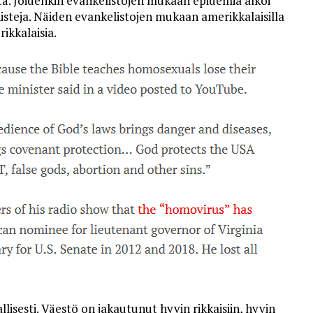
tä. Joidenkin evankelistojen mukaan epidemia alkoi
isteja. Näiden evankelistojen mukaan amerikkalaisilla
rikkalaisia.
allisesti. Väestö on jakautunut hyvin rikkaisiin, hyvin