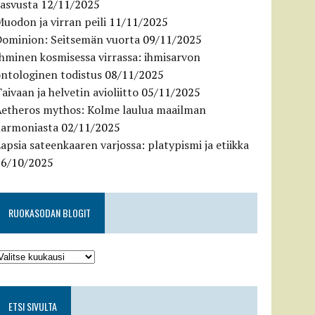
kasvusta
12/11/2025
uodon ja virran peili
11/11/2025
Dominion: Seitsemän vuorta
09/11/2025
hminen kosmisessa virrassa: ihmisarvon
ntologinen todistus
08/11/2025
aivaan ja helvetin avioliitto
05/11/2025
Aetheros mythos: Kolme laulua maailman
harmoniasta
02/11/2025
apsia sateenkaaren varjossa: platypismi ja etiikka
26/10/2025
RUOKASODAN BLOGIT
ETSI SIVULTA