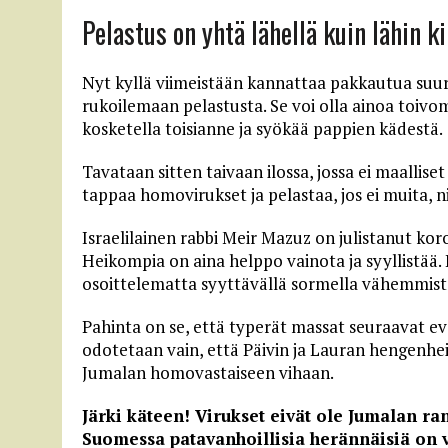
Pelastus on yhtä lähellä kuin lähin k
Nyt kyllä viimeistään kannattaa pakkautua suuri
rukoilemaan pelastusta. Se voi olla ainoa toivo
kosketella toisianne ja syökää pappien kädestä.
Tavataan sitten taivaan ilossa, jossa ei maallise
tappaa homovirukset ja pelastaa, jos ei muita, n
Israelilainen rabbi Meir Mazuz on julistanut k
Heikompia on aina helppo vainota ja syyllistää. Ku
osoittelematta syyttävällä sormella vähemmistö
Pahinta on se, että typerät massat seuraavat ev
odotetaan vain, että Päivin ja Lauran hengenhei
Jumalan homovastaiseen vihaan.
Järki käteen! Virukset eivät ole Jumalan r
Suomessa patavanhoillisia herännäisiä on 