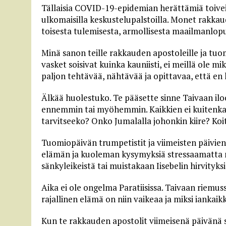
Tällaisia COVID-19-epidemian herättämiä toiveit
ulkomaisilla keskustelupalstoilla. Monet rakka
toisesta tulemisesta, armollisesta maailmanlopu
Minä sanon teille rakkauden apostoleille ja tuo
vasket soisivat kuinka kauniisti, ei meillä ole mi
paljon tehtävää, nähtävää ja opittavaa, että en
Älkää huolestuko. Te pääsette sinne Taivaan ilo
ennemmin tai myöhemmin. Kaikkien ei kuitenkaan
tarvitseeko? Onko Jumalalla johonkin kiire? Koi
Tuomiopäivän trumpetistit ja viimeisten päivien 
elämän ja kuoleman kysymyksiä stressaamatta
sänkyleikeistä tai muistakaan Iisebelin hirvityksi
Aika ei ole ongelma Paratiisissa. Taivaan riemus
rajallinen elämä on niin vaikeaa ja miksi ianka
Kun te rakkauden apostolit viimeisenä päivänä 