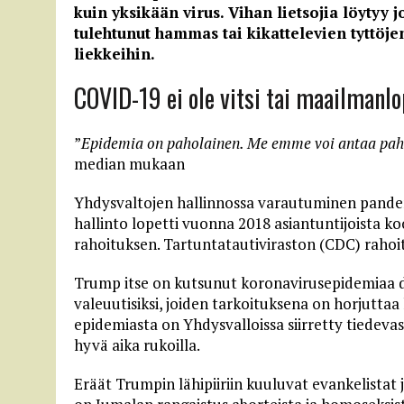
kuin yksikään virus. Vihan lietsojia löytyy j
tulehtunut hammas tai kikattelevien tyttöjen
liekkeihin.
COVID-19 ei ole vitsi tai maailmanl
”
Epidemia on paholainen. Me emme voi antaa paho
median mukaan
Yhdysvaltojen hallinnossa varautuminen pandem
hallinto lopetti vuonna 2018 asiantuntijoista 
rahoituksen. Tartuntatautiviraston (CDC) rahoi
Trump itse on kutsunut koronavirusepidemiaa de
valeuutisiksi, joiden tarkoituksena on horjutt
epidemiasta on Yhdysvalloissa siirretty tiedevasta
hyvä aika rukoilla.
Eräät Trumpin lähipiiriin kuuluvat evankelistat 