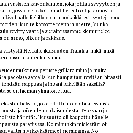
askaan vaskisen kaivonkannen, joka johtaa syvyyteen ja
märiin, jossa me uskottomat hereetikot ja armosta
 kivuliaalla liekillä aina ja iankaikkisesti syntejämme
moiden; kun te katsotte meitä ja näette, kuinka
kuin revitty vaate ja sieraimissamme kiemurtelee
a on armo, oikeus ja rakkaus.
sa ylistystä Herralle ikuisuuden Tralalaa-mikä-mikä-
en reissun kuitenkin väliin.
ikeudenmukainen peruste grillata miua ja muita
issä ja padoissa samalla kun hampaitani revitään hitaasti
äni tehdään saippuaa ja ihoani leikellään saksilla?
ta se on hieman ylimitoitettua.
eksistentialistin, joka odotti tuomiota ateismista.
 armosta ja oikeudenmukaisuudesta. Työssään ja
lista härintää. Ikuisuutta oli kaupattu hänelle
panista paratiisissa. No minunkin mielestäni oli
vaan valitsi myrkkykäärmeet sieraimiinsa. No