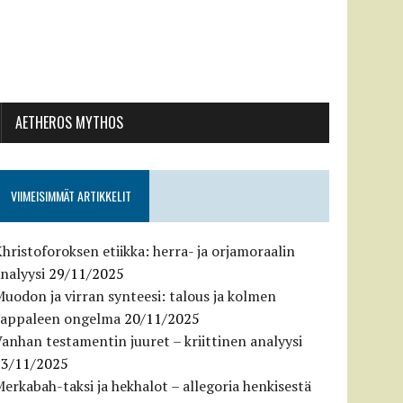
AETHEROS MYTHOS
VIIMEISIMMÄT ARTIKKELIT
hristoforoksen etiikka: herra- ja orjamoraalin
nalyysi
29/11/2025
uodon ja virran synteesi: talous ja kolmen
kappaleen ongelma
20/11/2025
anhan testamentin juuret – kriittinen analyysi
13/11/2025
erkabah-taksi ja hekhalot – allegoria henkisestä