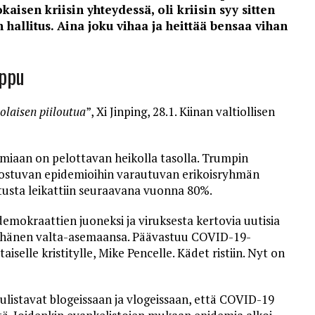
okaisen kriisin yhteydessä, oli kriisin syy sitten
 hallitus. Aina joku vihaa ja heittää bensaa vihan
oppu
laisen piiloutua
”, Xi Jinping, 28.1. Kiinan valtiollisen
iaan on pelottavan heikolla tasolla. Trumpin
koostuvan epidemioihin varautuvan erikoisryhmän
tusta leikattiin seuraavana vuonna 80%.
mokraattien juoneksi ja viruksesta kertovia uutisia
aa hänen valta-asemaansa. Päävastuu COVID-19-
iselle kristitylle, Mike Pencelle. Kädet ristiin. Nyt on
julistavat blogeissaan ja vlogeissaan, että COVID-19