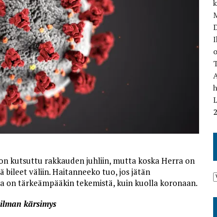
M
I
o
T
L
 on kutsuttu rakkauden juhliin, mutta koska Herra on
ä bileet väliin. Haitanneeko tuo, jos jätän
a on tärkeämpääkin tekemistä, kuin kuolla koronaan.
ailman kärsimys