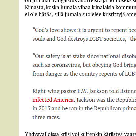
on Jumalan rangaistus aborteista ja homoseksis
Kiinasta, koska Jumala vihaa kiinalaisia kommun
ei ole hätää, sillä Jumala suojelee kristittyjä ame
Yhdysvalloissa kriisi voi kuitenkin kärjistyä vaar