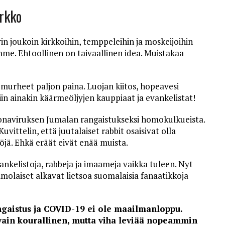
irkko
n joukoin kirkkoihin, temppeleihin ja moskeijoihin
mme. Ehtoollinen on taivaallinen idea. Muistakaa
t murheet paljon paina. Luojan kiitos, hopeavesi
iin ainakin käärmeöljyjen kauppiaat ja evankelistat!
oronaviruksen Jumalan rangaistukseksi homokulkueista.
vittelin, että juutalaiset rabbit osaisivat olla
jä. Ehkä eräät eivät enää muista.
ankelistoja, rabbeja ja imaameja vaikka tuleen. Nyt
molaiset alkavat lietsoa suomalaisia fanaatikkoja
angaistus ja COVID-19 ei ole maailmanloppu.
vain kourallinen, mutta viha leviää nopeammin