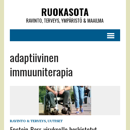
RUOKASOTA
RAVINTO, TERVEYS, YMPÄRISTÖ & MAAILMA
adaptiivinen
immuuniterapia
RAVINTO & TERVEYS
,
UUTISET
Epstein-Barr-virukselle herkistetyt