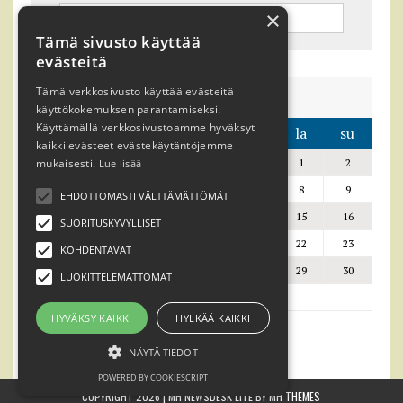
×
Tämä sivusto käyttää
evästeitä
Tämä verkkosivusto käyttää evästeitä
elokuu 2026
käyttökokemuksen parantamiseksi.
Käyttämällä verkkosivustoamme hyväksyt
ma
ti
ke
to
pe
la
su
kaikki evästeet evästekäytäntöjemme
mukaisesti.
1
2
Lue lisää
3
4
5
6
7
8
9
EHDOTTOMASTI VÄLTTÄMÄTTÖMÄT
10
11
12
13
14
15
16
SUORITUSKYVYLLISET
17
18
19
20
21
22
23
KOHDENTAVAT
24
25
26
27
28
29
30
LUOKITTELEMATTOMAT
31
HYVÄKSY KAIKKI
HYLKÄÄ KAIKKI
« marras
NÄYTÄ TIEDOT
POWERED BY COOKIESCRIPT
COPYRIGHT 2026 | MH NEWSDESK LITE BY
MH THEMES