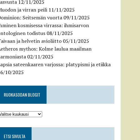
kasvusta
12/11/2025
uodon ja virran peili
11/11/2025
Dominion: Seitsemän vuorta
09/11/2025
hminen kosmisessa virrassa: ihmisarvon
ntologinen todistus
08/11/2025
aivaan ja helvetin avioliitto
05/11/2025
Aetheros mythos: Kolme laulua maailman
harmoniasta
02/11/2025
apsia sateenkaaren varjossa: platypismi ja etiikka
26/10/2025
RUOKASODAN BLOGIT
ETSI SIVULTA