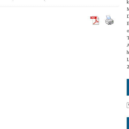
M
I
o
T
L