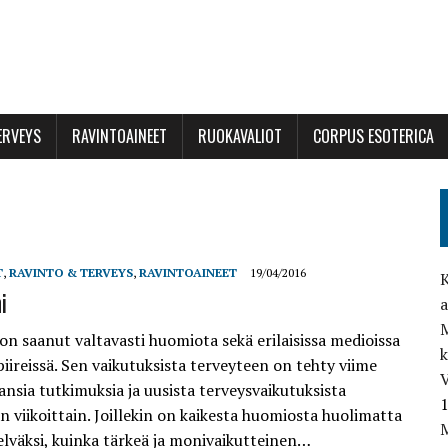
ERVEYS
RAVINTOAINEET
RUOKAVALIOT
CORPUS ESOTERICA
T
,
RAVINTO & TERVEYS
,
RAVINTOAINEET
19/04/2016
K
i
a
M
on saanut valtavasti huomiota sekä erilaisissa medioissa
piireissä. Sen vaikutuksista terveyteen on tehty viime
V
ansia tutkimuksia ja uusista terveysvaikutuksista
n viikoittain. Joillekin on kaikesta huomiosta huolimatta
M
elväksi, kuinka tärkeä ja monivaikutteinen…