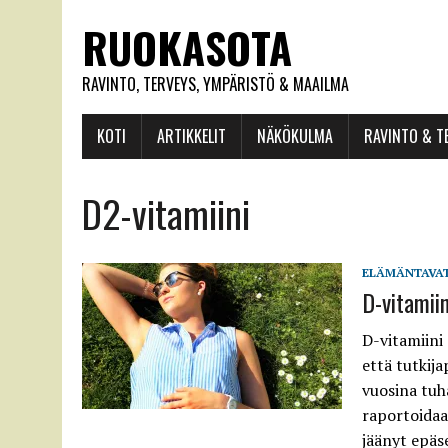
RUOKASOTA
RAVINTO, TERVEYS, YMPÄRISTÖ & MAAILMA
KOTI
ARTIKKELIT
NÄKÖKULMA
RAVINTO & T
D2-vitamiini
ELÄMÄNTAVA
D-vitamiin
D-vitamiini 
että tutkija
vuosina tuh
raportoidaa
jäänyt epäs