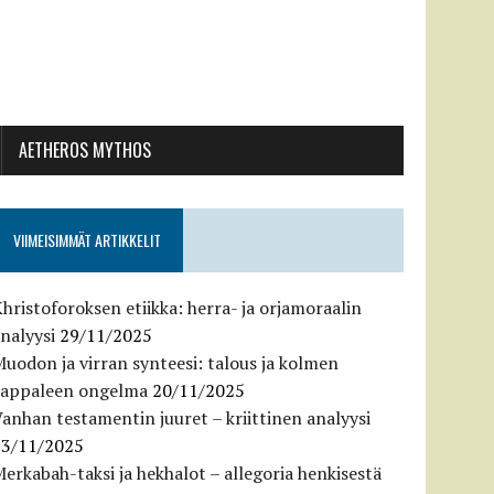
AETHEROS MYTHOS
VIIMEISIMMÄT ARTIKKELIT
hristoforoksen etiikka: herra- ja orjamoraalin
nalyysi
29/11/2025
uodon ja virran synteesi: talous ja kolmen
kappaleen ongelma
20/11/2025
anhan testamentin juuret – kriittinen analyysi
13/11/2025
erkabah-taksi ja hekhalot – allegoria henkisestä