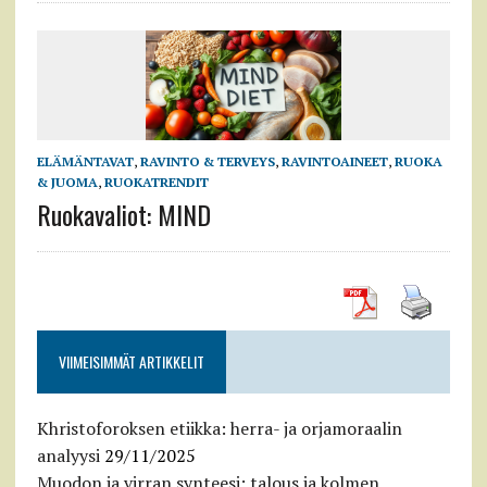
ELÄMÄNTAVAT
,
RAVINTO & TERVEYS
,
RAVINTOAINEET
,
RUOKA
& JUOMA
,
RUOKATRENDIT
Ruokavaliot: MIND
VIIMEISIMMÄT ARTIKKELIT
Khristoforoksen etiikka: herra- ja orjamoraalin
analyysi
29/11/2025
Muodon ja virran synteesi: talous ja kolmen