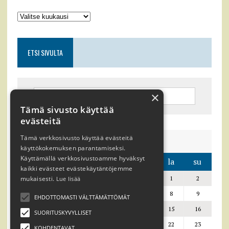
ETSI SIVULTA
×
Tämä sivusto käyttää
evästeitä
Tämä verkkosivusto käyttää evästeitä
elokuu 2026
käyttökokemuksen parantamiseksi.
Käyttämällä verkkosivustoamme hyväksyt
ma
ti
ke
to
pe
la
su
kaikki evästeet evästekäytäntöjemme
mukaisesti.
1
2
Lue lisää
3
4
5
6
7
8
9
EHDOTTOMASTI VÄLTTÄMÄTTÖMÄT
10
11
12
13
14
15
16
SUORITUSKYVYLLISET
17
18
19
20
21
22
23
KOHDENTAVAT