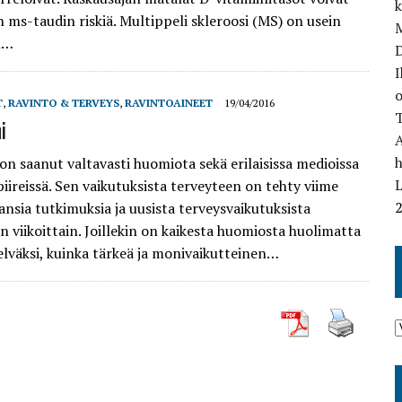
n ms-taudin riskiä. Multippeli skleroosi (MS) on usein
M
n…
I
o
T
,
RAVINTO & TERVEYS
,
RAVINTOAINEET
19/04/2016
T
i
on saanut valtavasti huomiota sekä erilaisissa medioissa
L
piireissä. Sen vaikutuksista terveyteen on tehty viime
ansia tutkimuksia ja uusista terveysvaikutuksista
n viikoittain. Joillekin on kaikesta huomiosta huolimatta
elväksi, kuinka tärkeä ja monivaikutteinen…