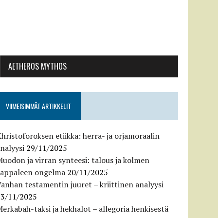
AETHEROS MYTHOS
VIIMEISIMMÄT ARTIKKELIT
hristoforoksen etiikka: herra- ja orjamoraalin
nalyysi
29/11/2025
uodon ja virran synteesi: talous ja kolmen
kappaleen ongelma
20/11/2025
anhan testamentin juuret – kriittinen analyysi
13/11/2025
erkabah-taksi ja hekhalot – allegoria henkisestä