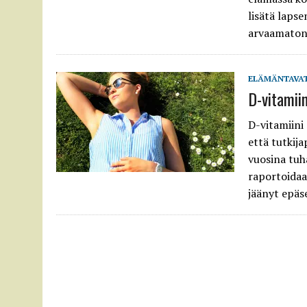
lisätä lapse
arvaamato
ELÄMÄNTAVA
D-vitamiin
D-vitamiini 
että tutkija
vuosina tuh
raportoidaa
jäänyt epäs