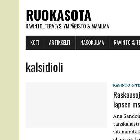
RUOKASOTA
RAVINTO, TERVEYS, YMPÄRISTÖ & MAAILMA
KOTI
ARTIKKELIT
NÄKÖKULMA
RAVINTO & T
kalsidioli
RAVINTO & T
Raskausaj
lapsen ms
Ana Sandoiu
tanskalaist
vitamiinita
elämässä ko