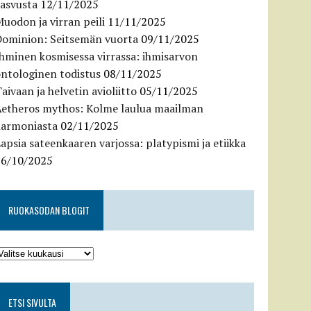
kasvusta
12/11/2025
uodon ja virran peili
11/11/2025
Dominion: Seitsemän vuorta
09/11/2025
hminen kosmisessa virrassa: ihmisarvon
ntologinen todistus
08/11/2025
aivaan ja helvetin avioliitto
05/11/2025
Aetheros mythos: Kolme laulua maailman
harmoniasta
02/11/2025
apsia sateenkaaren varjossa: platypismi ja etiikka
26/10/2025
RUOKASODAN BLOGIT
ETSI SIVULTA