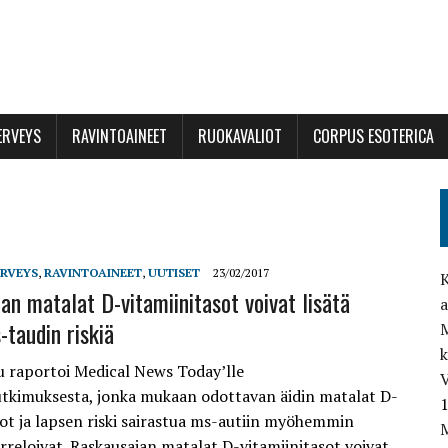
ERVEYS
RAVINTOAINEET
RUOKAVALIOT
CORPUS ESOTERICA
ERVEYS
,
RAVINTOAINEET
,
UUTISET
23/02/2017
K
an matalat D-vitamiinitasot voivat lisätä
a
-taudin riskiä
M
 raportoi Medical News Today’lle
V
utkimuksesta, jonka mukaan odottavan äidin matalat D-
sot ja lapsen riski sairastua ms-autiin myöhemmin
M
rreloivat. Raskausajan matalat D-vitamiinitasot voivat