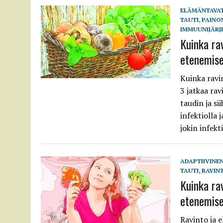
ELÄMÄNTAVA
TAUTI
,
PAINO
IMMUUNIJÄRJ
Kuinka ra
etenemise
Kuinka ravi
3 jatkaa ra
taudin ja si
infektiolla
jokin infekt
ADAPTIIVINE
TAUTI
,
RAVIN
Kuinka ra
etenemis
Ravinto ja 