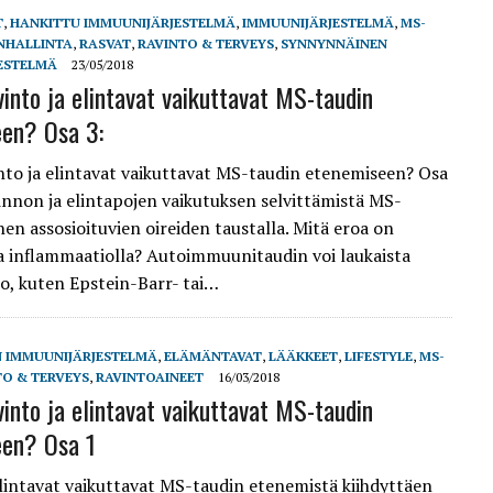
T
,
HANKITTU IMMUUNIJÄRJESTELMÄ
,
IMMUUNIJÄRJESTELMÄ
,
MS-
NHALLINTA
,
RASVAT
,
RAVINTO & TERVEYS
,
SYNNYNNÄINEN
ESTELMÄ
23/05/2018
vinto ja elintavat vaikuttavat MS-taudin
en? Osa 3:
nto ja elintavat vaikuttavat MS-taudin etenemiseen? Osa
vinnon ja elintapojen vaikutuksen selvittämistä MS-
ihen assosioituvien oireiden taustalla. Mitä eroa on
 ja inflammaatiolla? Autoimmuunitaudin voi laukaista
io, kuten Epstein-Barr- tai…
N IMMUUNIJÄRJESTELMÄ
,
ELÄMÄNTAVAT
,
LÄÄKKEET
,
LIFESTYLE
,
MS-
TO & TERVEYS
,
RAVINTOAINEET
16/03/2018
vinto ja elintavat vaikuttavat MS-taudin
een? Osa 1
elintavat vaikuttavat MS-taudin etenemistä kiihdyttäen