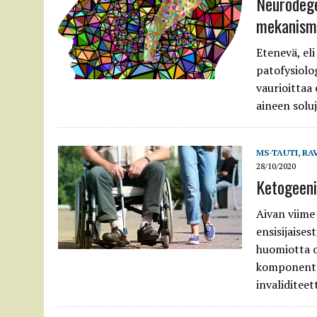
Neurodege
mekanismi
Etenevä, el
patofysiolo
vaurioittaa 
aineen soluj
MS-TAUTI
,
RA
28/10/2020
Ketogeen
Aivan viime 
ensisijaise
huomiotta o
komponentti
invaliditeett