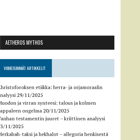
AETHEROS MYTHOS
VIIMEISIMMÄT ARTIKKELIT
hristoforoksen etiikka: herra- ja orjamoraalin
nalyysi
29/11/2025
uodon ja virran synteesi: talous ja kolmen
kappaleen ongelma
20/11/2025
anhan testamentin juuret – kriittinen analyysi
13/11/2025
erkabah-taksi ja hekhalot – allegoria henkisestä