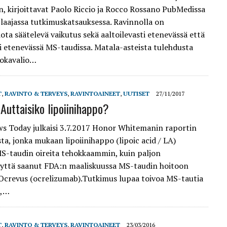
en, kirjoittavat Paolo Riccio ja Rocco Rossano PubMedissa
a laajassa tutkimuskatsauksessa. Ravinnolla on
ota säätelevä vaikutus sekä aaltoilevasti etenevässä että
sti etenevässä MS-taudissa. Matala-asteista tulehdusta
ruokavalio…
T
,
RAVINTO & TERVEYS
,
RAVINTOAINEET
,
UUTISET
27/11/2017
Auttaisiko lipoiinihappo?
s Today julkaisi 3.7.2017 Honor Whitemanin raportin
ta, jonka mukaan lipoiinihappo (lipoic acid / LA)
S-taudin oireita tehokkaammin, kuin paljon
yttä saanut FDA:n maaliskuussa MS-taudin hoitoon
crevus (ocrelizumab).Tutkimus lupaa toivoa MS-tautia
e,…
T
,
RAVINTO & TERVEYS
,
RAVINTOAINEET
23/03/2016