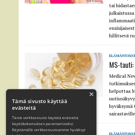
tai hidasta
julkaistuss
inflammaati
ensisijaise
hillitsevä 
ELÄMÄNTAVA
MS-tauti: 
Medical New
tutkimukses
helpottaa M
×
uutisnäkyvy
Tämä sivusto käyttää
hyväksymä O
evästeitä
sairastavill
Tämä verkkosivusto käyttää evästeitä
käyttökokemuksen parantamiseksi.
Käyttämällä verkkosivustoamme hyväksyt
ELÄMÄNTAVA