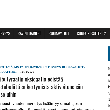
ERVEYS
RAVINTOAINEET
RUOKAVALIOT
CORPUS ESOTERICA
ESTELMÄ
,
MS-TAUTI
,
RAVINTO & TERVEYS
,
RUOKAVALIOT /
K
DRAATTISET
12/11/2020
a
ibutyraatin oksidaatio edistää
M
aboliittien kertymistä aktivoituneisiin
soluihin
V
 joustavuuden merkitys lisääntyy samalla, kun
M
n mikroympäristön merkityksestä immuunitoiminnan