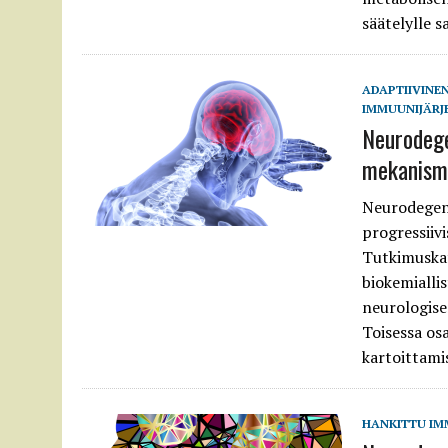
säätelylle s
ADAPTIIVINE
IMMUUNIJÄRJ
Neurodege
mekanismi
Neurodegene
progressiiv
Tutkimuska
biokemialli
neurologise
Toisessa o
kartoittami
HANKITTU IM