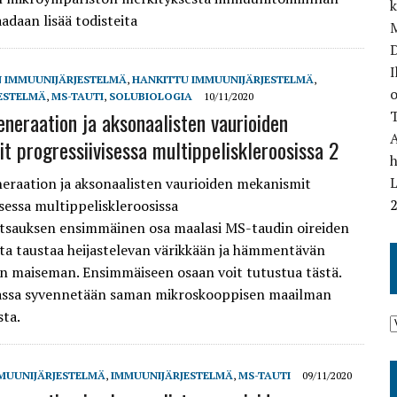
aadaan lisää todisteita
M
I
N IMMUUNIJÄRJESTELMÄ
,
HANKITTU IMMUUNIJÄRJESTELMÄ
,
o
ESTELMÄ
,
MS-TAUTI
,
SOLUBIOLOGIA
10/11/2020
neraation ja aksonaalisten vaurioiden
T
t progressiivisessa multippeliskleroosissa 2
L
raation ja aksonaalisten vaurioiden mekanismit
isessa multippeliskleroosissa
tsauksen ensimmäinen osa maalasi MS-taudin oireiden
sta taustaa heijastelevan värikkään ja hämmentävän
n maiseman. Ensimmäiseen osaan voit tutustua tästä.
sassa syvennetään saman mikroskooppisen maailman
sta.
MUUNIJÄRJESTELMÄ
,
IMMUUNIJÄRJESTELMÄ
,
MS-TAUTI
09/11/2020