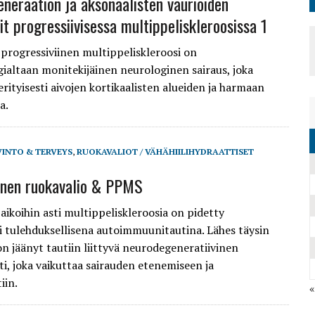
neraation ja aksonaalisten vaurioiden
t progressiivisessa multippeliskleroosissa 1
i progressiviinen multippeliskleroosi on
gialtaan monitekijäinen neurologinen sairaus, joka
erityisesti aivojen kortikaalisten alueiden ja harmaan
a.
VINTO & TERVEYS
,
RUOKAVALIOT / VÄHÄHIILIHYDRAATTISET
inen ruokavalio & PPMS
aikoihin asti multippeliskleroosia on pidetty
sti tulehduksellisena autoimmuunitautina. Lähes täysin
n jäänyt tautiin liittyvä neurodegeneratiivinen
, joka vaikuttaa sairauden etenemiseen ja
iin.