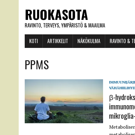
RUOKASOTA
RAVINTO, TERVEYS, YMPÄRISTÖ & MAAILMA
KOTI
ARTIKKELIT
NÄKÖKULMA
RAVINTO & T
PPMS
IMMUUNIJÄRJ
VÄHÄHIILIHY
β-hydroks
immunomet
mikroglia-
Metabolisen
metabolise