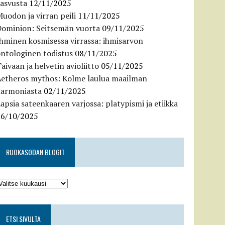
kasvusta
12/11/2025
uodon ja virran peili
11/11/2025
Dominion: Seitsemän vuorta
09/11/2025
hminen kosmisessa virrassa: ihmisarvon
ntologinen todistus
08/11/2025
aivaan ja helvetin avioliitto
05/11/2025
Aetheros mythos: Kolme laulua maailman
harmoniasta
02/11/2025
apsia sateenkaaren varjossa: platypismi ja etiikka
26/10/2025
RUOKASODAN BLOGIT
ETSI SIVULTA