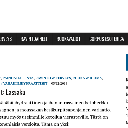
ERVEYS
RAVINTOAINEET
RUOKAVALIOT
CORPUS ESOTERICA
T
,
PAINONHALLINTA
,
RAVINTO & TERVEYS
,
RUOKA & JUOMA
,
K
 / VÄHÄHIILIHYDRAATTISET
05/12/2019
a
t: Lassaka
M
vähähiilihydraattinen ja ihanan rasvainen ketoherkku.
V
sagnen ja moussakan kesäkurpitsapohjainen variaatio.
stuu myös useimmille ketoilua vierastaville. Tästä on
M
nenlaisia versioita. Tämä on yksi: