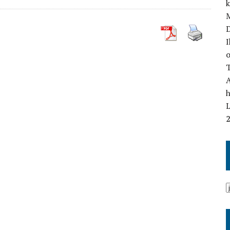
M
I
o
T
L