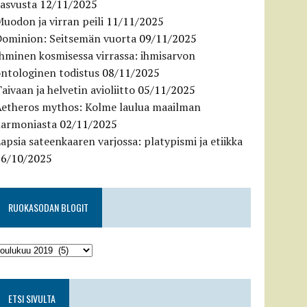
kasvusta
12/11/2025
uodon ja virran peili
11/11/2025
Dominion: Seitsemän vuorta
09/11/2025
hminen kosmisessa virrassa: ihmisarvon
ntologinen todistus
08/11/2025
aivaan ja helvetin avioliitto
05/11/2025
Aetheros mythos: Kolme laulua maailman
harmoniasta
02/11/2025
apsia sateenkaaren varjossa: platypismi ja etiikka
26/10/2025
RUOKASODAN BLOGIT
ETSI SIVULTA