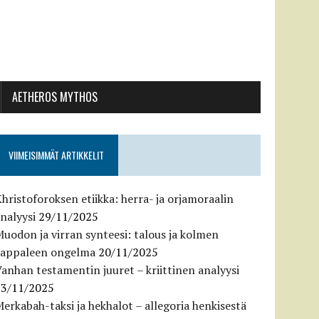
AETHEROS MYTHOS
VIIMEISIMMÄT ARTIKKELIT
hristoforoksen etiikka: herra- ja orjamoraalin
nalyysi
29/11/2025
uodon ja virran synteesi: talous ja kolmen
kappaleen ongelma
20/11/2025
anhan testamentin juuret – kriittinen analyysi
13/11/2025
erkabah-taksi ja hekhalot – allegoria henkisestä